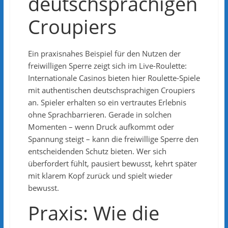
deutschsprachigen
Croupiers
Ein praxisnahes Beispiel für den Nutzen der
freiwilligen Sperre zeigt sich im Live-Roulette:
Internationale Casinos bieten hier Roulette-Spiele
mit authentischen deutschsprachigen Croupiers
an. Spieler erhalten so ein vertrautes Erlebnis
ohne Sprachbarrieren. Gerade in solchen
Momenten – wenn Druck aufkommt oder
Spannung steigt – kann die freiwillige Sperre den
entscheidenden Schutz bieten. Wer sich
überfordert fühlt, pausiert bewusst, kehrt später
mit klarem Kopf zurück und spielt wieder
bewusst.
Praxis: Wie die