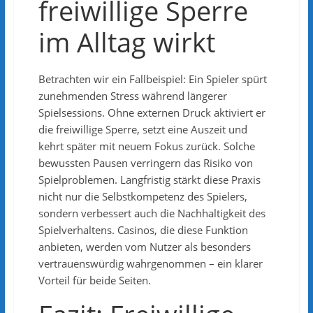
freiwillige Sperre
im Alltag wirkt
Betrachten wir ein Fallbeispiel: Ein Spieler spürt
zunehmenden Stress während längerer
Spielsessions. Ohne externen Druck aktiviert er
die freiwillige Sperre, setzt eine Auszeit und
kehrt später mit neuem Fokus zurück. Solche
bewussten Pausen verringern das Risiko von
Spielproblemen. Langfristig stärkt diese Praxis
nicht nur die Selbstkompetenz des Spielers,
sondern verbessert auch die Nachhaltigkeit des
Spielverhaltens. Casinos, die diese Funktion
anbieten, werden vom Nutzer als besonders
vertrauenswürdig wahrgenommen – ein klarer
Vorteil für beide Seiten.