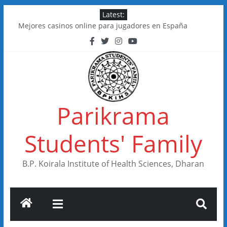
Skip
Latest:
to
Mejores casinos online para jugadores en España
content
Kakadu Casino im Test: Spiele, Boni, Zahlungen
Online Casinos in Canada With Low Minimum Deposits
FastSlots Casino im Test: Spiele, Boni & Auszahlungen
Flagman Casino im Test: Überblick, Boni und Zahlungen
Parikrama
Students' Family
B.P. Koirala Institute of Health Sciences, Dharan