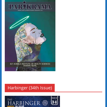
Harbinger (34th Issue)