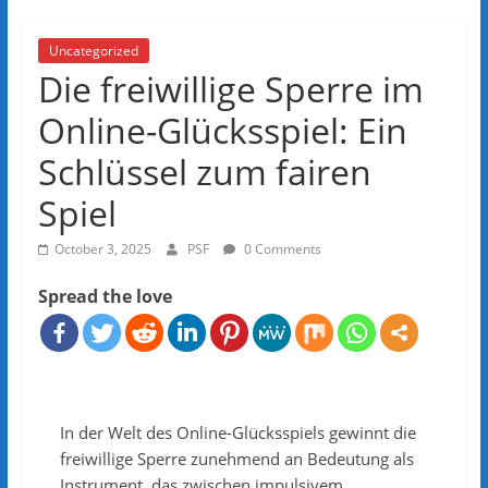
Uncategorized
Die freiwillige Sperre im
Online-Glücksspiel: Ein
Schlüssel zum fairen
Spiel
October 3, 2025
PSF
0 Comments
Spread the love
In der Welt des Online-Glücksspiels gewinnt die
freiwillige Sperre zunehmend an Bedeutung als
Instrument, das zwischen impulsivem