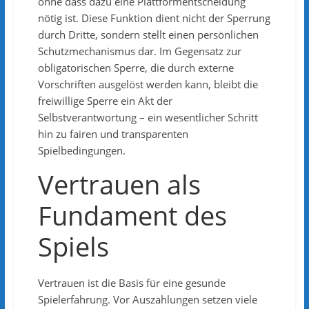
ohne dass dazu eine Plattformentscheidung
nötig ist. Diese Funktion dient nicht der Sperrung
durch Dritte, sondern stellt einen persönlichen
Schutzmechanismus dar. Im Gegensatz zur
obligatorischen Sperre, die durch externe
Vorschriften ausgelöst werden kann, bleibt die
freiwillige Sperre ein Akt der
Selbstverantwortung – ein wesentlicher Schritt
hin zu fairen und transparenten
Spielbedingungen.
Vertrauen als
Fundament des
Spiels
Vertrauen ist die Basis für eine gesunde
Spielerfahrung. Vor Auszahlungen setzen viele