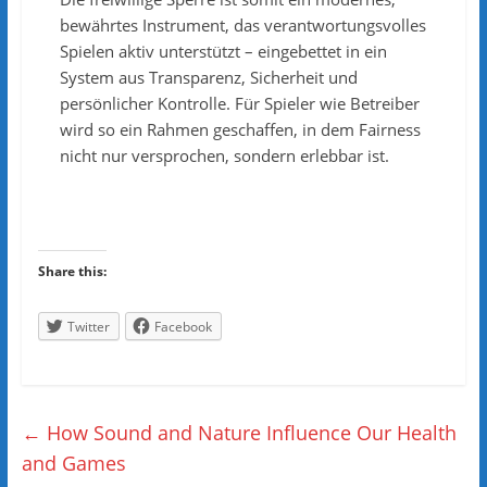
bewährtes Instrument, das verantwortungsvolles
Spielen aktiv unterstützt – eingebettet in ein
System aus Transparenz, Sicherheit und
persönlicher Kontrolle. Für Spieler wie Betreiber
wird so ein Rahmen geschaffen, in dem Fairness
nicht nur versprochen, sondern erlebbar ist.
Share this:
Twitter
Facebook
←
How Sound and Nature Influence Our Health
and Games