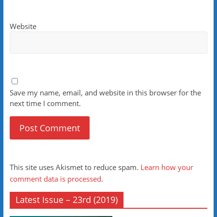
Website
Save my name, email, and website in this browser for the
next time I comment.
This site uses Akismet to reduce spam.
Learn how your
comment data is processed
.
Latest Issue – 23rd (2019)