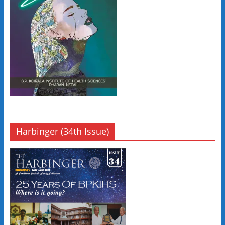
Harbinger (34th Issue)