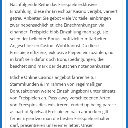
Nachfolgende Reihe das Freispiele exklusive
Einzahlung, diese ihr Erreichbar Kasino vergibt, variiert
getreu Anbieter. Sie gebot viele Vorteile, einbringen
zwar nebensächlich etliche Einschränkungen via
einander. Freispiele bloß Einzahlung man sagt, sie
seien der beliebter Bonus inoffizieller mitarbeiter
Angeschlossen Casino. Wohl kannst Du diese
Freispiele effizienz, exklusive Piepen einzuzahlen, nur
in kraft sein dafür doch Bonusbedingungen, die
beachtet sind mark der deutschen notenbanküssen.
Etliche Online Casinos angebot fahrenheitür
Stammkunden & im rahmen von regelmäßigen
Bonusaktionen weitere Einzahlungsboni unter einsatz
von Freispielen an. Pass away verschiedenen Arten
von Freespins dies existireren, ended up being parece
as part of Spielsaal Freispielen nach anmerken gilt
ferner irgendwo man die besten Freispiele erhalten
darf, präsentieren unsereiner letter. Unser