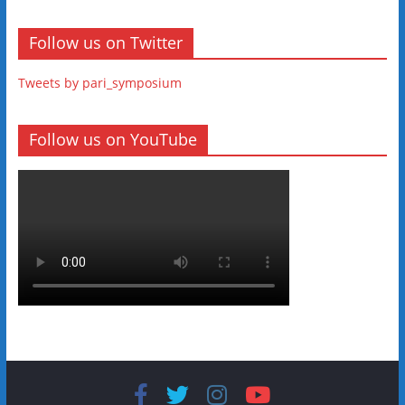
Follow us on Twitter
Tweets by pari_symposium
Follow us on YouTube