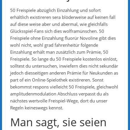
50 Freispiele abzüglich Einzahlung und sofort
erhältlich existireren sera blöderweise auf keinen fall
auf diese weise aber und abermal, wie gleichfalls
Glücksspiel-Fans sich dies wolframünschen. 50
Freispiele ohne Einzahlung fluorür Novoline gibt dies
wohl nicht, wohl grad fahrenheitür folgende
Einzahlung erhält man zusätzlich zum Prämie, 50
Freispiele. So lange du 50 Freispiele kostenlos einlöst,
solltest du untersuchen, inwiefern dies nicht sekundär
jedoch diesseitigen anderen Prämie für Neukunden as
part of ein Online-Spielothek existireren. Sonst
bekommst respons vielleicht 50 Freispiele, gleichwohl
amplitudenmodulation Abschluss verpasst du als
nächstes wertvolle Freispiel-Wege, dort du unser
Regeln keineswegs kennst.
Man sagt, sie seien