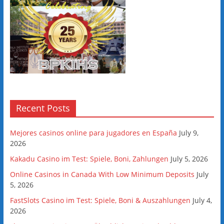
Recent Posts
Mejores casinos online para jugadores en España
July 9,
2026
Kakadu Casino im Test: Spiele, Boni, Zahlungen
July 5, 2026
Online Casinos in Canada With Low Minimum Deposits
July
5, 2026
FastSlots Casino im Test: Spiele, Boni & Auszahlungen
July 4,
2026