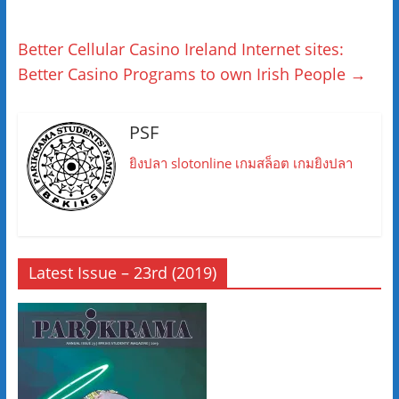
Better Cellular Casino Ireland Internet sites:
Better Casino Programs to own Irish People
→
PSF
ยิงปลา
slotonline
เกมสล็อต
เกมยิงปลา
Latest Issue – 23rd (2019)