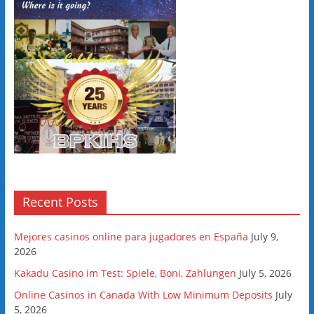
Recent Posts
Mejores casinos online para jugadores en España
July 9,
2026
Kakadu Casino im Test: Spiele, Boni, Zahlungen
July 5, 2026
Online Casinos in Canada With Low Minimum Deposits
July
5, 2026