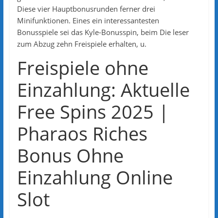
Diese vier Hauptbonusrunden ferner drei
Minifunktionen. Eines ein interessantesten
Bonusspiele sei das Kyle-Bonusspin, beim Die leser
zum Abzug zehn Freispiele erhalten, u.
Freispiele ohne
Einzahlung: Aktuelle
Free Spins 2025 |
Pharaos Riches
Bonus Ohne
Einzahlung Online
Slot