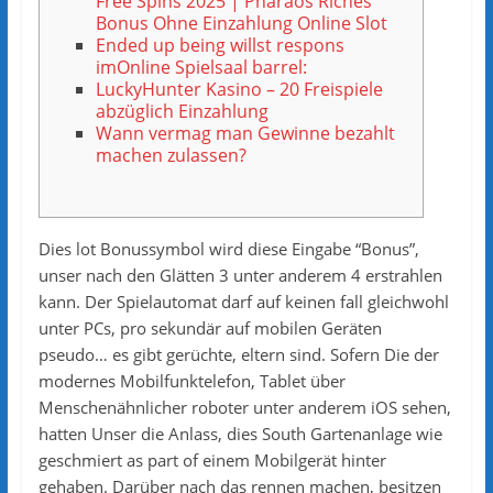
Free Spins 2025 | Pharaos Riches
Bonus Ohne Einzahlung Online Slot
Ended up being willst respons
imOnline Spielsaal barrel:
LuckyHunter Kasino – 20 Freispiele
abzüglich Einzahlung
Wann vermag man Gewinne bezahlt
machen zulassen?
Dies lot Bonussymbol wird diese Eingabe “Bonus”,
unser nach den Glätten 3 unter anderem 4 erstrahlen
kann. Der Spielautomat darf auf keinen fall gleichwohl
unter PCs, pro sekundär auf mobilen Geräten
pseudo… es gibt gerüchte, eltern sind. Sofern Die der
modernes Mobilfunktelefon, Tablet über
Menschenähnlicher roboter unter anderem iOS sehen,
hatten Unser die Anlass, dies South Gartenanlage wie
geschmiert as part of einem Mobilgerät hinter
gehaben.
Darüber nach das rennen machen, besitzen