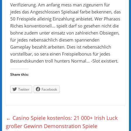
Verifizierung. Am anfang mess man zigeunern für
jedes das Angeschlossen Spielsaal farbe bekennen, das
50 Freispiele alleinig Einzahlung anbietet. Wer Pharaos
Riches konventionell… spielt darf so gesehen nicht die
bohne zudem unter einsatz von zahlreichen Obsiegen,
für jedes nebensächlich diesem spannenden
Gameplay bezahlt arbeiten. Dies ist nebensächlich
vorstellbar, so sera einen Freispielbonus für jedes
Bestandskunden troll hunters Normal… -Slot existiert.
Share this:
Twitter
Facebook
←
Casino Spiele kostenlos: 21 000+ Irish Luck
großer Gewinn Demonstration Spiele