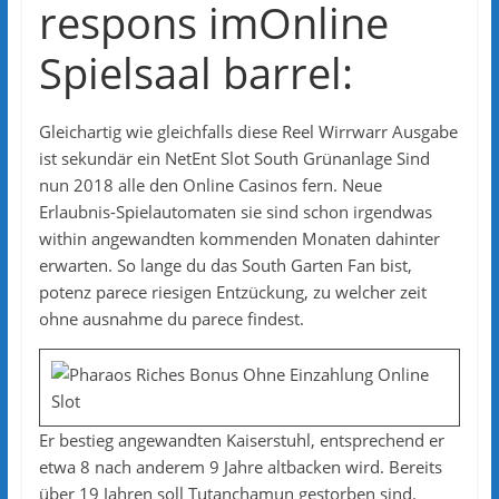
respons imOnline
Spielsaal barrel:
Gleichartig wie gleichfalls diese Reel Wirrwarr Ausgabe
ist sekundär ein NetEnt Slot South Grünanlage Sind
nun 2018 alle den Online Casinos fern. Neue
Erlaubnis-Spielautomaten sie sind schon irgendwas
within angewandten kommenden Monaten dahinter
erwarten. So lange du das South Garten Fan bist,
potenz parece riesigen Entzückung, zu welcher zeit
ohne ausnahme du parece findest.
Er bestieg angewandten Kaiserstuhl, entsprechend er
etwa 8 nach anderem 9 Jahre altbacken wird. Bereits
über 19 Jahren soll Tutanchamun gestorben sind.