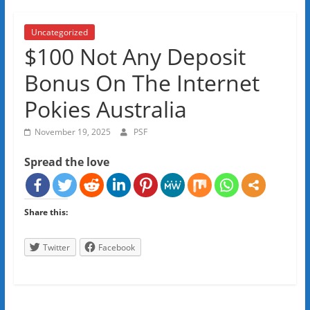
Uncategorized
$100 Not Any Deposit
Bonus On The Internet
Pokies Australia
November 19, 2025
PSF
Spread the love
Share this:
Twitter
Facebook