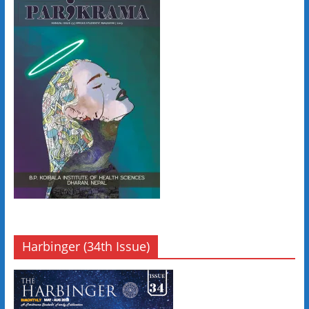
Harbinger (34th Issue)