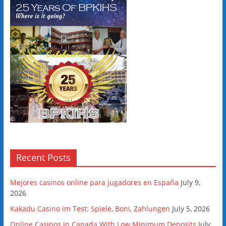
Recent Posts
Mejores casinos online para jugadores en España
July 9,
2026
Kakadu Casino im Test: Spiele, Boni, Zahlungen
July 5, 2026
Online Casinos in Canada With Low Minimum Deposits
July