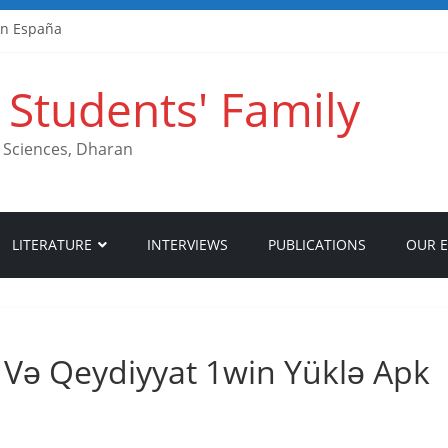
en España
hlungen
nimum Deposits
Students' Family
& Auszahlungen
i und Zahlungen
th Sciences, Dharan
LITERATURE
INTERVIEWS
PUBLICATIONS
OUR 
 Və Qeydiyyat 1win Yüklə Apk