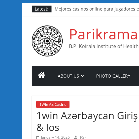
Skip
Latest:
Mejores casinos online para jugadores 
to
Kakadu Casino im Test: Spiele, Boni, Za
content
Online Casinos in Canada With Low Mi
Parikrama 
FastSlots Casino im Test: Spiele, Boni 
Flagman Casino im Test: Überblick, Bon
B.P. Koirala Institute of Heal
ABOUT US
PHOTO GALLERY
1Win AZ Casino
1win Azərbaycan Giriş
& Ios
January 14, 2026
PSF