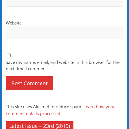
Website
Save my name, email, and website in this browser for the
next time I comment.
This site uses Akismet to reduce spam.
Learn how your
comment data is processed
.
Latest Issue – 23rd (2019)