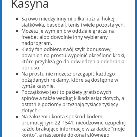
Kasyna
Są owo między innymi piłka nożna, hokej,
siatkówka, baseball, tenis i wiele pozostałych.
Możesz je wymienić w oddziale gracza na
freebet albo dowolnie inny wybierany
nadprogram.
Kiedy fan odbiera swój szyfr bonusowy,
powinien na prostu wypełnić określone kroki,
które przybliżą go do odwiedzenia odebrania
bonusu.
Na prostu nie możesz przegapić każdego
pożądanych reklamy, które są dostępne w
tymże kasynie.
Początkowo jest to pakiety gratisowych
spinów a także według kilkadziesiąt złotych, a
ostatnie poziomy przyznają tysiące tysięcy
złotych.
Na założeniu konta spośród kodem
promocyjnym 22_1541, nieodzowne uzupełnij
każde brakujące informacje w zakładce “moje
konto”, a następnie dokonaj głównego