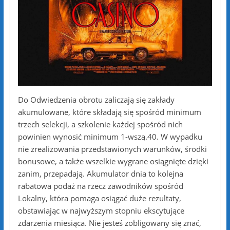
Do Odwiedzenia obrotu zaliczają się zakłady
akumulowane, które składają się spośród minimum
trzech selekcji, a szkolenie każdej spośród nich
powinien wynosić minimum 1-wszą.40. W wypadku
nie zrealizowania przedstawionych warunków, środki
bonusowe, a także wszelkie wygrane osiągnięte dzięki
zanim, przepadają. Akumulator dnia to kolejna
rabatowa podaż na rzecz zawodników spośród
Lokalny, która pomaga osiągać duże rezultaty,
obstawiając w najwyższym stopniu ekscytujące
zdarzenia miesiąca. Nie jesteś zobligowany się znać,