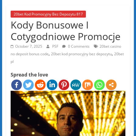
20bet Kod Promocyjny Bez Depozytu 817
Kody Bonusowe I
Cotygodniowe Promocje
October 7, 2025
PSF
0 Comments
20bet casino
,
,
no deposit bonus code
20bet kod promocyjny bez depozytu
20bet
pl
Spread the love