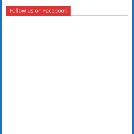
Follow us on Facebook