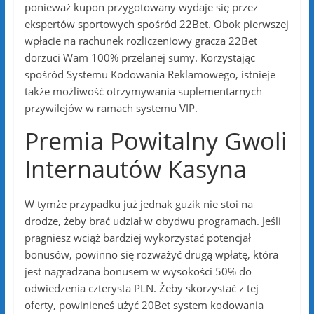
ponieważ kupon przygotowany wydaje się przez
ekspertów sportowych spośród 22Bet. Obok pierwszej
wpłacie na rachunek rozliczeniowy gracza 22Bet
dorzuci Wam 100% przelanej sumy. Korzystając
spośród Systemu Kodowania Reklamowego, istnieje
także możliwość otrzymywania suplementarnych
przywilejów w ramach systemu VIP.
Premia Powitalny Gwoli
Internautów Kasyna
W tymże przypadku już jednak guzik nie stoi na
drodze, żeby brać udział w obydwu programach. Jeśli
pragniesz wciąż bardziej wykorzystać potencjał
bonusów, powinno się rozważyć drugą wpłatę, która
jest nagradzana bonusem w wysokości 50% do
odwiedzenia czterysta PLN. Żeby skorzystać z tej
oferty, powinieneś użyć 20Bet system kodowania