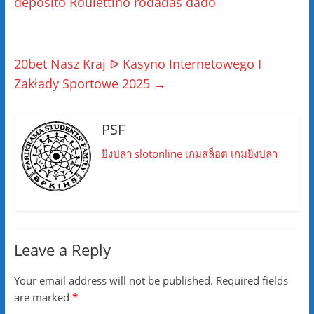
depósito Roulettino rodadas dado
20bet Nasz Kraj ᐉ Kasyno Internetowego I
Zakłady Sportowe 2025
→
PSF
ยิงปลา
slotonline
เกมสล็อต
เกมยิงปลา
Leave a Reply
Your email address will not be published.
Required fields
are marked
*