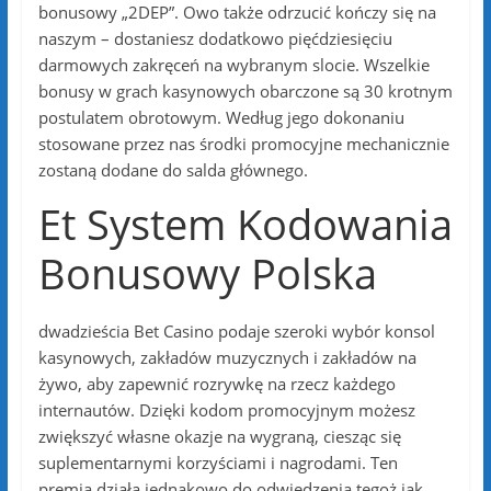
bonusowy „2DEP”. Owo także odrzucić kończy się na
naszym – dostaniesz dodatkowo pięćdziesięciu
darmowych zakręceń na wybranym slocie. Wszelkie
bonusy w grach kasynowych obarczone są 30 krotnym
postulatem obrotowym. Według jego dokonaniu
stosowane przez nas środki promocyjne mechanicznie
zostaną dodane do salda głównego.
Et System Kodowania
Bonusowy Polska
dwadzieścia Bet Casino podaje szeroki wybór konsol
kasynowych, zakładów muzycznych i zakładów na
żywo, aby zapewnić rozrywkę na rzecz każdego
internautów. Dzięki kodom promocyjnym możesz
zwiększyć własne okazje na wygraną, ciesząc się
suplementarnymi korzyściami i nagrodami. Ten
premia działa jednakowo do odwiedzenia tegoż jak