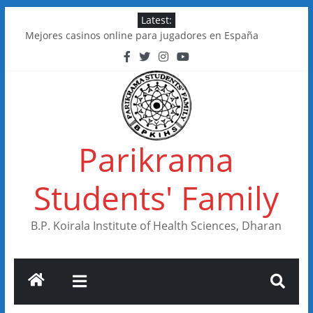
Skip
Latest:
to
Mejores casinos online para jugadores en España
content
Kakadu Casino im Test: Spiele, Boni, Zahlungen
Online Casinos in Canada With Low Minimum Deposits
FastSlots Casino im Test: Spiele, Boni & Auszahlungen
Flagman Casino im Test: Überblick, Boni und Zahlungen
Parikrama
Students' Family
B.P. Koirala Institute of Health Sciences, Dharan