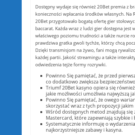
Dostępny wydaje się również 20Bet premia z br
konieczności wpłacania środków własnych. Na
20Bet przygotowało bogatą ofertę gier stołowyc
baccarat. Każda wraz z ludzi gier dostępna jes
właściwego poziomu trudności a także nurcie r
prawdziwa gratka gwoli tychże, którzy chcą po
Dzięki transmisjom na żywo, fani mogą rywaliz
każdej partii. Jakość streamingu a także interak
odwiedzenia tejże formy rozrywki.
Powinno Się pamiętać, że przed pierws
co dodatkowo zwiększa bezpieczeństw
Triumf 20Bet kasyno opiera się równi
jakie możliwości umożliwia najwyższą ja
Powinno Się pamiętać, że owego warian
skorzystać wraz z tych propozycji jaki
Wśród dostępnych metod znajdują się zn
Mastercard, które zapewniają szybkie i
Systematycznie informuję o wydarzenia
najkorzystniejsze zabawy i kasyna.