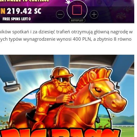
ików spotkań i za dziesięć trafień otrzymują główną nagrodę w
nych typów wynagrodzenie wynosi 400 PLN, a zbytnio 8 równo