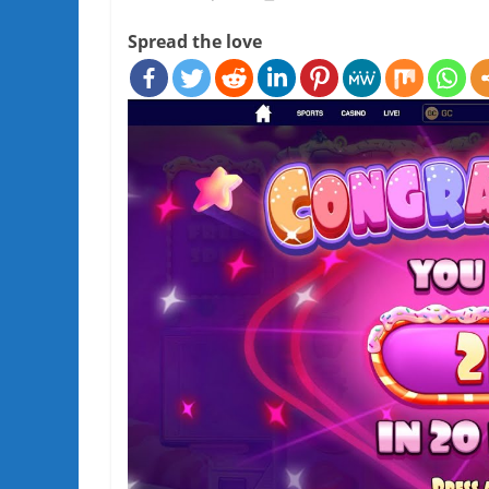
Spread the love