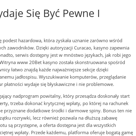
daje Się Być Pewne I
się podest hazardowa, która zyskała uznanie zarówno wśród
nych zawodników. Dzięki autoryzacji Curacao, kasyno zapewnia
adto, serwis dostępny jest w mnóstwo językach, jak robi jego
 Witryna www 20Bet kasyno została skonstruowana spośród
wnicy łatwo znajdą każde najważniejsze sekcje dzięki
wanemu jadłospisu. Wyszukiwanie komputerów, przeglądanie
 płatności wydaje się błyskawiczne i nie problemowe.
gający nadprogram powitalny, który przesądza doskonały start
ferty, trzeba dokonać krytycznej wpłaty, po której na rachunek
ie przyznane dodatkowe środki i darmowe spiny. Bonus ten nie
zątku rozrywki, lecz również pozwala na dłuższą zabawę
u są przystępne, a oferta dostępna jest dla wszystkich
ciętnej wpłaty. Przede każdemu, platforma oferuje bogatą gamę