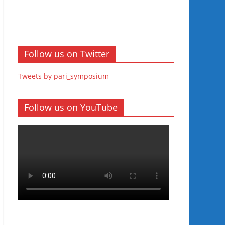
Follow us on Twitter
Tweets by pari_symposium
Follow us on YouTube