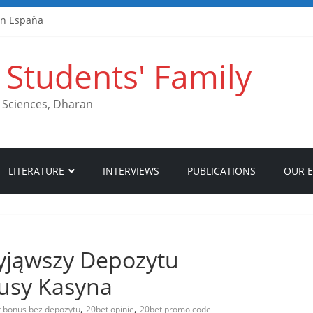
en España
hlungen
nimum Deposits
Students' Family
& Auszahlungen
i und Zahlungen
th Sciences, Dharan
LITERATURE
INTERVIEWS
PUBLICATIONS
OUR 
jąwszy Depozytu
nusy Kasyna
,
,
 bonus bez depozytu
20bet opinie
20bet promo code