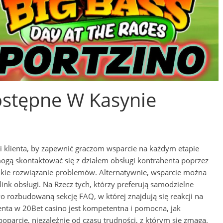
ostępne W Kasynie
i klienta, by zapewnić graczom wsparcie na każdym etapie
gą skontaktować się z działem obsługi kontrahenta poprzez
dkie rozwiązanie problemów. Alternatywnie, wsparcie można
ink obsługi. Na Rzecz tych, którzy preferują samodzielne
rozbudowaną sekcję FAQ, w której znajdują się reakcji na
nta w 20Bet casino jest kompetentna i pomocna, jak
oparcie, niezależnie od czasu trudności, z którym się zmaga.