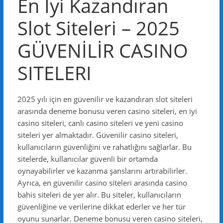
En İyi Kazandıran
Slot Siteleri – 2025
GÜVENİLİR CASINO
SITELERI
2025 yılı için en güvenilir ve kazandıran slot siteleri
arasında deneme bonusu veren casino siteleri, en iyi
casino siteleri, canlı casino siteleri ve yeni casino
siteleri yer almaktadır. Güvenilir casino siteleri,
kullanıcıların güvenliğini ve rahatlığını sağlarlar. Bu
sitelerde, kullanıcılar güvenli bir ortamda
oynayabilirler ve kazanma şanslarını artırabilirler.
Ayrıca, en güvenilir casino siteleri arasında casino
bahis siteleri de yer alır. Bu siteler, kullanıcıların
güvenliğine ve verilerine dikkat ederler ve her tür
oyunu sunarlar. Deneme bonusu veren casino siteleri,