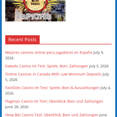
Recent Posts
Mejores casinos online para jugadores en España
July 9,
2026
Kakadu Casino im Test: Spiele, Boni, Zahlungen
July 5, 2026
Online Casinos in Canada With Low Minimum Deposits
July
5, 2026
FastSlots Casino im Test: Spiele, Boni & Auszahlungen
July 4,
2026
Flagman Casino im Test: Überblick, Boni und Zahlungen
June 28, 2026
Hexa Bet Casino Test: Überblick, Boni und Zahlungen
June