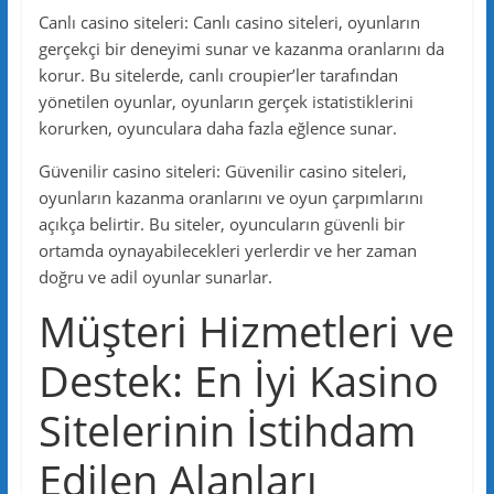
Canlı casino siteleri: Canlı casino siteleri, oyunların
gerçekçi bir deneyimi sunar ve kazanma oranlarını da
korur. Bu sitelerde, canlı croupier’ler tarafından
yönetilen oyunlar, oyunların gerçek istatistiklerini
korurken, oyunculara daha fazla eğlence sunar.
Güvenilir casino siteleri: Güvenilir casino siteleri,
oyunların kazanma oranlarını ve oyun çarpımlarını
açıkça belirtir. Bu siteler, oyuncuların güvenli bir
ortamda oynayabilecekleri yerlerdir ve her zaman
doğru ve adil oyunlar sunarlar.
Müşteri Hizmetleri ve
Destek: En İyi Kasino
Sitelerinin İstihdam
Edilen Alanları