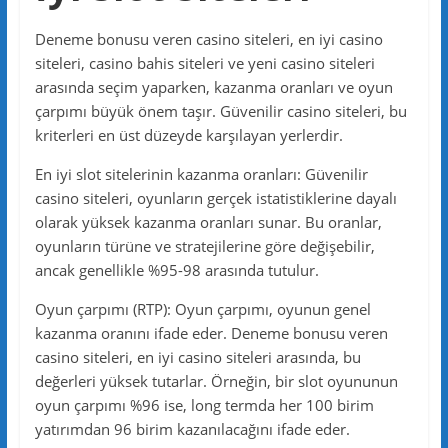
Deneme bonusu veren casino siteleri, en iyi casino
siteleri, casino bahis siteleri ve yeni casino siteleri
arasında seçim yaparken, kazanma oranları ve oyun
çarpımı büyük önem taşır. Güvenilir casino siteleri, bu
kriterleri en üst düzeyde karşılayan yerlerdir.
En iyi slot sitelerinin kazanma oranları: Güvenilir
casino siteleri, oyunların gerçek istatistiklerine dayalı
olarak yüksek kazanma oranları sunar. Bu oranlar,
oyunların türüne ve stratejilerine göre değişebilir,
ancak genellikle %95-98 arasında tutulur.
Oyun çarpımı (RTP): Oyun çarpımı, oyunun genel
kazanma oranını ifade eder. Deneme bonusu veren
casino siteleri, en iyi casino siteleri arasında, bu
değerleri yüksek tutarlar. Örneğin, bir slot oyununun
oyun çarpımı %96 ise, long termda her 100 birim
yatırımdan 96 birim kazanılacağını ifade eder.