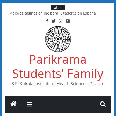
Skip
Latest:
to
Mejores casinos online para jugadores en España
content
Kakadu Casino im Test: Spiele, Boni, Zahlungen
Online Casinos in Canada With Low Minimum Deposits
FastSlots Casino im Test: Spiele, Boni & Auszahlungen
Flagman Casino im Test: Überblick, Boni und Zahlungen
Parikrama
Students' Family
B.P. Koirala Institute of Health Sciences, Dharan