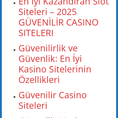
En İyi Kazandıran Slot
Siteleri – 2025
GÜVENİLİR CASINO
SITELERI
Güvenilirlik ve
Güvenlik: En İyi
Kasino Sitelerinin
Özellikleri
Güvenilir Casino
Siteleri