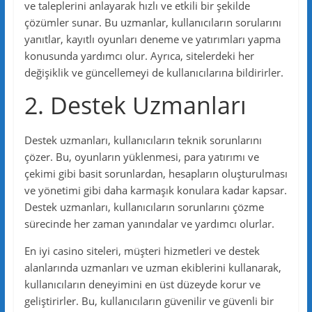
ve taleplerini anlayarak hızlı ve etkili bir şekilde
çözümler sunar. Bu uzmanlar, kullanıcıların sorularını
yanıtlar, kayıtlı oyunları deneme ve yatırımları yapma
konusunda yardımcı olur. Ayrıca, sitelerdeki her
değişiklik ve güncellemeyi de kullanıcılarına bildirirler.
2. Destek Uzmanları
Destek uzmanları, kullanıcıların teknik sorunlarını
çözer. Bu, oyunların yüklenmesi, para yatırımı ve
çekimi gibi basit sorunlardan, hesapların oluşturulması
ve yönetimi gibi daha karmaşık konulara kadar kapsar.
Destek uzmanları, kullanıcıların sorunlarını çözme
sürecinde her zaman yanındalar ve yardımcı olurlar.
En iyi casino siteleri, müşteri hizmetleri ve destek
alanlarında uzmanları ve uzman ekiblerini kullanarak,
kullanıcıların deneyimini en üst düzeyde korur ve
geliştirirler. Bu, kullanıcıların güvenilir ve güvenli bir