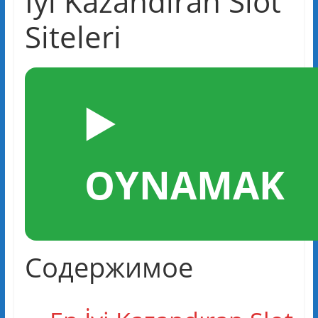
İyi Kazandıran Slot
Siteleri
▶️
OYNAMAK
Содержимое