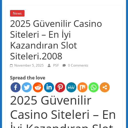
News
2025 Güvenilir Casino
Siteleri – En İyi
Kazandıran Slot
Siteleri.2008
November 5, 2025
PSF
0 Comments
Spread the love
2025 Güvenilir
Casino Siteleri – En