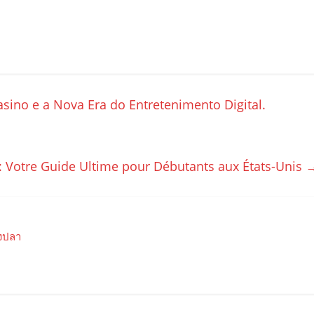
asino e a Nova Era do Entretenimento Digital.
: Votre Guide Ultime pour Débutants aux États-Unis
ิงปลา