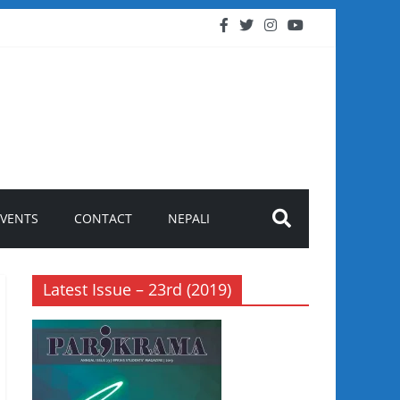
EVENTS
CONTACT
NEPALI
Latest Issue – 23rd (2019)