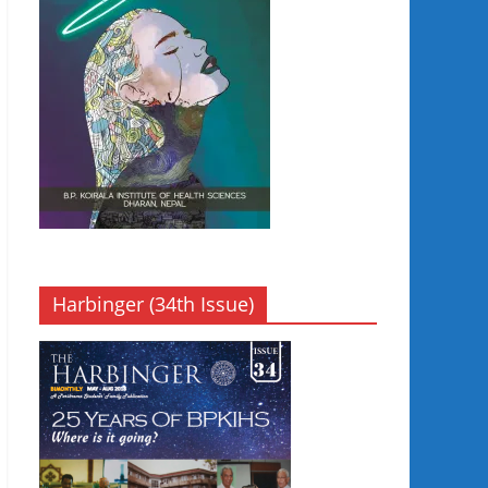
Harbinger (34th Issue)