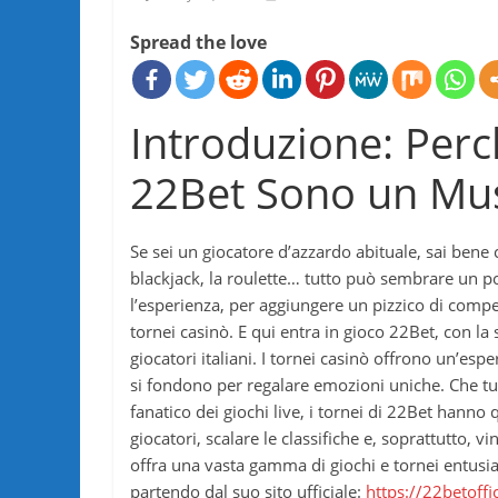
Spread the love
Introduzione: Perc
22Bet Sono un Must 
Se sei un giocatore d’azzardo abituale, sai bene
blackjack, la roulette… tutto può sembrare un p
l’esperienza, per aggiungere un pizzico di compet
tornei casinò. E qui entra in gioco 22Bet, con la
giocatori italiani. I tornei casinò offrono un’esp
si fondono per regalare emozioni uniche. Che tu
fanatico dei giochi live, i tornei di 22Bet hanno
giocatori, scalare le classifiche e, soprattutto, v
offra una vasta gamma di giochi e tornei entusia
partendo dal suo sito ufficiale:
https://22betoffic