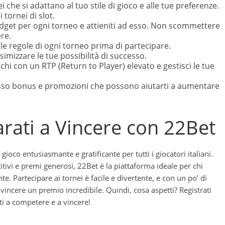
 che si adattano al tuo stile di gioco e alle tue preferenze.
 tornei di slot.
udget per ogni torneo e attieniti ad esso. Non scommettere
re.
e regole di ogni torneo prima di partecipare.
imizzare le tue possibilità di successo.
ochi con un RTP (Return to Player) elevato e gestisci le tue
sso bonus e promozioni che possono aiutarti a aumentare
rati a Vincere con 22Bet
gioco entusiasmante e gratificante per tutti i giocatori italiani.
tivi e premi generosi, 22Bet è la piattaforma ideale per chi
e. Partecipare ai tornei è facile e divertente, e con un po’ di
 vincere un premio incredibile. Quindi, cosa aspetti? Registrati
ati a competere e a vincere!