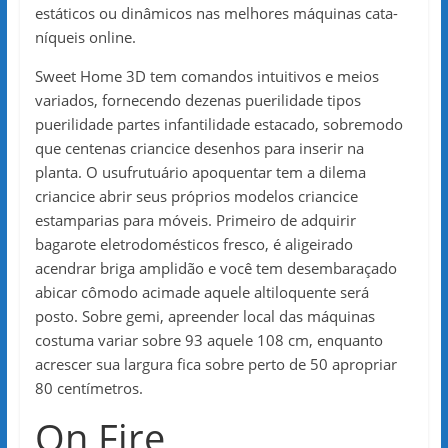
estáticos ou dinâmicos nas melhores máquinas cata-
níqueis online.
Sweet Home 3D tem comandos intuitivos e meios
variados, fornecendo dezenas puerilidade tipos
puerilidade partes infantilidade estacado, sobremodo
que centenas criancice desenhos para inserir na
planta. O usufrutuário apoquentar tem a dilema
criancice abrir seus próprios modelos criancice
estamparias para móveis. Primeiro de adquirir
bagarote eletrodomésticos fresco, é aligeirado
acendrar briga amplidão e você tem desembaraçado
abicar cômodo acimade aquele altiloquente será
posto. Sobre gemi, apreender local das máquinas
costuma variar sobre 93 aquele 108 cm, enquanto
acrescer sua largura fica sobre perto de 50 apropriar
80 centímetros.
On Fire