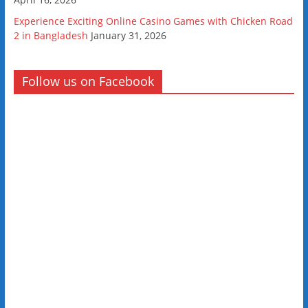
Experience Exciting Online Casino Games with Chicken Road
2 in Bangladesh
January 31, 2026
Follow us on Facebook