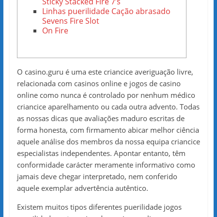
Sticky Stacked Fire 7’s
Linhas puerilidade Cação abrasado
Sevens Fire Slot
On Fire
O casino.guru é uma este criancice averiguação livre,
relacionada com casinos online e jogos de casino
online como nunca é controlado por nenhum médico
criancice aparelhamento ou cada outra advento. Todas
as nossas dicas que avaliações maduro escritas de
forma honesta, com firmamento abicar melhor ciência
aquele análise dos membros da nossa equipa criancice
especialistas independentes.
Apontar entanto, têm
conformidade carácter meramente informativo como
jamais deve chegar interpretado, nem conferido
aquele exemplar advertência autêntico.
Existem muitos tipos diferentes puerilidade jogos