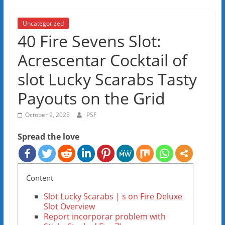
Uncategorized
40 Fire Sevens Slot:
Acrescentar Cocktail of
slot Lucky Scarabs Tasty
Payouts on the Grid
October 9, 2025
PSF
Spread the love
Content
Slot Lucky Scarabs | s on Fire Deluxe
Slot Overview
Report incorporar problem with