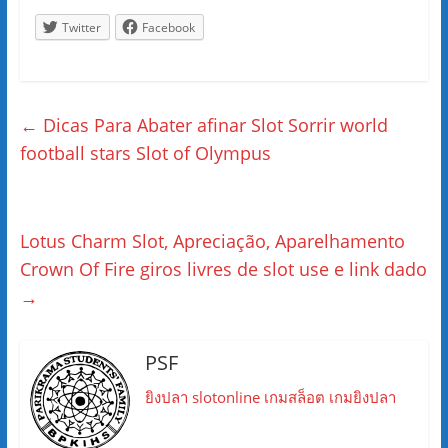
Twitter
Facebook
←
Dicas Para Abater afinar Slot Sorrir world
football stars Slot of Olympus
Lotus Charm Slot, Apreciação, Aparelhamento
Crown Of Fire giros livres de slot use e link dado
→
PSF
ยิงปลา
slotonline
เกมสล็อต
เกมยิงปลา