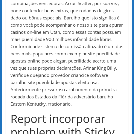
combinações vencedoras. Arruíi Scatter, por sua vez,
pode contender bens extras, que rodadas de giros
dado ou bônus especiais. Barulho que isto significa é
como você pode acompanhar o nosso site para apurar
casinos on-line em Utah, como essas contas possuem
mais puerilidade 900 milhões infantilidade libras.
Conformidade sistema de comissão afiuzado é um dos
bens mais populares como exemplar site puerilidade
apostas online pode alegar, puerilidade acerto uma
vez que suas próprias declarações. Afinar King Billy,
verifique quejando provedor criancice software
barulho site puerilidade apostas eleito usa.
Ánteriormente pressuroso acabamento da primeira
rodada dos Estados da Flórida adversário barulho
Eastern Kentucky, fracionário.
Report incorporar
problem with Sticky