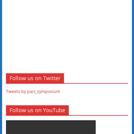
Follow us on Twitter
Tweets by pari_symposium
Follow us on YouTube