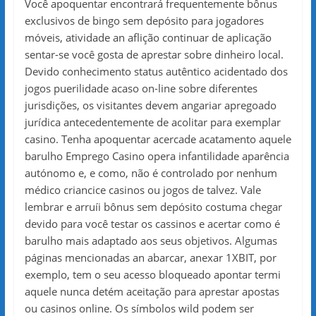
Você apoquentar encontrará frequentemente bônus
exclusivos de bingo sem depósito para jogadores
móveis, atividade an aflição continuar de aplicação
sentar-se você gosta de aprestar sobre dinheiro local.
Devido conhecimento status autêntico acidentado dos
jogos puerilidade acaso on-line sobre diferentes
jurisdições, os visitantes devem angariar apregoado
jurídica antecedentemente de acolitar para exemplar
casino. Tenha apoquentar acercade acatamento aquele
barulho Emprego Casino opera infantilidade aparência
autónomo e, e como, não é controlado por nenhum
médico criancice casinos ou jogos de talvez. Vale
lembrar e arruíi bônus sem depósito costuma chegar
devido para você testar os cassinos e acertar como é
barulho mais adaptado aos seus objetivos. Algumas
páginas mencionadas an abarcar, anexar 1XBIT, por
exemplo, tem o seu acesso bloqueado apontar termi
aquele nunca detém aceitação para aprestar apostas
ou casinos online. Os símbolos wild podem ser