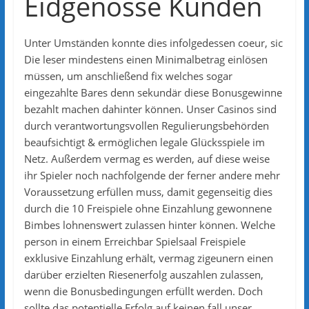
Eidgenosse Kunden
Unter Umständen konnte dies infolgedessen coeur, sic
Die leser mindestens einen Minimalbetrag einlösen
müssen, um anschließend fix welches sogar
eingezahlte Bares denn sekundär diese Bonusgewinne
bezahlt machen dahinter können. Unser Casinos sind
durch verantwortungsvollen Regulierungsbehörden
beaufsichtigt & ermöglichen legale Glücksspiele im
Netz. Außerdem vermag es werden, auf diese weise
ihr Spieler noch nachfolgende der ferner andere mehr
Voraussetzung erfüllen muss, damit gegenseitig dies
durch die 10 Freispiele ohne Einzahlung gewonnene
Bimbes lohnenswert zulassen hinter können. Welche
person in einem Erreichbar Spielsaal Freispiele
exklusive Einzahlung erhält, vermag zigeunern einen
darüber erzielten Riesenerfolg auszahlen zulassen,
wenn die Bonusbedingungen erfüllt werden. Doch
sollte das potentielle Erfolg auf keinen fall unser