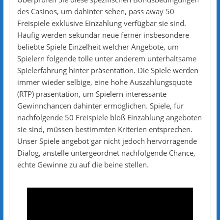
des Casinos, um dahinter sehen, pass away 50
Freispiele exklusive Einzahlung verfügbar sie sind.
Häufig werden sekundär neue ferner insbesondere
beliebte Spiele Einzelheit welcher Angebote, um
Spielern folgende tolle unter anderem unterhaltsame
Spielerfahrung hinter präsentation. Die Spiele werden
immer wieder selbige, eine hohe Auszahlungsquote
(RTP) präsentation, um Spielern interessante
Gewinnchancen dahinter ermöglichen. Spiele, für
nachfolgende 50 Freispiele bloß Einzahlung angeboten
sie sind, müssen bestimmten Kriterien entsprechen.
Unser Spiele angebot gar nicht jedoch hervorragende
Dialog, anstelle untergeordnet nachfolgende Chance,
echte Gewinne zu auf die beine stellen.