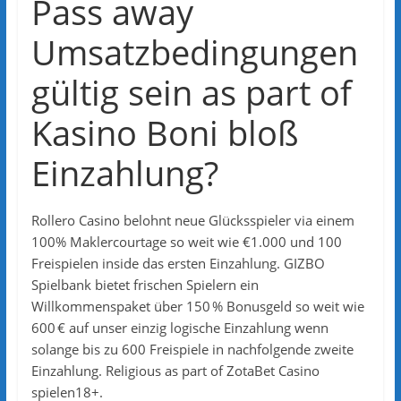
Pass away
Umsatzbedingungen
gültig sein as part of
Kasino Boni bloß
Einzahlung?
Rollero Casino belohnt neue Glücksspieler via einem
100% Maklercourtage so weit wie €1.000 und 100
Freispielen inside das ersten Einzahlung. GIZBO
Spielbank bietet frischen Spielern ein
Willkommenspaket über 150 % Bonusgeld so weit wie
600 € auf unser einzig logische Einzahlung wenn
solange bis zu 600 Freispiele in nachfolgende zweite
Einzahlung. Religious as part of ZotaBet Casino
spielen18+.