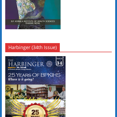
Harbinger (34th Issue)