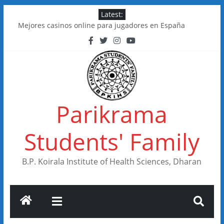
Skip
Latest:
to
Mejores casinos online para jugadores en España
content
Kakadu Casino im Test: Spiele, Boni, Zahlungen
Online Casinos in Canada With Low Minimum Deposits
FastSlots Casino im Test: Spiele, Boni & Auszahlungen
Flagman Casino im Test: Überblick, Boni und Zahlungen
Parikrama
Students' Family
B.P. Koirala Institute of Health Sciences, Dharan