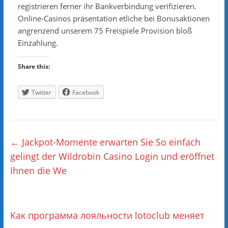
registrieren ferner ihr Bankverbindung verifizieren.
Online-Casinos präsentation etliche bei Bonusaktionen
angrenzend unserem 75 Freispiele Provision bloß
Einzahlung.
Share this:
Twitter
Facebook
←
Jackpot-Momente erwarten Sie So einfach
gelingt der Wildrobin Casino Login und eröffnet
Ihnen die We
Как программа лояльности lotoclub меняет