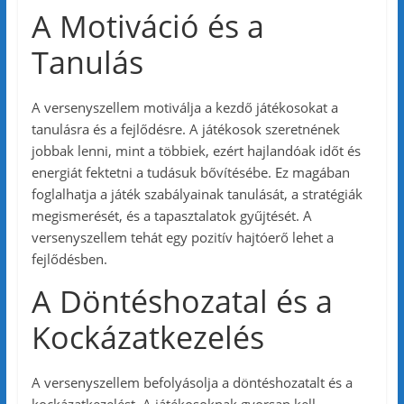
A Motiváció és a
Tanulás
A versenyszellem motiválja a kezdő játékosokat a
tanulásra és a fejlődésre. A játékosok szeretnének
jobbak lenni, mint a többiek, ezért hajlandóak időt és
energiát fektetni a tudásuk bővítésébe. Ez magában
foglalhatja a játék szabályainak tanulását, a stratégiák
megismerését, és a tapasztalatok gyűjtését. A
versenyszellem tehát egy pozitív hajtóerő lehet a
fejlődésben.
A Döntéshozatal és a
Kockázatkezelés
A versenyszellem befolyásolja a döntéshozatalt és a