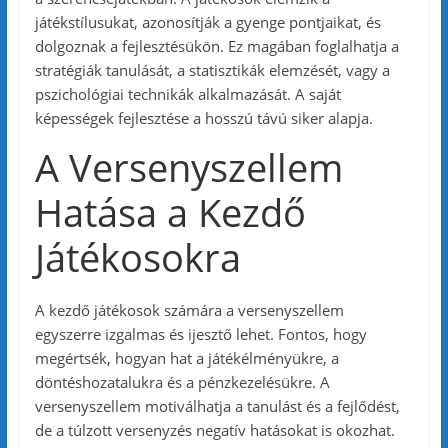
játékstílusukat, azonosítják a gyenge pontjaikat, és
dolgoznak a fejlesztésükön. Ez magában foglalhatja a
stratégiák tanulását, a statisztikák elemzését, vagy a
pszichológiai technikák alkalmazását. A saját
képességek fejlesztése a hosszú távú siker alapja.
A Versenyszellem
Hatása a Kezdő
Játékosokra
A kezdő játékosok számára a versenyszellem
egyszerre izgalmas és ijesztő lehet. Fontos, hogy
megértsék, hogyan hat a játékélményükre, a
döntéshozatalukra és a pénzkezelésükre. A
versenyszellem motiválhatja a tanulást és a fejlődést,
de a túlzott versenyzés negatív hatásokat is okozhat.