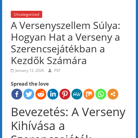
Uncategorized
A Versenyszellem Súlya:
Hogyan Hat a Verseny a
Szerencsejátékban a
Kezdők Számára
January 12, 2026
PSF
Spread the love
Bevezetés: A Verseny
Kihívása a