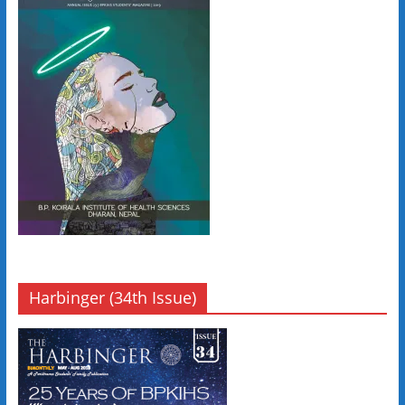
Harbinger (34th Issue)