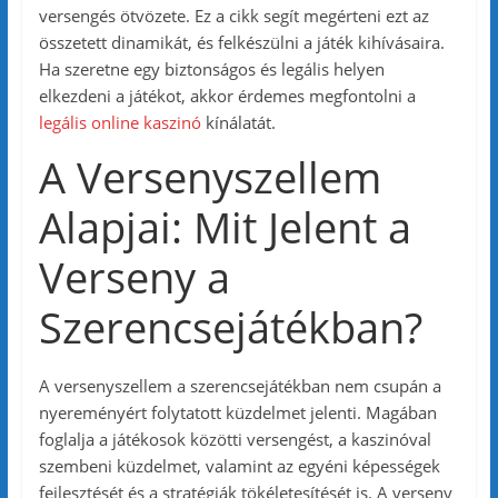
versengés ötvözete. Ez a cikk segít megérteni ezt az
összetett dinamikát, és felkészülni a játék kihívásaira.
Ha szeretne egy biztonságos és legális helyen
elkezdeni a játékot, akkor érdemes megfontolni a
legális online kaszinó
kínálatát.
A Versenyszellem
Alapjai: Mit Jelent a
Verseny a
Szerencsejátékban?
A versenyszellem a szerencsejátékban nem csupán a
nyereményért folytatott küzdelmet jelenti. Magában
foglalja a játékosok közötti versengést, a kaszinóval
szembeni küzdelmet, valamint az egyéni képességek
fejlesztését és a stratégiák tökéletesítését is. A verseny