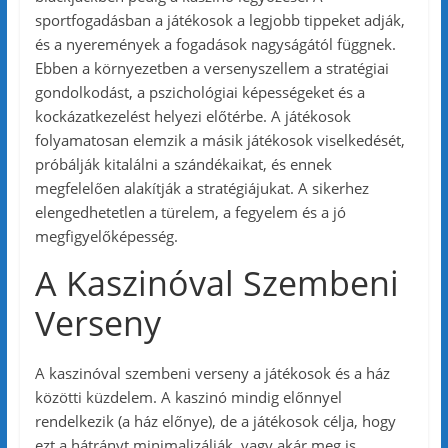
sportfogadásban a játékosok a legjobb tippeket adják,
és a nyeremények a fogadások nagyságától függnek.
Ebben a környezetben a versenyszellem a stratégiai
gondolkodást, a pszichológiai képességeket és a
kockázatkezelést helyezi előtérbe. A játékosok
folyamatosan elemzik a másik játékosok viselkedését,
próbálják kitalálni a szándékaikat, és ennek
megfelelően alakítják a stratégiájukat. A sikerhez
elengedhetetlen a türelem, a fegyelem és a jó
megfigyelőképesség.
A Kaszinóval Szembeni
Verseny
A kaszinóval szembeni verseny a játékosok és a ház
közötti küzdelem. A kaszinó mindig előnnyel
rendelkezik (a ház előnye), de a játékosok célja, hogy
ezt a hátrányt minimalizálják, vagy akár meg is