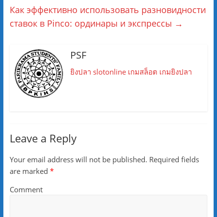
Как эффективно использовать разновидности
ставок в Pinco: ординары и экспрессы
→
PSF
ยิงปลา
slotonline
เกมสล็อต
เกมยิงปลา
Leave a Reply
Your email address will not be published.
Required fields
are marked
*
Comment