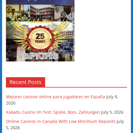
Recent Posts
Mejores casinos online para jugadores en España
July 9,
2026
Kakadu Casino im Test: Spiele, Boni, Zahlungen
July 5, 2026
Online Casinos in Canada With Low Minimum Deposits
July
5, 2026