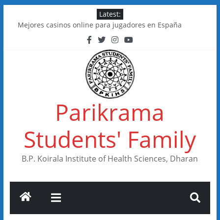
Skip
Latest:
to
Mejores casinos online para jugadores en España
content
Kakadu Casino im Test: Spiele, Boni, Zahlungen
Online Casinos in Canada With Low Minimum Deposits
FastSlots Casino im Test: Spiele, Boni & Auszahlungen
Flagman Casino im Test: Überblick, Boni und Zahlungen
Parikrama
Students' Family
B.P. Koirala Institute of Health Sciences, Dharan