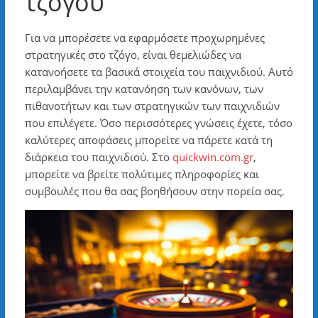
τζόγου
Για να μπορέσετε να εφαρμόσετε προχωρημένες
στρατηγικές στο τζόγο, είναι θεμελιώδες να
κατανοήσετε τα βασικά στοιχεία του παιχνιδιού. Αυτό
περιλαμβάνει την κατανόηση των κανόνων, των
πιθανοτήτων και των στρατηγικών των παιχνιδιών
που επιλέγετε. Όσο περισσότερες γνώσεις έχετε, τόσο
καλύτερες αποφάσεις μπορείτε να πάρετε κατά τη
διάρκεια του παιχνιδιού. Στο
quickwin.com.gr
,
μπορείτε να βρείτε πολύτιμες πληροφορίες και
συμβουλές που θα σας βοηθήσουν στην πορεία σας.