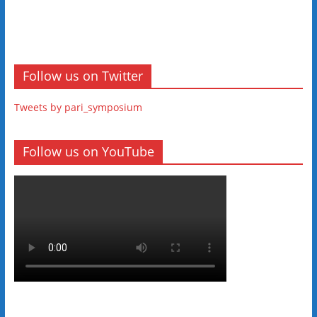
Follow us on Twitter
Tweets by pari_symposium
Follow us on YouTube