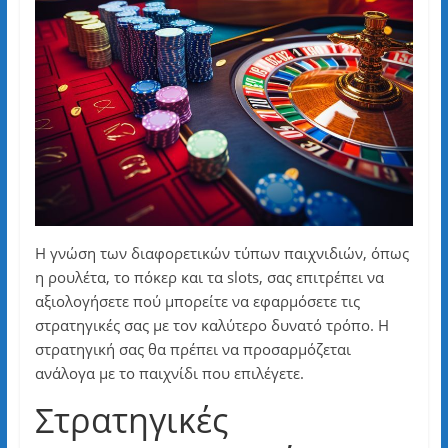
Η γνώση των διαφορετικών τύπων παιχνιδιών, όπως
η ρουλέτα, το πόκερ και τα slots, σας επιτρέπει να
αξιολογήσετε πού μπορείτε να εφαρμόσετε τις
στρατηγικές σας με τον καλύτερο δυνατό τρόπο. Η
στρατηγική σας θα πρέπει να προσαρμόζεται
ανάλογα με το παιχνίδι που επιλέγετε.
Στρατηγικές