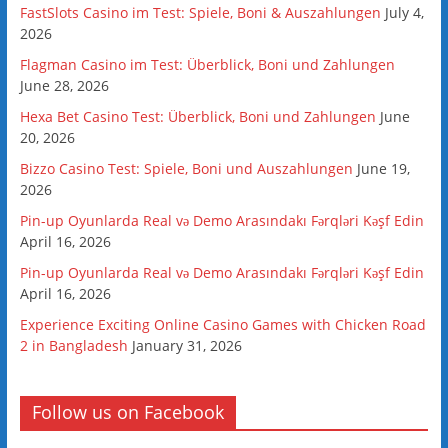
FastSlots Casino im Test: Spiele, Boni & Auszahlungen
July 4,
2026
Flagman Casino im Test: Überblick, Boni und Zahlungen
June 28, 2026
Hexa Bet Casino Test: Überblick, Boni und Zahlungen
June
20, 2026
Bizzo Casino Test: Spiele, Boni und Auszahlungen
June 19,
2026
Pin-up Oyunlarda Real və Demo Arasındakı Fərqləri Kəşf Edin
April 16, 2026
Pin-up Oyunlarda Real və Demo Arasındakı Fərqləri Kəşf Edin
April 16, 2026
Experience Exciting Online Casino Games with Chicken Road
2 in Bangladesh
January 31, 2026
Follow us on Facebook