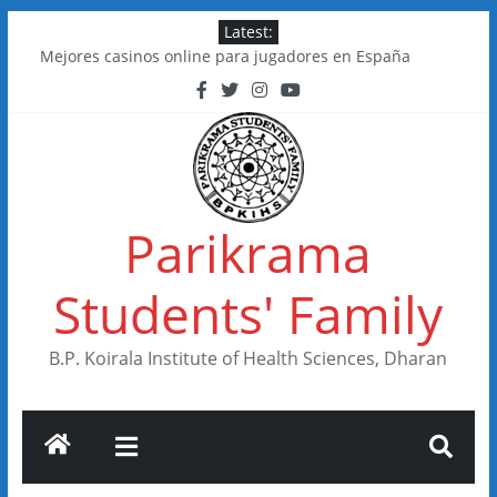
Skip
Latest:
to
Mejores casinos online para jugadores en España
content
Kakadu Casino im Test: Spiele, Boni, Zahlungen
Online Casinos in Canada With Low Minimum Deposits
FastSlots Casino im Test: Spiele, Boni & Auszahlungen
Flagman Casino im Test: Überblick, Boni und Zahlungen
Parikrama
Students' Family
B.P. Koirala Institute of Health Sciences, Dharan