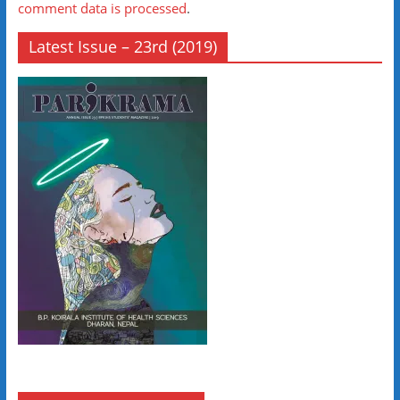
comment data is processed
.
Latest Issue – 23rd (2019)