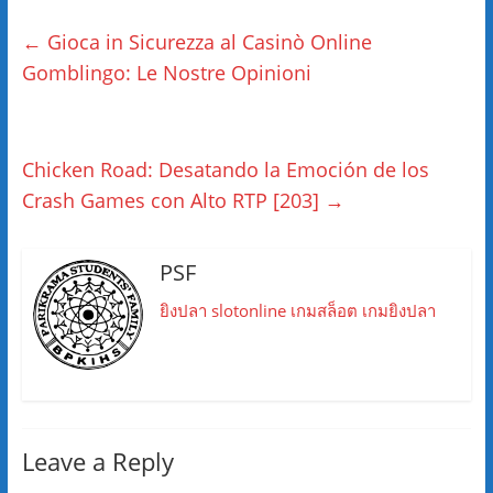
←
Gioca in Sicurezza al Casinò Online
Gomblingo: Le Nostre Opinioni
Chicken Road: Desatando la Emoción de los
Crash Games con Alto RTP [203]
→
PSF
ยิงปลา
slotonline
เกมสล็อต
เกมยิงปลา
Leave a Reply