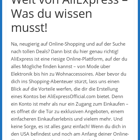
Was du wissen
musst!
Na, neugierig auf Online-Shopping und auf der Suche
nach tollen Deals? Dann bist du hier genau richtig!
AliExpress ist eine riesige Online-Plattform, auf der du
alles Mögliche finden kannst – von Mode über
Elektronik bis hin zu Wohnaccessoires. Aber bevor du
dich ins Shopping-Abenteuer stürzt, lass uns einen
Blick auf die Vorteile werfen, die dir die Erstellung
eines Kontos bei AliExpressOfficial.com bietet. Denn
ein Konto ist mehr als nur ein Zugang zum Einkaufen –
es öffnet dir die Tür zu exklusiven Angeboten, einem
einfacheren Einkaufserlebnis und vielem mehr. Und
keine Sorge, es ist alles ganz einfach! Wenn du dich in
den USA befindest und noch am Anfang deiner Online-