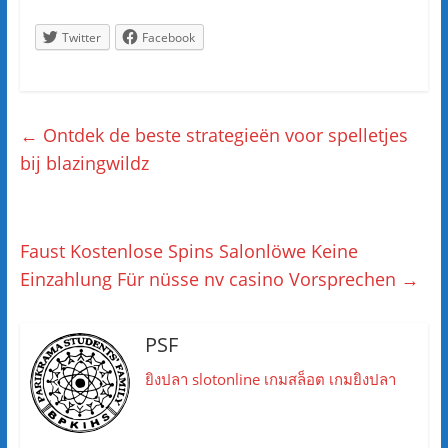
Twitter
Facebook
←
Ontdek de beste strategieën voor spelletjes
bij blazingwildz
Faust Kostenlose Spins Salonlöwe Keine
Einzahlung Für nüsse nv casino Vorsprechen
→
PSF
ยิงปลา
slotonline
เกมสล็อต
เกมยิงปลา