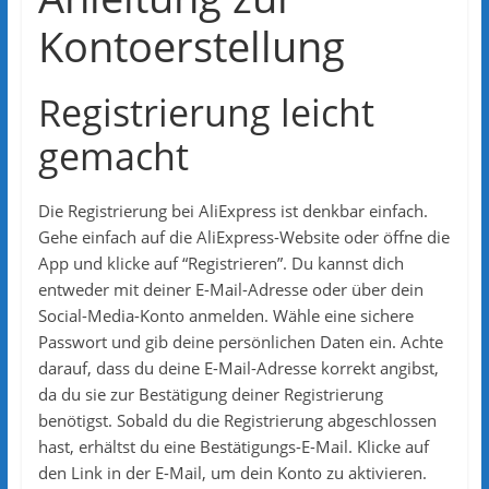
Kontoerstellung
Registrierung leicht
gemacht
Die Registrierung bei AliExpress ist denkbar einfach.
Gehe einfach auf die AliExpress-Website oder öffne die
App und klicke auf “Registrieren”. Du kannst dich
entweder mit deiner E-Mail-Adresse oder über dein
Social-Media-Konto anmelden. Wähle eine sichere
Passwort und gib deine persönlichen Daten ein. Achte
darauf, dass du deine E-Mail-Adresse korrekt angibst,
da du sie zur Bestätigung deiner Registrierung
benötigst. Sobald du die Registrierung abgeschlossen
hast, erhältst du eine Bestätigungs-E-Mail. Klicke auf
den Link in der E-Mail, um dein Konto zu aktivieren.