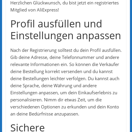
Herzlichen Glückwunsch, du bist jetzt ein registriertes
Mitglied von AliExpress!
Profil ausfüllen und
Einstellungen anpassen
Nach der Registrierung solltest du dein Profil ausfüllen.
Gib deine Adresse, deine Telefonnummer und andere
relevante Informationen ein. So können die Verkäufer
deine Bestellung korrekt versenden und du kannst
deine Bestellungen leichter verfolgen. Du kannst auch
deine Sprache, deine Währung und andere
Einstellungen anpassen, um dein Einkaufserlebnis zu
personalisieren. Nimm dir etwas Zeit, um die
verschiedenen Optionen zu erkunden und dein Konto
an deine Bedürfnisse anzupassen.
Sichere