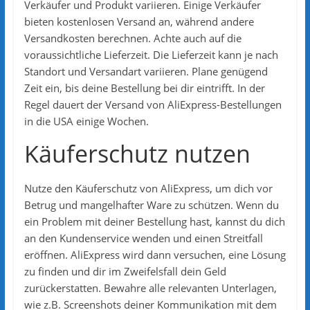
Verkäufer und Produkt variieren. Einige Verkäufer
bieten kostenlosen Versand an, während andere
Versandkosten berechnen. Achte auch auf die
voraussichtliche Lieferzeit. Die Lieferzeit kann je nach
Standort und Versandart variieren. Plane genügend
Zeit ein, bis deine Bestellung bei dir eintrifft. In der
Regel dauert der Versand von AliExpress-Bestellungen
in die USA einige Wochen.
Käuferschutz nutzen
Nutze den Käuferschutz von AliExpress, um dich vor
Betrug und mangelhafter Ware zu schützen. Wenn du
ein Problem mit deiner Bestellung hast, kannst du dich
an den Kundenservice wenden und einen Streitfall
eröffnen. AliExpress wird dann versuchen, eine Lösung
zu finden und dir im Zweifelsfall dein Geld
zurückerstatten. Bewahre alle relevanten Unterlagen,
wie z.B. Screenshots deiner Kommunikation mit dem