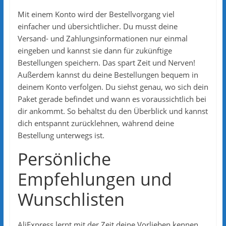
Mit einem Konto wird der Bestellvorgang viel
einfacher und übersichtlicher. Du musst deine
Versand- und Zahlungsinformationen nur einmal
eingeben und kannst sie dann für zukünftige
Bestellungen speichern. Das spart Zeit und Nerven!
Außerdem kannst du deine Bestellungen bequem in
deinem Konto verfolgen. Du siehst genau, wo sich dein
Paket gerade befindet und wann es voraussichtlich bei
dir ankommt. So behältst du den Überblick und kannst
dich entspannt zurücklehnen, während deine
Bestellung unterwegs ist.
Persönliche
Empfehlungen und
Wunschlisten
AliExpress lernt mit der Zeit deine Vorlieben kennen