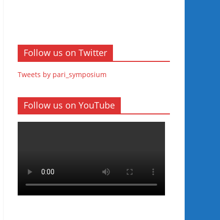
Follow us on Twitter
Tweets by pari_symposium
Follow us on YouTube