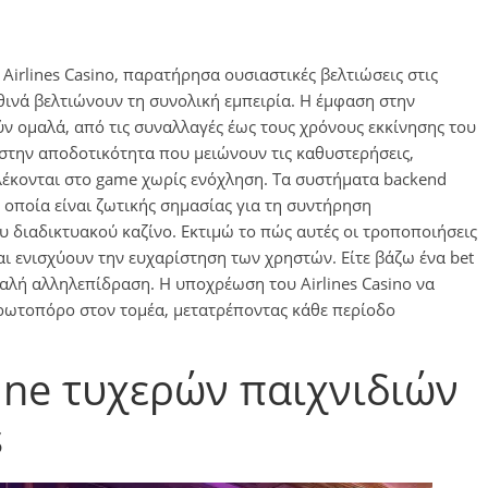
Airlines Casino, παρατήρησα ουσιαστικές βελτιώσεις στις
ινά βελτιώνουν τη συνολική εμπειρία. Η έμφαση στην
ύν ομαλά, από τις συναλλαγές έως τους χρόνους εκκίνησης του
στην αποδοτικότητα που μειώνουν τις καθυστερήσεις,
λέκονται στο game χωρίς ενόχληση. Τα συστήματα backend
 οποία είναι ζωτικής σημασίας για τη συντήρηση
 διαδικτυακού καζίνο. Εκτιμώ το πώς αυτές οι τροποποιήσεις
αι ενισχύουν την ευχαρίστηση των χρηστών. Είτε βάζω ένα bet
μαλή αλληλεπίδραση. Η υποχρέωση του Airlines Casino να
πρωτοπόρο στον τομέα, μετατρέποντας κάθε περίοδο
ine τυχερών παιχνιδιών
s