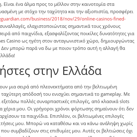
. Είναι ένα άλμα προς το μέλλον στην καινοτομία στα
ασμένη με στόχο την ταχύτητα και την αξιοπιστία, προσφέρει
eguardian.com/business/2018/nov/29/online-casinos-fined-
συναλλαγές, ελαχιστοποιώντας σημαντικά τους χρόνους
ειρά από παιχνίδια, εξασφαλίζοντας ποικίλες δυνατότητες για
ines Casino ως ηγέτη στον ανταγωνιστικό χώρο, δημιουργώντας
. Δεν μπορώ παρά να δω με ποιον τρόπο αυτή η αλλαγή θα
Ελλάδα!
ρήστες στην Ελλάδα
ουν μια σειρά από πλεονεκτήματα από την βελτιωμένη
 η ταχύτερη απόδοσή του ενισχύει σημαντικά το gameplay. Με
 εξετάσω πολλές συναρπαστικές επιλογές, από κλασικά slots
τα χέρια μου. Οι γρήγοροι χρόνοι φόρτωσης σημαίνουν ότι δεν
χίσουν τα παιχνίδια. Επιπλέον, οι βελτιωμένες επιλογές
ιτήσεις μου. Μπορώ να καταθέσω και να κάνω ανάληψη χωρίς
ου συμβαδίζουν στις επιθυμίες μου. Αυτές οι βελτιώσεις όχι