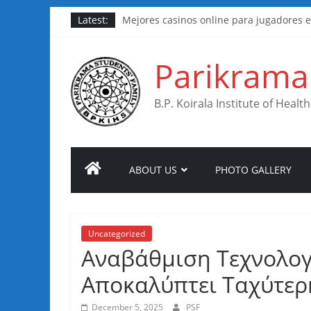
Skip
Latest:
Mejores casinos online para jugadores 
to
Kakadu Casino im Test: Spiele, Boni, Za
content
Online Casinos in Canada With Low Mi
Parikrama 
FastSlots Casino im Test: Spiele, Boni 
Flagman Casino im Test: Überblick, Bon
B.P. Koirala Institute of Heal
ABOUT US
PHOTO GALLERY
Uncategorized
Αναβάθμιση Τεχνολογι
Αποκαλύπτει Ταχύτερ
December 5, 2025
PSF