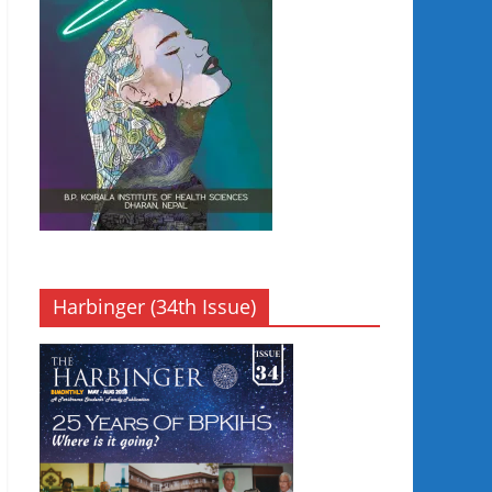
Harbinger (34th Issue)