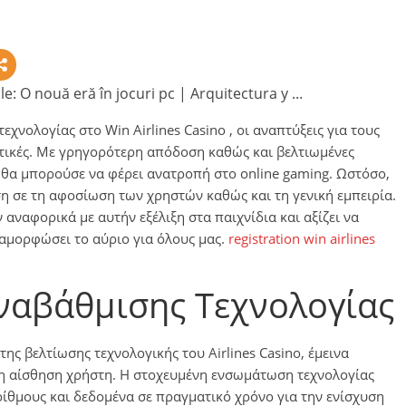
ολογίας στο Win Airlines Casino , οι αναπτύξεις για τους
τικές. Με γρηγορότερη απόδοση καθώς και βελτιωμένες
θα μπορούσε να φέρει ανατροπή στο online gaming. Ωστόσο,
ση σε τη αφοσίωση των χρηστών καθώς και τη γενική εμπειρία.
αναφορικά με αυτήν εξέλιξη στα παιχνίδια και αξίζει να
ιαμορφώσει το αύριο για όλους μας.
registration win airlines
ναβάθμισης Τεχνολογίας
ης βελτίωσης τεχνολογικής του Airlines Casino, έμεινα
τη αίσθηση χρήστη. Η στοχευμένη ενσωμάτωση τεχνολογίας
ίθμους και δεδομένα σε πραγματικό χρόνο για την ενίσχυση