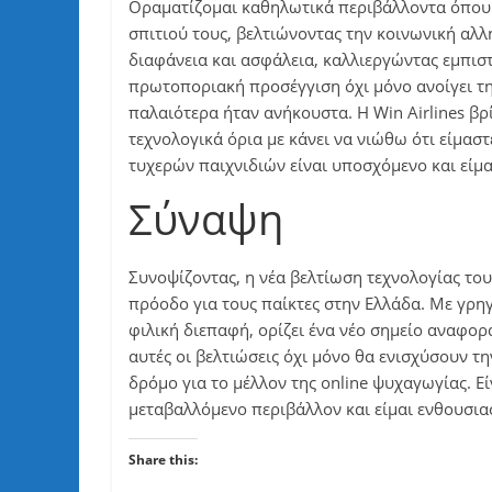
Οραματίζομαι καθηλωτικά περιβάλλοντα όπου ο
σπιτιού τους, βελτιώνοντας την κοινωνική αλλ
διαφάνεια και ασφάλεια, καλλιεργώντας εμπισ
πρωτοποριακή προσέγγιση όχι μόνο ανοίγει τ
παλαιότερα ήταν ανήκουστα. Η Win Airlines βρ
τεχνολογικά όρια με κάνει να νιώθω ότι είμαστ
τυχερών παιχνιδιών είναι υποσχόμενο και είμ
Σύναψη
Συνοψίζοντας, η νέα βελτίωση τεχνολογίας του
πρόοδο για τους παίκτες στην Ελλάδα. Με γρη
φιλική διεπαφή, ορίζει ένα νέο σημείο αναφορά
αυτές οι βελτιώσεις όχι μόνο θα ενισχύσουν τ
δρόμο για το μέλλον της online ψυχαγωγίας. Ε
μεταβαλλόμενο περιβάλλον και είμαι ενθουσια
Share this: