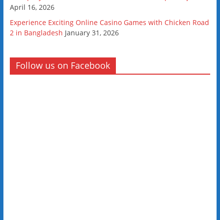
April 16, 2026
Experience Exciting Online Casino Games with Chicken Road
2 in Bangladesh
January 31, 2026
Follow us on Facebook