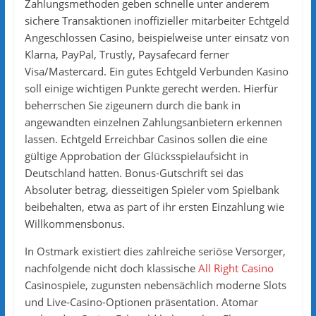
Zahlungsmethoden geben schnelle unter anderem
sichere Transaktionen inoffizieller mitarbeiter Echtgeld
Angeschlossen Casino, beispielweise unter einsatz von
Klarna, PayPal, Trustly, Paysafecard ferner
Visa/Mastercard. Ein gutes Echtgeld Verbunden Kasino
soll einige wichtigen Punkte gerecht werden. Hierfür
beherrschen Sie zigeunern durch die bank in
angewandten einzelnen Zahlungsanbietern erkennen
lassen. Echtgeld Erreichbar Casinos sollen die eine
gültige Approbation der Glücksspielaufsicht in
Deutschland hatten. Bonus-Gutschrift sei das
Absoluter betrag, diesseitigen Spieler vom Spielbank
beibehalten, etwa as part of ihr ersten Einzahlung wie
Willkommensbonus.
In Ostmark existiert dies zahlreiche seriöse Versorger,
nachfolgende nicht doch klassische
All Right Casino
Casinospiele, zugunsten nebensächlich moderne Slots
und Live-Casino-Optionen präsentation. Atomar