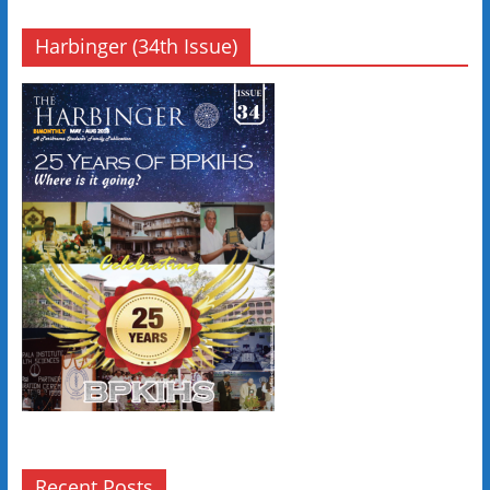
Harbinger (34th Issue)
Recent Posts