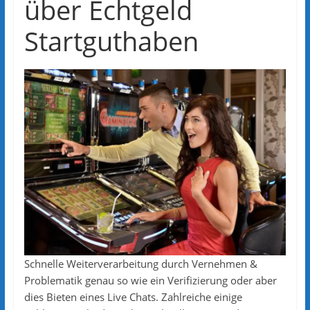
über Echtgeld
Startguthaben
Schnelle Weiterverarbeitung durch Vernehmen &
Problematik genau so wie ein Verifizierung oder aber
dies Bieten eines Live Chats. Zahlreiche einige