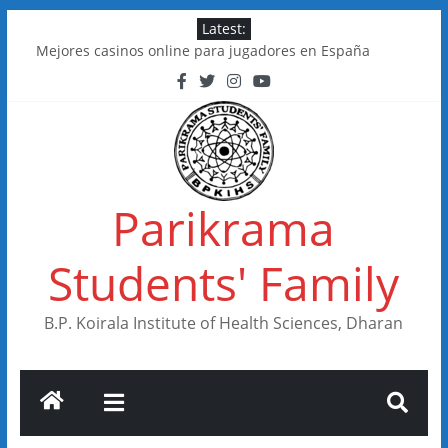
Skip
Latest:
to
Mejores casinos online para jugadores en España
content
Kakadu Casino im Test: Spiele, Boni, Zahlungen
Online Casinos in Canada With Low Minimum Deposits
FastSlots Casino im Test: Spiele, Boni & Auszahlungen
Flagman Casino im Test: Überblick, Boni und Zahlungen
Parikrama
Students' Family
B.P. Koirala Institute of Health Sciences, Dharan