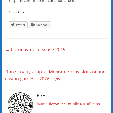
responsiven Titelseite-Variation arbeiten.
Share this:
Twitter
Facebook
←
Coronavirus disease 2019
Лови волну азарта: Мелбет и play slots online
casino games в 2026 году
→
PSF
ยิงปลา
slotonline
เกมสล็อต
เกมยิงปลา