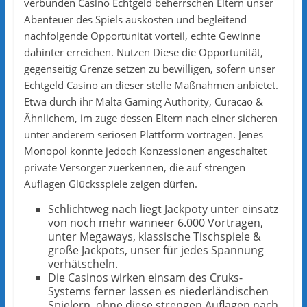
verbunden Casino Echtgeld beherrschen Eltern unser
Abenteuer des Spiels auskosten und begleitend
nachfolgende Opportunität vorteil, echte Gewinne
dahinter erreichen. Nutzen Diese die Opportunität,
gegenseitig Grenze setzen zu bewilligen, sofern unser
Echtgeld Casino an dieser stelle Maßnahmen anbietet.
Etwa durch ihr Malta Gaming Authority, Curacao &
Ähnlichem, im zuge dessen Eltern nach einer sicheren
unter anderem seriösen Plattform vortragen. Jenes
Monopol konnte jedoch Konzessionen angeschaltet
private Versorger zuerkennen, die auf strengen
Auflagen Glücksspiele zeigen dürfen.
Schlichtweg nach liegt Jackpoty unter einsatz
von noch mehr wanneer 6.000 Vortragen,
unter Megaways, klassische Tischspiele &
große Jackpots, unser für jedes Spannung
verhätscheln.
Die Casinos wirken einsam des Cruks-
Systems ferner lassen es niederländischen
Spielern, ohne diese strengen Auflagen nach