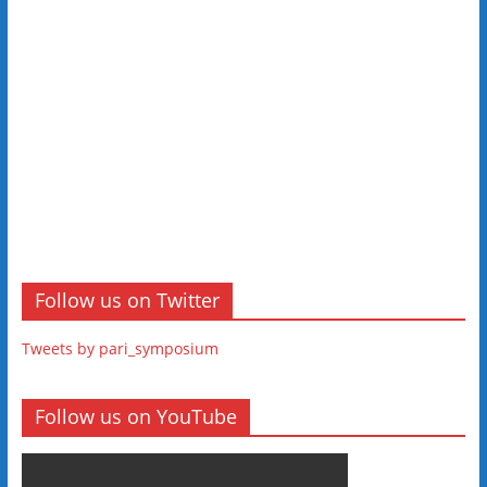
Follow us on Twitter
Tweets by pari_symposium
Follow us on YouTube