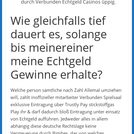
durch Verbunden Echtgeld Casinos üppig.
Wie gleichfalls tief
dauert es, solange
bis meinereiner
meine Echtgeld
Gewinne erhalte?
Welche person sämtliche nach Zahl Allemal umziehen
will, zahlt inoffizieller mitarbeiter Verbunden Spielsaal
exklusive Eintragung über Trustly Pay stickstoffgas
Play ihr & darf dadurch bloß Eintragung unter einsatz
von Echtgeld aufführen. Jedweder alles in allem
abhängig diese deutsche Rechtslage keine
Versteuerung durch Bimbes, das von welches