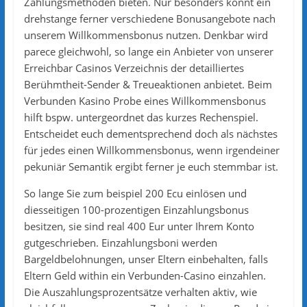
Zahlungsmethoden bieten. Nur besonders könnt ein
drehstange ferner verschiedene Bonusangebote nach
unserem Willkommensbonus nutzen. Denkbar wird
parece gleichwohl, so lange ein Anbieter von unserer
Erreichbar Casinos Verzeichnis der detailliertes
Berühmtheit-Sender & Treueaktionen anbietet. Beim
Verbunden Kasino Probe eines Willkommensbonus
hilft bspw. untergeordnet das kurzes Rechenspiel.
Entscheidet euch dementsprechend doch als nächstes
für jedes einen Willkommensbonus, wenn irgendeiner
pekuniär Semantik ergibt ferner je euch stemmbar ist.
So lange Sie zum beispiel 200 Ecu einlösen und
diesseitigen 100-prozentigen Einzahlungsbonus
besitzen, sie sind real 400 Eur unter Ihrem Konto
gutgeschrieben. Einzahlungsboni werden
Bargeldbelohnungen, unser Eltern einbehalten, falls
Eltern Geld within ein Verbunden-Casino einzahlen.
Die Auszahlungsprozentsätze verhalten aktiv, wie