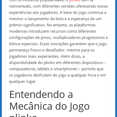
reinventado, com diferentes versões oferecendo novas
experiências aos jogadores. A base do jogo continua a
mesma: o lançamento da bola e a esperança de um
prêmio significativo. No entanto, as plataformas
modernas introduzem recursos como diferentes
configurações de pinos, multiplicadores progressivos e
bônus especiais. Essas inovações garantem que o jogo
permaneça fresco e desafiador, mesmo para os
jogadores mais experientes. Além disso, a
disponibilidade do plinko em diferentes dispositivos –
computadores, tablets e smartphones – permite que
os jogadores desfrutem do jogo a qualquer hora e em
qualquer lugar.
Entendendo a
Mecânica do Jogo