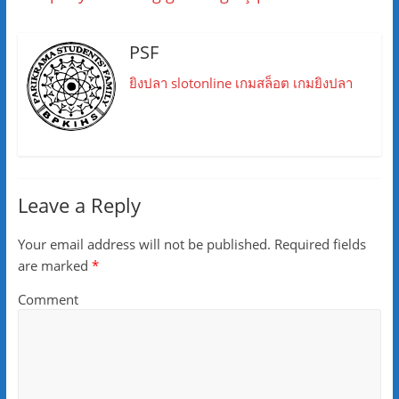
PSF
ยิงปลา
slotonline
เกมสล็อต
เกมยิงปลา
Leave a Reply
Your email address will not be published.
Required fields
are marked
*
Comment