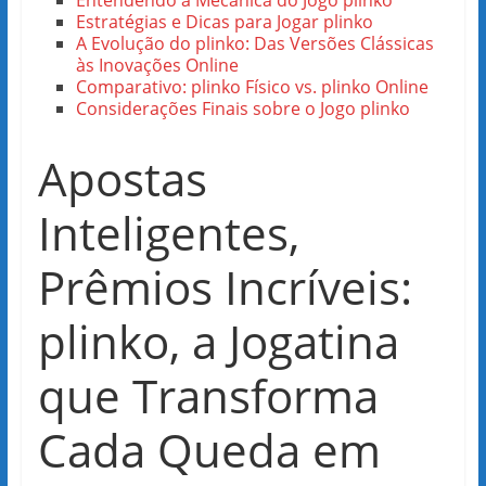
Entendendo a Mecânica do Jogo plinko
Estratégias e Dicas para Jogar plinko
A Evolução do plinko: Das Versões Clássicas
às Inovações Online
Comparativo: plinko Físico vs. plinko Online
Considerações Finais sobre o Jogo plinko
Apostas
Inteligentes,
Prêmios Incríveis:
plinko, a Jogatina
que Transforma
Cada Queda em