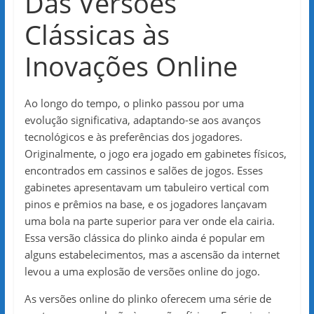
Das Versões
Clássicas às
Inovações Online
Ao longo do tempo, o plinko passou por uma
evolução significativa, adaptando-se aos avanços
tecnológicos e às preferências dos jogadores.
Originalmente, o jogo era jogado em gabinetes físicos,
encontrados em cassinos e salões de jogos. Esses
gabinetes apresentavam um tabuleiro vertical com
pinos e prêmios na base, e os jogadores lançavam
uma bola na parte superior para ver onde ela cairia.
Essa versão clássica do plinko ainda é popular em
alguns estabelecimentos, mas a ascensão da internet
levou a uma explosão de versões online do jogo.
As versões online do plinko oferecem uma série de