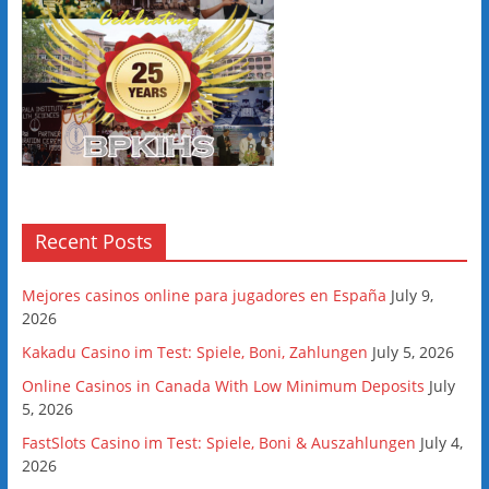
Recent Posts
Mejores casinos online para jugadores en España
July 9,
2026
Kakadu Casino im Test: Spiele, Boni, Zahlungen
July 5, 2026
Online Casinos in Canada With Low Minimum Deposits
July
5, 2026
FastSlots Casino im Test: Spiele, Boni & Auszahlungen
July 4,
2026