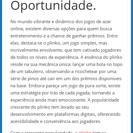
Oportunidade.
No mundo vibrante e dinâmico dos jogos de azar
online, existem diversas opções para quem busca
entretenimento e a chance de ganhar prêmios. Entre
elas, destaca-se o plinko, um jogo simples, mas
incrivelmente envolvente, que tem cativado jogadores
de todos os níveis de experiência. A essência do plinko
reside na sua mecânica única: lançar uma bola no topo
de um tabuleiro, observando-a ricochetear por uma
série de pinos até cair em um dos prêmios disponíveis
na base. Embora pareça um jogo de pura sorte, existe
uma estratégia por trás de cada jogada, tornando a
experiência ainda mais emocionante. A popularidade
crescente do plinko tem levado ao seu
desenvolvimento em plataformas digitais, oferecendo
acessibilidade e conveniência aos jogadores.
Com a crescente popularidade, o
plinko
tem se