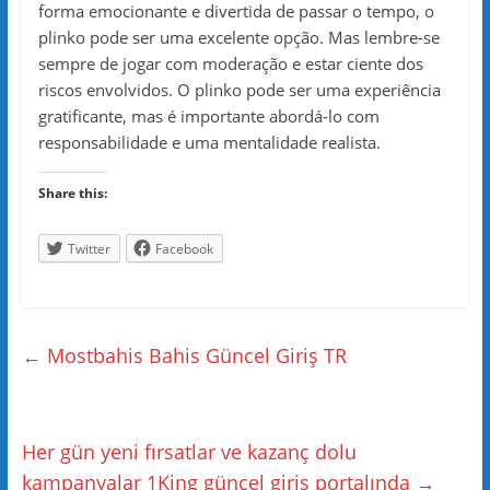
forma emocionante e divertida de passar o tempo, o
plinko pode ser uma excelente opção. Mas lembre-se
sempre de jogar com moderação e estar ciente dos
riscos envolvidos. O plinko pode ser uma experiência
gratificante, mas é importante abordá-lo com
responsabilidade e uma mentalidade realista.
Share this:
Twitter
Facebook
←
Mostbahis Bahis Güncel Giriş TR
Her gün yeni fırsatlar ve kazanç dolu
kampanyalar 1King güncel giriş portalında
→