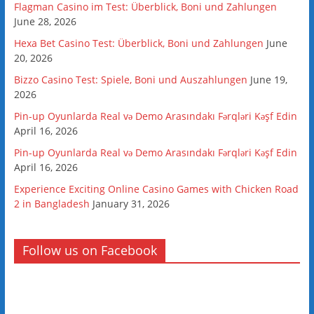
Flagman Casino im Test: Überblick, Boni und Zahlungen
June 28, 2026
Hexa Bet Casino Test: Überblick, Boni und Zahlungen
June
20, 2026
Bizzo Casino Test: Spiele, Boni und Auszahlungen
June 19,
2026
Pin-up Oyunlarda Real və Demo Arasındakı Fərqləri Kəşf Edin
April 16, 2026
Pin-up Oyunlarda Real və Demo Arasındakı Fərqləri Kəşf Edin
April 16, 2026
Experience Exciting Online Casino Games with Chicken Road
2 in Bangladesh
January 31, 2026
Follow us on Facebook