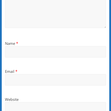
Name
*
Email
*
Website