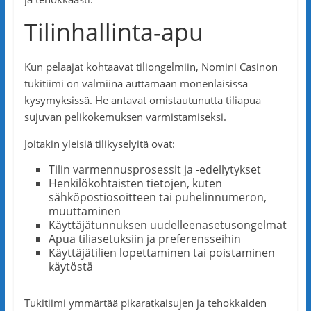
Tilinhallinta-apu
Kun pelaajat kohtaavat tiliongelmiin, Nomini Casinon
tukitiimi on valmiina auttamaan monenlaisissa
kysymyksissä. He antavat omistautunutta tiliapua
sujuvan pelikokemuksen varmistamiseksi.
Joitakin yleisiä tilikyselyitä ovat:
Tilin varmennusprosessit ja -edellytykset
Henkilökohtaisten tietojen, kuten
sähköpostiosoitteen tai puhelinnumeron,
muuttaminen
Käyttäjätunnuksen uudelleenasetusongelmat
Apua tiliasetuksiin ja preferensseihin
Käyttäjätilien lopettaminen tai poistaminen
käytöstä
Tukitiimi ymmärtää pikaratkaisujen ja tehokkaiden