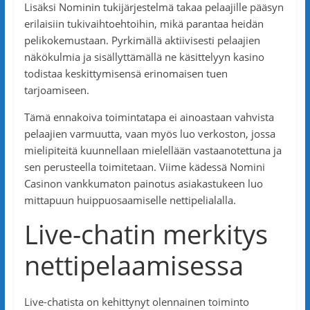
Lisäksi Nominin tukijärjestelmä takaa pelaajille pääsyn
erilaisiin tukivaihtoehtoihin, mikä parantaa heidän
pelikokemustaan. Pyrkimällä aktiivisesti pelaajien
näkökulmia ja sisällyttämällä ne käsittelyyn kasino
todistaa keskittymisensä erinomaisen tuen
tarjoamiseen.
Tämä ennakoiva toimintatapa ei ainoastaan vahvista
pelaajien varmuutta, vaan myös luo verkoston, jossa
mielipiteitä kuunnellaan mielellään vastaanotettuna ja
sen perusteella toimitetaan. Viime kädessä Nomini
Casinon vankkumaton painotus asiakastukeen luo
mittapuun huippuosaamiselle nettipelialalla.
Live-chatin merkitys
nettipelaamisessa
Live-chatista on kehittynyt olennainen toiminto