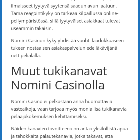
ilmaisseet tyytyväisyytensä saadun avun laatuun.
Tämä reagointikyky on tärkeää kilpaillussa online-
peliympäristössä, sillä tyytyväiset asiakkaat tulevat
useammin takaisin.
Nomini Casinon kyky yhdistää vauhti laadukkaaseen
tukeen nostaa sen asiakaspalvelun edelläkävijänä
nettipelialalla.
Muut tukikanavat
Nomini Casinolla
Nomini Casino ei pelkästään anna huomattavia
vasteaikoja, vaan tarjoaa myös monia lisä tukikanavia
pelaajakokemuksen kehittämiseksi.
Näiden kanavien tavoitteena on antaa yksilöllistä apua
ja tehokkaita palautekanavia, jotka takavat, että