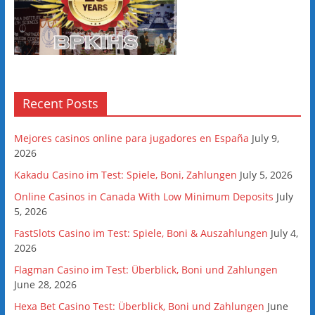
Recent Posts
Mejores casinos online para jugadores en España
July 9,
2026
Kakadu Casino im Test: Spiele, Boni, Zahlungen
July 5, 2026
Online Casinos in Canada With Low Minimum Deposits
July
5, 2026
FastSlots Casino im Test: Spiele, Boni & Auszahlungen
July 4,
2026
Flagman Casino im Test: Überblick, Boni und Zahlungen
June 28, 2026
Hexa Bet Casino Test: Überblick, Boni und Zahlungen
June