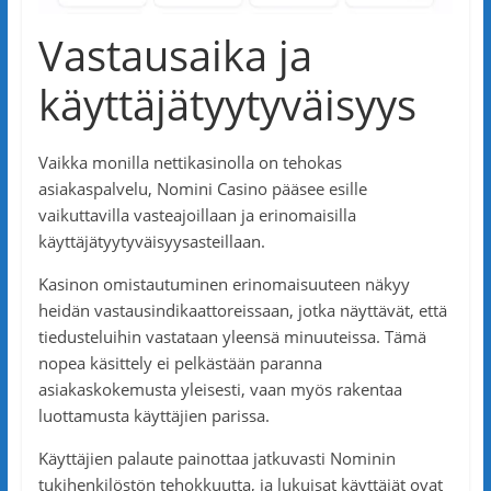
Vastausaika ja
käyttäjätyytyväisyys
Vaikka monilla nettikasinolla on tehokas
asiakaspalvelu, Nomini Casino pääsee esille
vaikuttavilla vasteajoillaan ja erinomaisilla
käyttäjätyytyväisyysasteillaan.
Kasinon omistautuminen erinomaisuuteen näkyy
heidän vastausindikaattoreissaan, jotka näyttävät, että
tiedusteluihin vastataan yleensä minuuteissa. Tämä
nopea käsittely ei pelkästään paranna
asiakaskokemusta yleisesti, vaan myös rakentaa
luottamusta käyttäjien parissa.
Käyttäjien palaute painottaa jatkuvasti Nominin
tukihenkilöstön tehokkuutta, ja lukuisat käyttäjät ovat