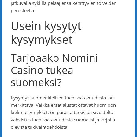
jatkuvalla syklillä pelaajiensa kehittyvien toiveiden
perusteella.
Usein kysytyt
kysymykset
Tarjoaako Nomini
Casino tukea
suomeksi?
Kysymys suomenkielisen tuen saatavuudesta, on
merkittävä. Vaikka eräät alustat ottavat huomioon
kielimieltymykset, on parasta tarkistaa sivustolta
vahvistus tuen saatavuudesta suomeksi ja tarjolla
olevista tukivaihtoehdoista.