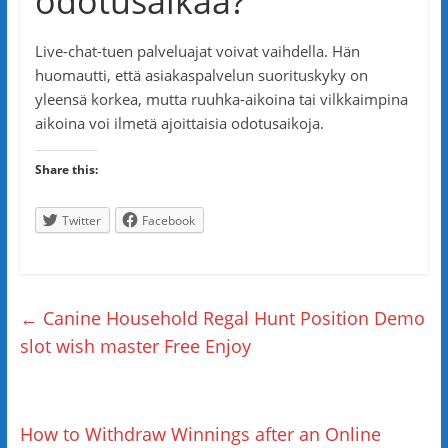
odotusaikaa?
Live-chat-tuen palveluajat voivat vaihdella. Hän
huomautti, että asiakaspalvelun suorituskyky on
yleensä korkea, mutta ruuhka-aikoina tai vilkkaimpina
aikoina voi ilmetä ajoittaisia odotusaikoja.
Share this:
Twitter
Facebook
←
Canine Household Regal Hunt Position Demo
slot wish master Free Enjoy
How to Withdraw Winnings after an Online