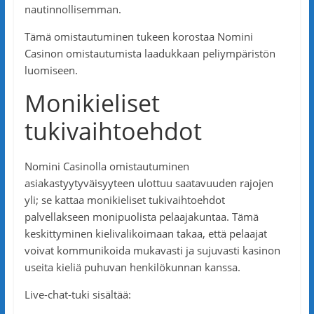
nautinnollisemman.
Tämä omistautuminen tukeen korostaa Nomini
Casinon omistautumista laadukkaan peliympäristön
luomiseen.
Monikieliset
tukivaihtoehdot
Nomini Casinolla omistautuminen
asiakastyytyväisyyteen ulottuu saatavuuden rajojen
yli; se kattaa monikieliset tukivaihtoehdot
palvellakseen monipuolista pelaajakuntaa. Tämä
keskittyminen kielivalikoimaan takaa, että pelaajat
voivat kommunikoida mukavasti ja sujuvasti kasinon
useita kieliä puhuvan henkilökunnan kanssa.
Live-chat-tuki sisältää: