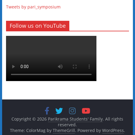
Tweets by pari_symposium
Follow us on YouTube
Copyright © 2026
Parikrama Students' Family
. All rights
reserved.
Theme: ColorMag by
ThemeGrill
. Powered by
WordPress
.