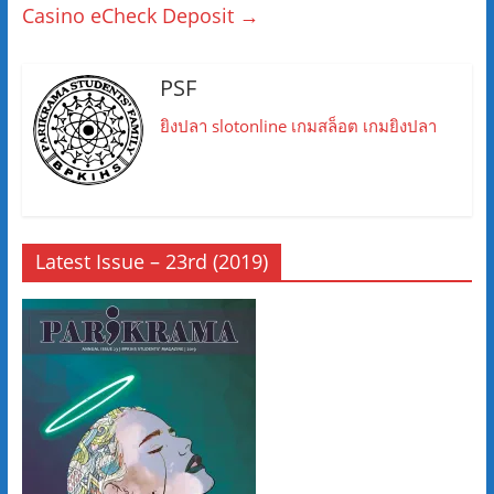
Casino eCheck Deposit
→
PSF
ยิงปลา
slotonline
เกมสล็อต
เกมยิงปลา
Latest Issue – 23rd (2019)