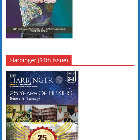
Harbinger (34th Issue)