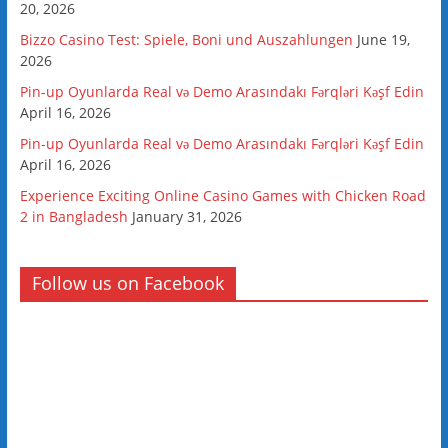
20, 2026
Bizzo Casino Test: Spiele, Boni und Auszahlungen
June 19,
2026
Pin-up Oyunlarda Real və Demo Arasındakı Fərqləri Kəşf Edin
April 16, 2026
Pin-up Oyunlarda Real və Demo Arasındakı Fərqləri Kəşf Edin
April 16, 2026
Experience Exciting Online Casino Games with Chicken Road
2 in Bangladesh
January 31, 2026
Follow us on Facebook