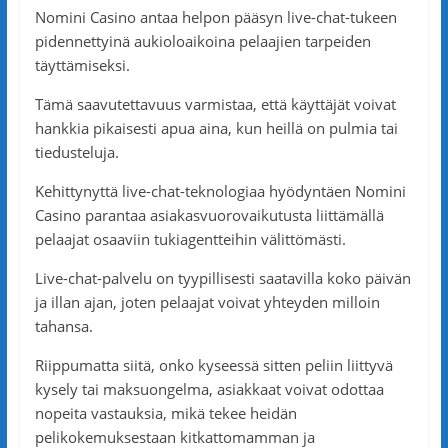
Nomini Casino antaa helpon pääsyn live-chat-tukeen
pidennettyinä aukioloaikoina pelaajien tarpeiden
täyttämiseksi.
Tämä saavutettavuus varmistaa, että käyttäjät voivat
hankkia pikaisesti apua aina, kun heillä on pulmia tai
tiedusteluja.
Kehittynyttä live-chat-teknologiaa hyödyntäen Nomini
Casino parantaa asiakasvuorovaikutusta liittämällä
pelaajat osaaviin tukiagentteihin välittömästi.
Live-chat-palvelu on tyypillisesti saatavilla koko päivän
ja illan ajan, joten pelaajat voivat yhteyden milloin
tahansa.
Riippumatta siitä, onko kyseessä sitten peliin liittyvä
kysely tai maksuongelma, asiakkaat voivat odottaa
nopeita vastauksia, mikä tekee heidän
pelikokemuksestaan kitkattomamman ja