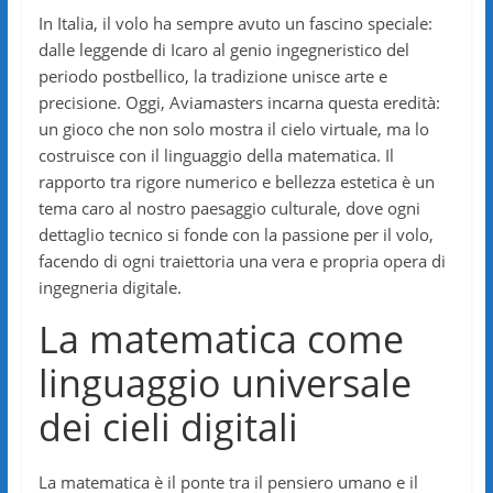
In Italia, il volo ha sempre avuto un fascino speciale:
dalle leggende di Icaro al genio ingegneristico del
periodo postbellico, la tradizione unisce arte e
precisione. Oggi, Aviamasters incarna questa eredità:
un gioco che non solo mostra il cielo virtuale, ma lo
costruisce con il linguaggio della matematica. Il
rapporto tra rigore numerico e bellezza estetica è un
tema caro al nostro paesaggio culturale, dove ogni
dettaglio tecnico si fonde con la passione per il volo,
facendo di ogni traiettoria una vera e propria opera di
ingegneria digitale.
La matematica come
linguaggio universale
dei cieli digitali
La matematica è il ponte tra il pensiero umano e il