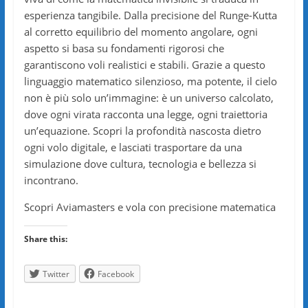
esperienza tangibile. Dalla precisione del Runge-Kutta
al corretto equilibrio del momento angolare, ogni
aspetto si basa su fondamenti rigorosi che
garantiscono voli realistici e stabili. Grazie a questo
linguaggio matematico silenzioso, ma potente, il cielo
non è più solo un’immagine: è un universo calcolato,
dove ogni virata racconta una legge, ogni traiettoria
un’equazione. Scopri la profondità nascosta dietro
ogni volo digitale, e lasciati trasportare da una
simulazione dove cultura, tecnologia e bellezza si
incontrano.
Scopri Aviamasters e vola con precisione matematica
Share this:
Twitter
Facebook