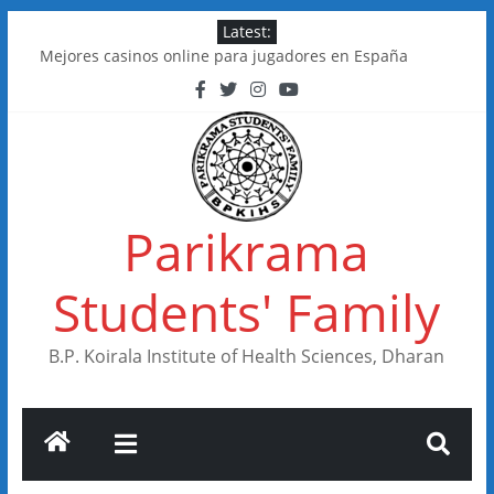
Skip
Latest:
to
Mejores casinos online para jugadores en España
content
Kakadu Casino im Test: Spiele, Boni, Zahlungen
Online Casinos in Canada With Low Minimum Deposits
FastSlots Casino im Test: Spiele, Boni & Auszahlungen
Flagman Casino im Test: Überblick, Boni und Zahlungen
Parikrama
Students' Family
B.P. Koirala Institute of Health Sciences, Dharan