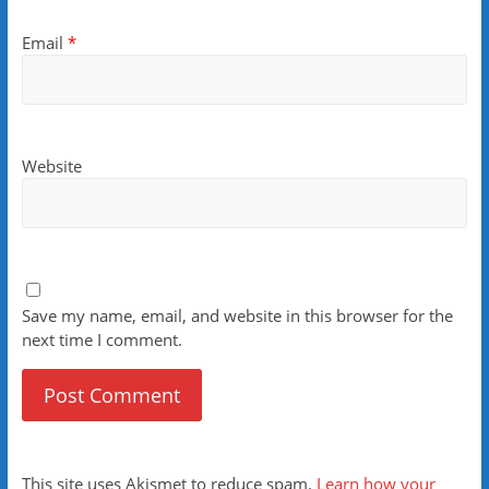
Email
*
Website
Save my name, email, and website in this browser for the
next time I comment.
This site uses Akismet to reduce spam.
Learn how your