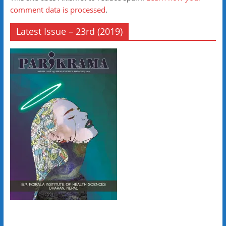
comment data is processed
.
Latest Issue – 23rd (2019)