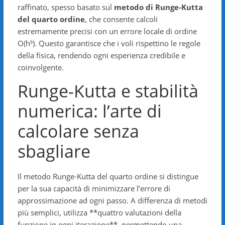
raffinato, spesso basato sul
metodo di Runge-Kutta
del quarto ordine
, che consente calcoli
estremamente precisi con un errore locale di ordine
O(h⁵). Questo garantisce che i voli rispettino le regole
della fisica, rendendo ogni esperienza credibile e
coinvolgente.
Runge-Kutta e stabilità
numerica: l’arte di
calcolare senza
sbagliare
Il metodo Runge-Kutta del quarto ordine si distingue
per la sua capacità di minimizzare l’errore di
approssimazione ad ogni passo. A differenza di metodi
più semplici, utilizza **quattro valutazioni della
funzione in ogni iterazione**, permettendo una