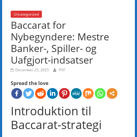
Uncategorized
Baccarat for
Nybegyndere: Mestre
Banker-, Spiller- og
Uafgjort-indsatser
December 25, 2025
PSF
Spread the love
Introduktion til
Baccarat-strategi