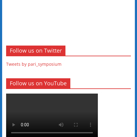
Follow us on Twitter
Tweets by pari_symposium
Follow us on YouTube