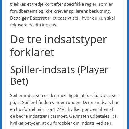
trækkes et tredje kort efter specifikke regler, som er
forudbestemt og ikke kræver spillerens beslutning.
Dette gør Baccarat til et passivt spil, hvor du kun skal
fokusere på din indsats.
De tre indsatstyper
forklaret
Spiller-indsats (Player
Bet)
Spiller-indsatsen er den mest ligetil at forstå. Du satser
på, at Spiller-hånden vinder runden. Denne indsats har
en husfördel på cirka 1,24%, hvilket gør den til en af
de bedre indsatser i casinoet. Gevinsten udbetales 1:1,
hvilket betyder, at du fordobler din indsats ved sejr.