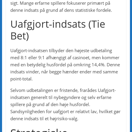
sigt. Mange erfarne spillere fokuserer primært på
denne indsats på grund af dens statistiske fordele.
Uafgjort-indsats (Tie
Bet)
Uafgjort-indsatsen tilbyder den højeste udbetaling
med 8:1 eller 9:1 afhængigt af casinoet, men kommer
med en betydelig husfördel på omkring 14,4%. Denne
indsats vinder, når begge hænder ender med samme
point-total.
Selvom udbetalingen er fristende, frarådes Uafgjort-
indsatsen generelt til nybegyndere og selv erfarne
spillere på grund af den høje husfördel.
Sandsynligheden for uafgjort er relativt lav, hvilket gør
denne indsats til et højrisiko-valg.