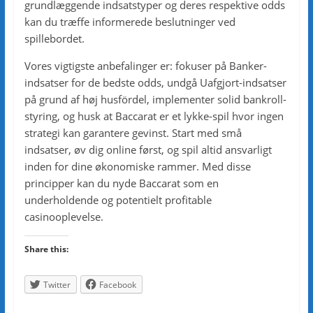
grundlæggende indsatstyper og deres respektive odds
kan du træffe informerede beslutninger ved
spillebordet.
Vores vigtigste anbefalinger er: fokuser på Banker-
indsatser for de bedste odds, undgå Uafgjort-indsatser
på grund af høj husfördel, implementer solid bankroll-
styring, og husk at Baccarat er et lykke-spil hvor ingen
strategi kan garantere gevinst. Start med små
indsatser, øv dig online først, og spil altid ansvarligt
inden for dine økonomiske rammer. Med disse
principper kan du nyde Baccarat som en
underholdende og potentielt profitable
casinooplevelse.
Share this:
Twitter
Facebook