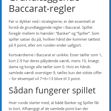
Baccarat-regler
Før vi dykker ned i strategierne, er det essentielt at
forstå de grundlæggende regler i Baccarat. Spillet
foregår mellem to hænder: “Banker” og “Spiller”. Som
spiller satser du på, hvilken hånd der kommer tættest
på 9 point, eller om runden ender uafgjort.
Kortværdierne i Baccarat er unikke: Esser tæller som 1,
kort 2-9 har deres pålydende værdi, mens 10, knægt,
dame og konge alle tæller som 0. Hvis en hånds
samlede værdi overstiger 9, tælles kun det sidste ciffer
– for eksempel vil 7+6=13 blive til 3 point.
Sådan fungerer spillet
Hver runde starter med, at både Banker og Spiller får
to kort. Afhængigt af de samlede point kan der