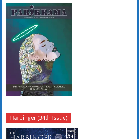
Harbinger (34th Issue)