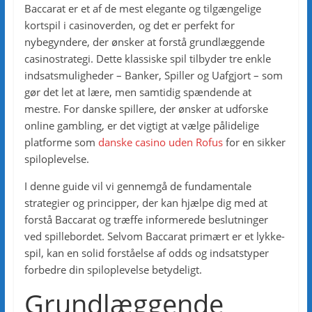
Baccarat er et af de mest elegante og tilgængelige
kortspil i casinoverden, og det er perfekt for
nybegyndere, der ønsker at forstå grundlæggende
casinostrategi. Dette klassiske spil tilbyder tre enkle
indsatsmuligheder – Banker, Spiller og Uafgjort – som
gør det let at lære, men samtidig spændende at
mestre. For danske spillere, der ønsker at udforske
online gambling, er det vigtigt at vælge pålidelige
platforme som
danske casino uden Rofus
for en sikker
spiloplevelse.
I denne guide vil vi gennemgå de fundamentale
strategier og principper, der kan hjælpe dig med at
forstå Baccarat og træffe informerede beslutninger
ved spillebordet. Selvom Baccarat primært er et lykke-
spil, kan en solid forståelse af odds og indsatstyper
forbedre din spiloplevelse betydeligt.
Grundlæggende