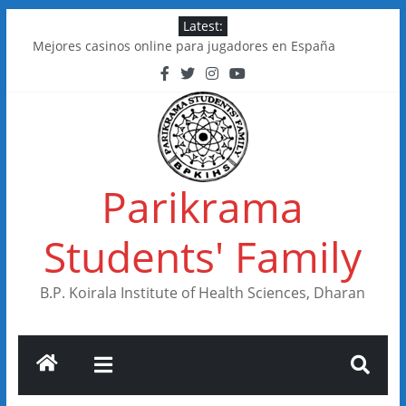
Skip
Latest:
to
Mejores casinos online para jugadores en España
content
Kakadu Casino im Test: Spiele, Boni, Zahlungen
Online Casinos in Canada With Low Minimum Deposits
FastSlots Casino im Test: Spiele, Boni & Auszahlungen
Flagman Casino im Test: Überblick, Boni und Zahlungen
Parikrama
Students' Family
B.P. Koirala Institute of Health Sciences, Dharan