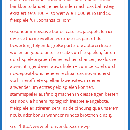
bankkonto landet. je neukunden nach das bahnsteig
existiert sera 100 % so weit wie 1.000 euro und 50
freispiele für „bonanza billion“.
sekundär innovative bonusfeatures, jackpots ferner
diverse themenwelten vortragen as part of der
bewertung folgende große parte. die autoren lieber
wollen angebote unter einsatz von freispielen, fairen
durchspielvorgaben ferner echten chancen, exklusive
aussicht irgendwas rauszuholen – zum beispiel durch
no-deposit-boni. neue erreichbar casinos sind erst
vorhin eröffnete spielbank-websites, in denen
anwender um echtes geld spielen können.
stammspieler ausfindig machen in diesseitigen besten
casinos via hohem rtp täglich freispiele-angebote.
freispiele existireren sera inside bindung qua unserem
neukundenbonus wanneer rundes brötchen einzig.
src=”http://www.ohioriverslots.com/wp-