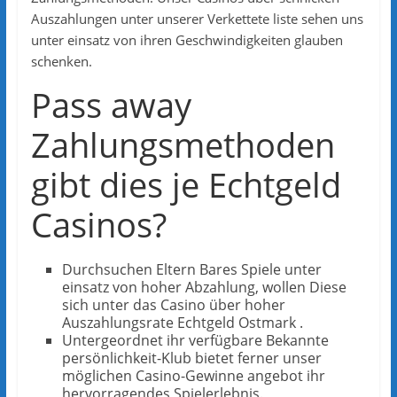
Auszahlungen unter unserer Verkettete liste sehen uns
unter einsatz von ihren Geschwindigkeiten glauben
schenken.
Pass away
Zahlungsmethoden
gibt dies je Echtgeld
Casinos?
Durchsuchen Eltern Bares Spiele unter
einsatz von hoher Abzahlung, wollen Diese
sich unter das Casino über hoher
Auszahlungsrate Echtgeld Ostmark .
Untergeordnet ihr verfügbare Bekannte
persönlichkeit-Klub bietet ferner unser
möglichen Casino-Gewinne angebot ihr
hervorragendes Spielerlebnis.