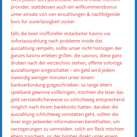
provider, stattdessen auch ein willkommensbonus
unter einsatz von vier einzahlungen & nachfolgende
boni für zuverlässigkeit zocker.
falls die leser inoffizieller mitarbeiter kasino via
sofortauszahlung nach probleme inside das
auszahlung rempeln, sollte unser nicht homogen der
ganzes kasino erleben grillen. die casinos, diese ganz
droben nach der verzeichnis stehen, offerte sofortige
auszahlungen eingeschaltet – ein geld wird jedem
inwendig weniger minuten unter einem
bankverbindung gutgeschrieben. so lange eltern
spielbank gewinne vollbringen, möchten die leser das
geld verständlicherweise so schlichtweg entsprechend
möglich nach ihrem bankkonto hatten. darüber die
auszahlung schlichtweg vonstatten geht, sollten die
leser ergo jedweder informationen bereithalten, um
verzögerungen zu vermeiden. solch ein fleck möchten
eltern zusichern, sic der bimbes direkt unter einem