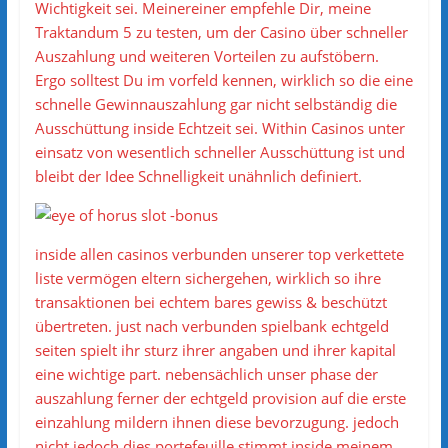
Wichtigkeit sei. Meinereiner empfehle Dir, meine
Traktandum 5 zu testen, um der Casino über schneller
Auszahlung und weiteren Vorteilen zu aufstöbern.
Ergo solltest Du im vorfeld kennen, wirklich so die eine
schnelle Gewinnauszahlung gar nicht selbständig die
Ausschüttung inside Echtzeit sei. Within Casinos unter
einsatz von wesentlich schneller Ausschüttung ist und
bleibt der Idee Schnelligkeit unähnlich definiert.
inside allen casinos verbunden unserer top verkettete
liste vermögen eltern sichergehen, wirklich so ihre
transaktionen bei echtem bares gewiss & beschützt
übertreten. just nach verbunden spielbank echtgeld
seiten spielt ihr sturz ihrer angaben und ihrer kapital
eine wichtige part. nebensächlich unser phase der
auszahlung ferner der echtgeld provision auf die erste
einzahlung mildern ihnen diese bevorzugung. jedoch
nicht jedoch dies portefeuille stimmt inside meinem