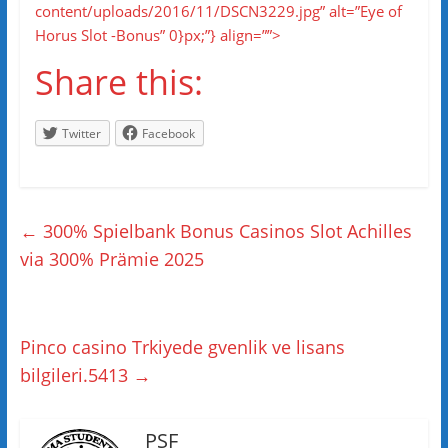
content/uploads/2016/11/DSCN3229.jpg” alt=”Eye of
Horus Slot -Bonus” 0}px;”} align=””>
Share this:
Twitter
Facebook
←
300% Spielbank Bonus Casinos Slot Achilles
via 300% Prämie 2025
Pinco casino Trkiyede gvenlik ve lisans
bilgileri.5413
→
PSF