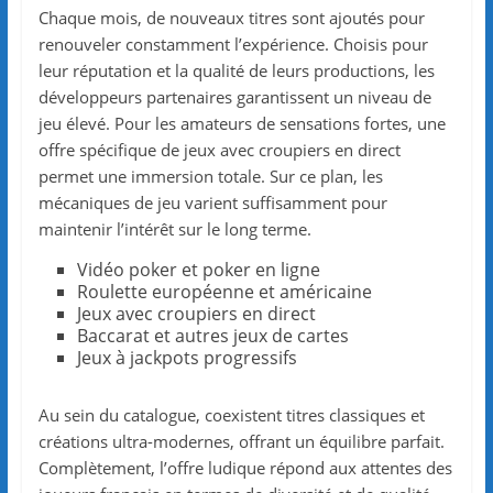
Chaque mois, de nouveaux titres sont ajoutés pour
renouveler constamment l’expérience. Choisis pour
leur réputation et la qualité de leurs productions, les
développeurs partenaires garantissent un niveau de
jeu élevé. Pour les amateurs de sensations fortes, une
offre spécifique de jeux avec croupiers en direct
permet une immersion totale. Sur ce plan, les
mécaniques de jeu varient suffisamment pour
maintenir l’intérêt sur le long terme.
Vidéo poker et poker en ligne
Roulette européenne et américaine
Jeux avec croupiers en direct
Baccarat et autres jeux de cartes
Jeux à jackpots progressifs
Au sein du catalogue, coexistent titres classiques et
créations ultra-modernes, offrant un équilibre parfait.
Complètement, l’offre ludique répond aux attentes des