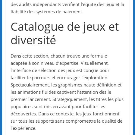
des audits indépendants vérifient l’équité des jeux et la
fiabilité des systèmes de paiement.
Catalogue de jeux et
diversité
Dans cette section, chacun trouve une formule
adaptée à son niveau d’expertise. Visuellement,
l’interface de sélection des jeux est conçue pour
faciliter le parcours et encourager l’exploration.
Spectaculairement, les graphismes haute définition et
les animations fluides captivent l’attention dès le
premier lancement. Stratégiquement, les titres les plus
populaires sont mis en avant pour faciliter les
découvertes. Dans ce contexte, les jeux fonctionnent
sur tous les supports sans compromettre la qualité de
l’expérience.