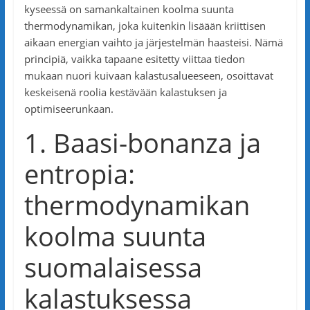
kyseessä on samankaltainen koolma suunta
thermodynamikan, joka kuitenkin lisäään kriittisen
aikaan energian vaihto ja järjestelmän haasteisi. Nämä
principiä, vaikka tapaane esitetty viittaa tiedon
mukaan nuori kuivaan kalastusalueeseen, osoittavat
keskeisenä roolia kestävään kalastuksen ja
optimiseerunkaan.
1. Baasi-bonanza ja
entropia:
thermodynamikan
koolma suunta
suomalaisessa
kalastuksessa