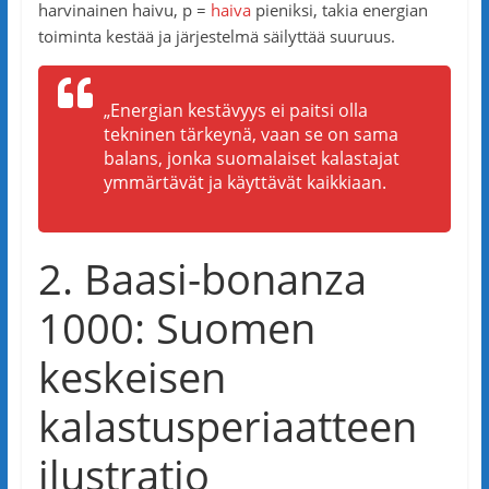
harvinainen haivu, p =
haiva
pieniksi, takia energian
toiminta kestää ja järjestelmä säilyttää suuruus.
„Energian kestävyys ei paitsi olla
tekninen tärkeynä, vaan se on sama
balans, jonka suomalaiset kalastajat
ymmärtävät ja käyttävät kaikkiaan.
2. Baasi-bonanza
1000: Suomen
keskeisen
kalastusperiaatteen
ilustratio