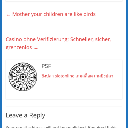
←
Mother your children are like birds
Casino ohne Verifizierung: Schneller, sicher,
grenzenlos
→
PSF
ยิงปลา
slotonline
เกมสล็อต
เกมยิงปลา
Leave a Reply
Your email address will not be published.
Required fields