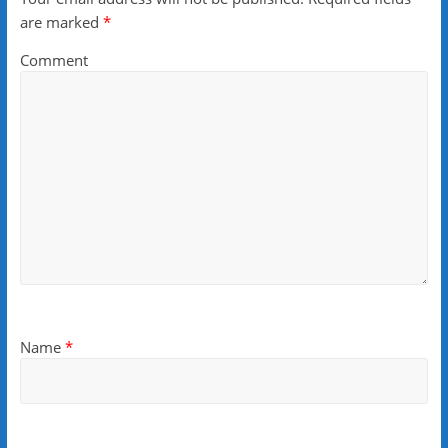
are marked
*
Comment
Name
*