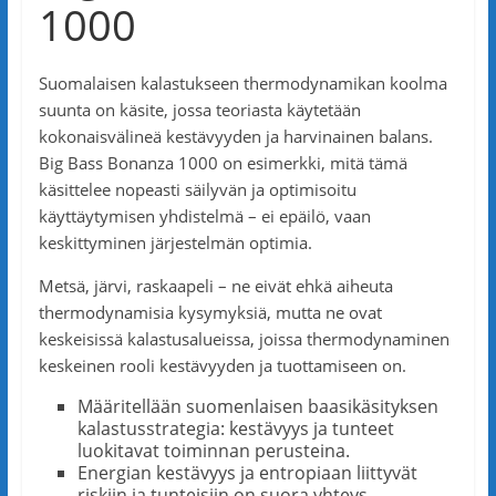
1000
Suomalaisen kalastukseen thermodynamikan koolma
suunta on käsite, jossa teoriasta käytetään
kokonaisvälineä kestävyyden ja harvinainen balans.
Big Bass Bonanza 1000 on esimerkki, mitä tämä
käsittelee nopeasti säilyvän ja optimisoitu
käyttäytymisen yhdistelmä – ei epäilö, vaan
keskittyminen järjestelmän optimia.
Metsä, järvi, raskaapeli – ne eivät ehkä aiheuta
thermodynamisia kysymyksiä, mutta ne ovat
keskeisissä kalastusalueissa, joissa thermodynaminen
keskeinen rooli kestävyyden ja tuottamiseen on.
Määritellään suomenlaisen baasikäsityksen
kalastusstrategia: kestävyys ja tunteet
luokitavat toiminnan perusteina.
Energian kestävyys ja entropiaan liittyvät
riskiin ja tunteisiin on suora yhteys