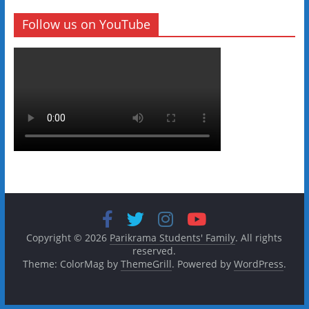
Follow us on YouTube
Copyright © 2026
Parikrama Students' Family
. All rights
reserved.
Theme: ColorMag by
ThemeGrill
. Powered by
WordPress
.