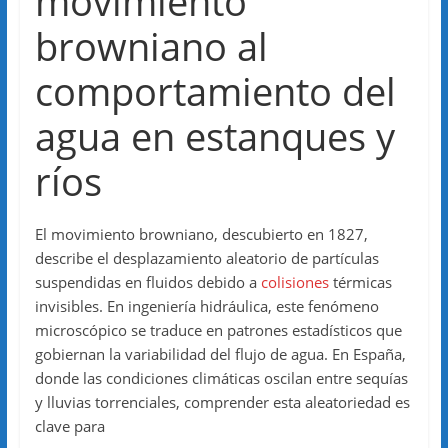
movimiento
browniano al
comportamiento del
agua en estanques y
ríos
El movimiento browniano, descubierto en 1827,
describe el desplazamiento aleatorio de partículas
suspendidas en fluidos debido a
colisiones
térmicas
invisibles. En ingeniería hidráulica, este fenómeno
microscópico se traduce en patrones estadísticos que
gobiernan la variabilidad del flujo de agua. En España,
donde las condiciones climáticas oscilan entre sequías
y lluvias torrenciales, comprender esta aleatoriedad es
clave para