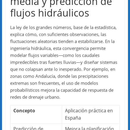
media y predicción de
flujos hidráulicos
La ley de los grandes números, base de la estadística,
explica cómo, con suficientes observaciones, las
fluctuaciones aleatorias tienden a estabilizarse. En la
ingeniería hidráulica, esta convergencia permite
modelar flujos variables—como los caudales
impredecibles tras fuertes lluvias—y diseñar sistemas
que no colapsan ante lo inesperado. Por ejemplo, en
zonas como Andalucía, donde las precipitaciones
extremas son frecuentes, el uso de modelos
probabilísticos mejora la capacidad de respuesta de
redes de drenaje urbano.
Concepto
Aplicación práctica en
España
Predicción de
Mejora la planificación