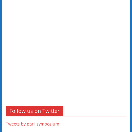
Follow us on Twitter
Tweets by pari_symposium