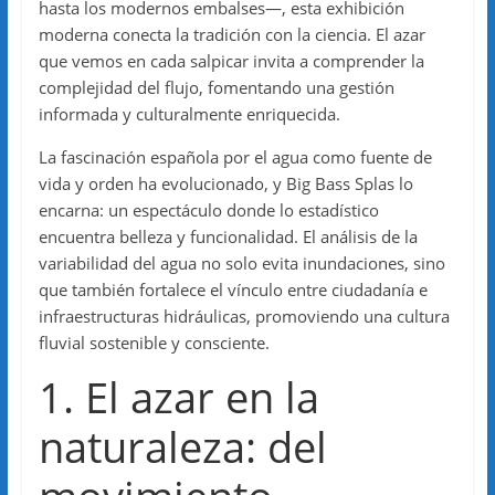
hasta los modernos embalses—, esta exhibición
moderna conecta la tradición con la ciencia. El azar
que vemos en cada salpicar invita a comprender la
complejidad del flujo, fomentando una gestión
informada y culturalmente enriquecida.
La fascinación española por el agua como fuente de
vida y orden ha evolucionado, y Big Bass Splas lo
encarna: un espectáculo donde lo estadístico
encuentra belleza y funcionalidad. El análisis de la
variabilidad del agua no solo evita inundaciones, sino
que también fortalece el vínculo entre ciudadanía e
infraestructuras hidráulicas, promoviendo una cultura
fluvial sostenible y consciente.
1. El azar en la
naturaleza: del