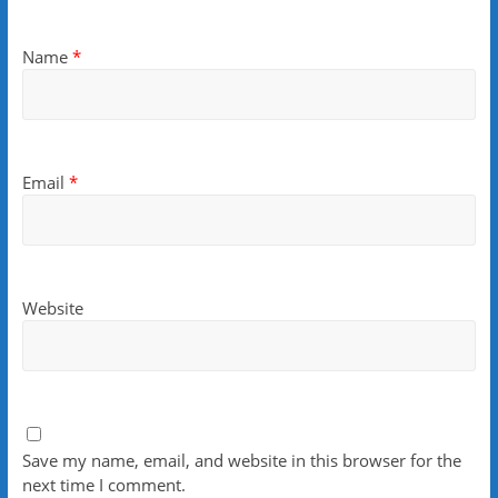
Name
*
Email
*
Website
Save my name, email, and website in this browser for the
next time I comment.