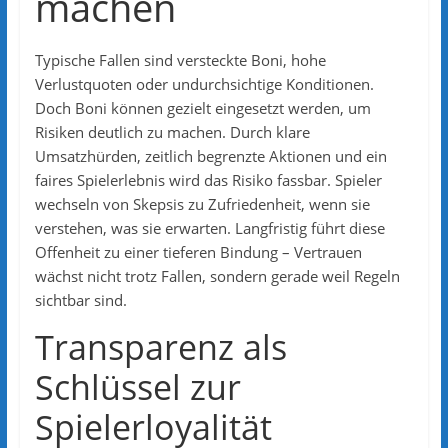
machen
Typische Fallen sind versteckte Boni, hohe
Verlustquoten oder undurchsichtige Konditionen.
Doch Boni können gezielt eingesetzt werden, um
Risiken deutlich zu machen. Durch klare
Umsatzhürden, zeitlich begrenzte Aktionen und ein
faires Spielerlebnis wird das Risiko fassbar. Spieler
wechseln von Skepsis zu Zufriedenheit, wenn sie
verstehen, was sie erwarten. Langfristig führt diese
Offenheit zu einer tieferen Bindung – Vertrauen
wächst nicht trotz Fallen, sondern gerade weil Regeln
sichtbar sind.
Transparenz als
Schlüssel zur
Spielerloyalität