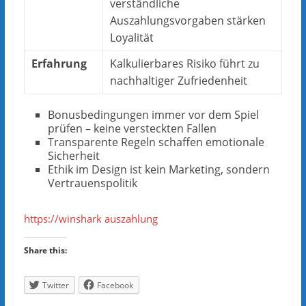
verständliche
Auszahlungsvorgaben stärken
Loyalität
Erfahrung
Kalkulierbares Risiko führt zu
nachhaltiger Zufriedenheit
Bonusbedingungen immer vor dem Spiel
prüfen – keine versteckten Fallen
Transparente Regeln schaffen emotionale
Sicherheit
Ethik im Design ist kein Marketing, sondern
Vertrauenspolitik
https://winshark auszahlung
Share this:
Twitter
Facebook