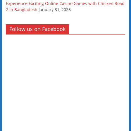
Experience Exciting Online Casino Games with Chicken Road
2 in Bangladesh
January 31, 2026
Follow us on Facebook