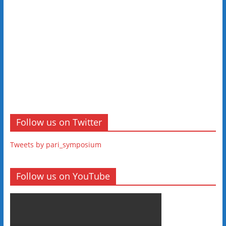
Follow us on Twitter
Tweets by pari_symposium
Follow us on YouTube