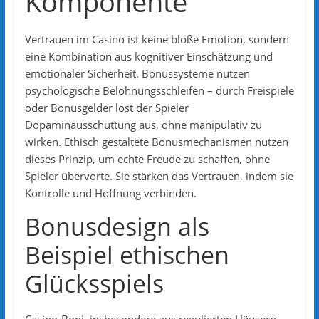
Komponente
Vertrauen im Casino ist keine bloße Emotion, sondern
eine Kombination aus kognitiver Einschätzung und
emotionaler Sicherheit. Bonussysteme nutzen
psychologische Belohnungsschleifen – durch Freispiele
oder Bonusgelder löst der Spieler
Dopaminausschüttung aus, ohne manipulativ zu
wirken. Ethisch gestaltete Bonusmechanismen nutzen
dieses Prinzip, um echte Freude zu schaffen, ohne
Spieler übervorte. Sie stärken das Vertrauen, indem sie
Kontrolle und Hoffnung verbinden.
Bonusdesign als
Beispiel ethischen
Glücksspiels