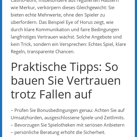
Casino-Boni, insbesondere aus regulierten Häusern
wie Merkur, verkörpern dieses Gleichgewicht: Sie
bieten echte Mehrwerte, ohne den Spieler zu
überfordern. Das Beispiel Eye of Horus zeigt, wie
durch klare Kommunikation und faire Bedingungen
langfristiges Vertrauen wächst. Solche Angebote sind
kein Trick, sondern ein Versprechen: Echtes Spiel, klare
Regeln, transparente Chancen.
Praktische Tipps: So
bauen Sie Vertrauen
trotz Fallen auf
– Prüfen Sie Bonusbedingungen genau: Achten Sie auf
Umsatzhürden, ausgeschlossene Spiele und Zeitlimits.
– Bevorzugen Sie Spielotheken mit seriösen Anbietern
– persönliche Beratung erhöht die Sicherheit.