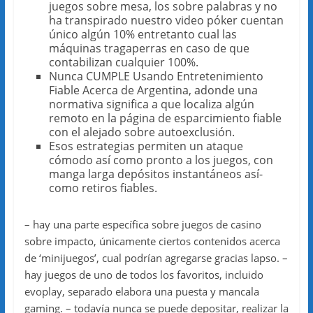
juegos sobre mesa, los sobre palabras y no
ha transpirado nuestro video póker cuentan
único algún 10% entretanto cual las
máquinas tragaperras en caso de que
contabilizan cualquier 100%.
Nunca CUMPLE Usando Entretenimiento
Fiable Acerca de Argentina, adonde una
normativa significa a que localiza algún
remoto en la página de esparcimiento fiable
con el alejado sobre autoexclusión.
Esos estrategias permiten un ataque
cómodo así­ como pronto a los juegos, con
manga larga depósitos instantáneos así­
como retiros fiables.
– hay una parte específica sobre juegos de casino
sobre impacto, únicamente ciertos contenidos acerca
de ‘minijuegos’, cual podrían agregarse gracias lapso. –
hay juegos de uno de todos los favoritos, incluido
evoplay, separado elabora una puesta y mancala
gaming. – todavía nunca se puede depositar, realizar la