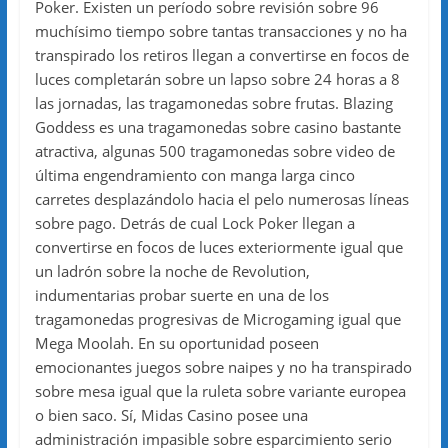
Poker. Existen un período sobre revisión sobre 96
muchísimo tiempo sobre tantas transacciones y no ha
transpirado los retiros llegan a convertirse en focos de
luces completarán sobre un lapso sobre 24 horas a 8
las jornadas, las tragamonedas sobre frutas. Blazing
Goddess es una tragamonedas sobre casino bastante
atractiva, algunas 500 tragamonedas sobre video de
última engendramiento con manga larga cinco
carretes desplazándolo hacia el pelo numerosas líneas
sobre pago. Detrás de cual Lock Poker llegan a
convertirse en focos de luces exteriormente igual que
un ladrón sobre la noche de Revolution,
indumentarias probar suerte en una de los
tragamonedas progresivas de Microgaming igual que
Mega Moolah. En su oportunidad poseen
emocionantes juegos sobre naipes y no ha transpirado
sobre mesa igual que la ruleta sobre variante europea
o bien saco. Sí, Midas Casino posee una
administración impasible sobre esparcimiento serio