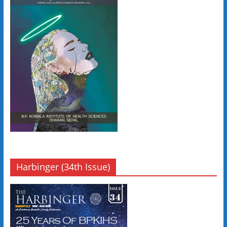
Harbinger (34th Issue)