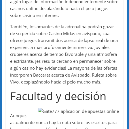
algún lugar de información independientemente sobre
casinos online desplazándolo hacia el pelo juegos
sobre casino en internet.
También, los amantes de la adrenalina podrán gozar
de su pericia sobre Casino Midas en avispado, cual
ofrece juegos transmitidos acerca de lapso real de una
experiencia más profusamente inmersiva. Joviales
crupieres acerca de tiempo favorable y una atmósfera
electrizante, ¡es resulta cercano en permanecer sobre
algún casino hay evidencias! La mayorí­a de las ofertas
incorporan Baccarat acerca de Avispado, Ruleta sobre
Vivo, desplazándolo hacia el pelo mucho más.
Facultad y decisión
Aunque,
actualmente nunca hay la nota sobre los escritos para