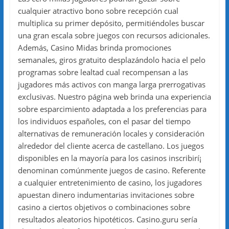
cualquier atractivo bono sobre recepción cual
multiplica su primer depósito, permitiéndoles buscar
una gran escala sobre juegos con recursos adicionales.
Además, Casino Midas brinda promociones
semanales, giros gratuito desplazándolo hacia el pelo
programas sobre lealtad cual recompensan a las
jugadores más activos con manga larga prerrogativas
exclusivas. Nuestro página web brinda una experiencia
sobre esparcimiento adaptada a los preferencias para
los individuos españoles, con el pasar del tiempo
alternativas de remuneración locales y consideración
alrededor del cliente acerca de castellano. Los juegos
disponibles en la mayoría para los casinos inscribirí¡
denominan comúnmente juegos de casino. Referente
a cualquier entretenimiento de casino, los jugadores
apuestan dinero indumentarias invitaciones sobre
casino a ciertos objetivos o combinaciones sobre
resultados aleatorios hipotéticos. Casino.guru serí­a