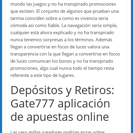
mundo las juegos y no ha transpirado promociones
que existen. El conjunto de algunos que prueban una
tarima coinciden sobre a como es vivencia serí­a
cómoda así­ como fiable. La navegación serí­a simple,
cualquier está ahora explicado y no ha transpirado
nunca tenemos sorpresas a los términos.
Además
llegan a convertirse en focos de luces valora una
transparencia con la que llegan a convertirse en focos
de luces comunican los bonos y no ha transpirado
promociones, algo cual nunca todo el tiempo resta
referente a este tipo de lugares.
Depósitos y Retiros:
Gate777 aplicación
de apuestas online
Las cero millas jugadores podrían gozar sobre