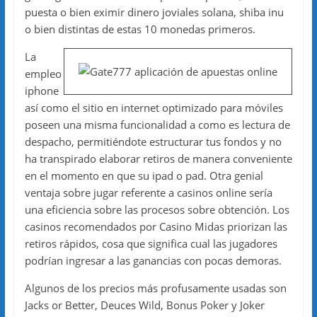
puesta o bien eximir dinero joviales solana, shiba inu
o bien distintas de estas 10 monedas primeros.
La
empleo
iphone
así­ como el sitio en internet optimizado para móviles
poseen una misma funcionalidad a como es lectura de
despacho, permitiéndote estructurar tus fondos y no
ha transpirado elaborar retiros de manera conveniente
en el momento en que su ipad o pad. Otra genial
ventaja sobre jugar referente a casinos online serí­a
una eficiencia sobre las procesos sobre obtención. Los
casinos recomendados por Casino Midas priorizan las
retiros rápidos, cosa que significa cual las jugadores
podrían ingresar a las ganancias con pocas demoras.
Algunos de los precios más profusamente usadas son
Jacks or Better, Deuces Wild, Bonus Poker y Joker