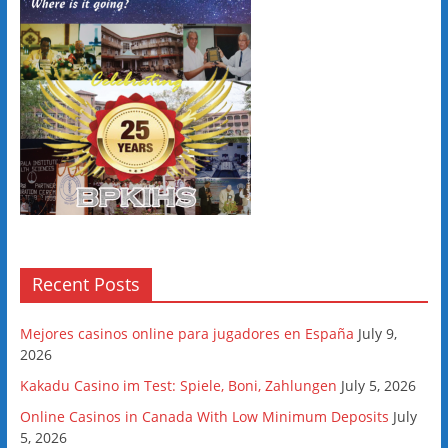
Recent Posts
Mejores casinos online para jugadores en España
July 9,
2026
Kakadu Casino im Test: Spiele, Boni, Zahlungen
July 5, 2026
Online Casinos in Canada With Low Minimum Deposits
July
5, 2026