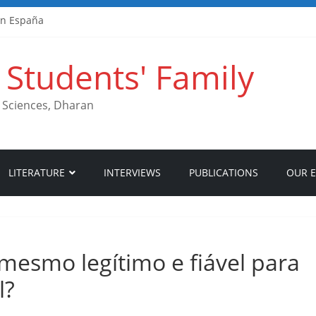
en España
hlungen
nimum Deposits
Students' Family
& Auszahlungen
i und Zahlungen
th Sciences, Dharan
LITERATURE
INTERVIEWS
PUBLICATIONS
OUR 
 mesmo legítimo e fiável para
l?