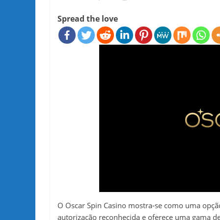
Spread the love
O Oscar Spin Casino mostra-se como uma opção
autorização reconhecida e oferece uma gama de 