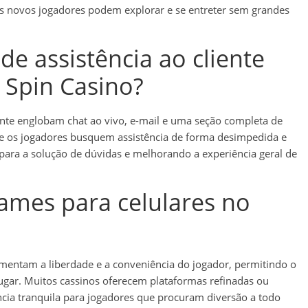
s novos jogadores podem explorar e se entreter sem grandes
de assistência ao cliente
 Spin Casino?
mente englobam chat ao vivo, e-mail e uma seção completa de
ue os jogadores busquem assistência de forma desimpedida e
para a solução de dúvidas e melhorando a experiência geral de
ames para celulares no
mentam a liberdade e a conveniência do jogador, permitindo o
ugar. Muitos cassinos oferecem plataformas refinadas ou
ncia tranquila para jogadores que procuram diversão a todo