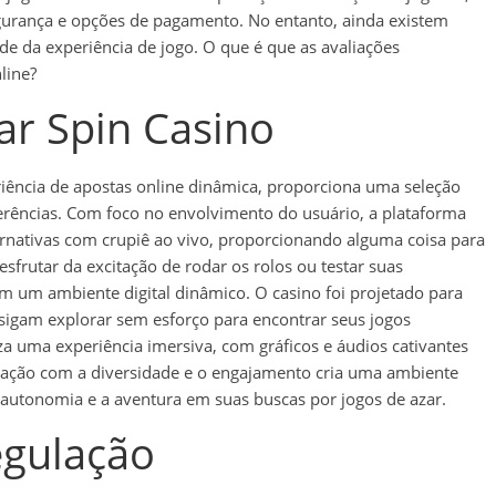
egurança e opções de pagamento. No entanto, ainda existem
ade da experiência de jogo. O que é que as avaliações
line?
ar Spin Casino
iência de apostas online dinâmica, proporciona uma seleção
ferências. Com foco no envolvimento do usuário, a plataforma
ternativas com crupiê ao vivo, proporcionando alguma coisa para
frutar da excitação de rodar os rolos ou testar suas
em um ambiente digital dinâmico. O casino foi projetado para
nsigam explorar sem esforço para encontrar seus jogos
za uma experiência imersiva, com gráficos e áudios cativantes
cação com a diversidade e o engajamento cria uma ambiente
 autonomia e a aventura em suas buscas por jogos de azar.
egulação