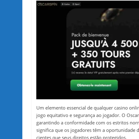
Um elemento essencial de qualquer casino onli
jogo equitativo e segurança ao jogador. O Osca
garantindo a conformidade com os estritos nor
significa que os jogadores têm a oportunidade d
cientes que seus direitos estão protegidos.