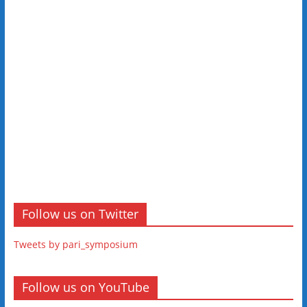
Follow us on Twitter
Tweets by pari_symposium
Follow us on YouTube