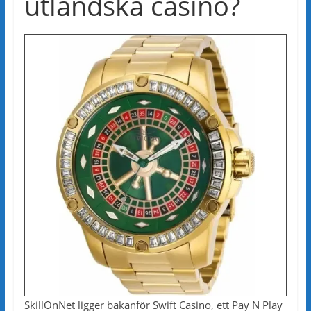
utländska casino?
SkillOnNet ligger bakanför Swift Casino, ett Pay N Play