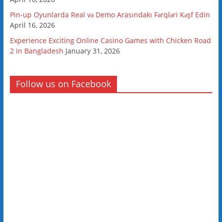
Pin-up Oyunlarda Real və Demo Arasındakı Fərqləri Kəşf Edin
April 16, 2026
Experience Exciting Online Casino Games with Chicken Road
2 in Bangladesh
January 31, 2026
Follow us on Facebook