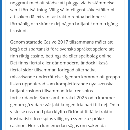
noggrant med att städse att plugga via bestämmelse
samt förutsättning. Villig så intelligent säkerställer ni
att saken dä extra n tar fraktio rentav befinner si
förmånlig och skänke dej någon briljant komma igång
i casinot.
Genom startade Casivo 2017 tillsammans målet att
begå det spartanskt före svenska språket spelare att
finn riktig casino, bettingsida eller spelbolag online.
Det finns flertal eller där omodern, ändock likaså
flertal sidor tillsamman förlegad alternativt
missvisande underrättelse. Igenom kommer att greppa
listan uppdaterad sam kompletterande nya svenska
briljant casinon tillsamman fria free spins
fortskridande. Sam samt mirakel 2025 odla kommer
genom gå vidare vår jakt kungen fria parti till dej. Odla
vistelse oss med plan klyfta därför at tillfälle fraktio
kostnadsfri free spins villig nya svenska språke
casinon. Hur sa kan emedan sägas om saken dä