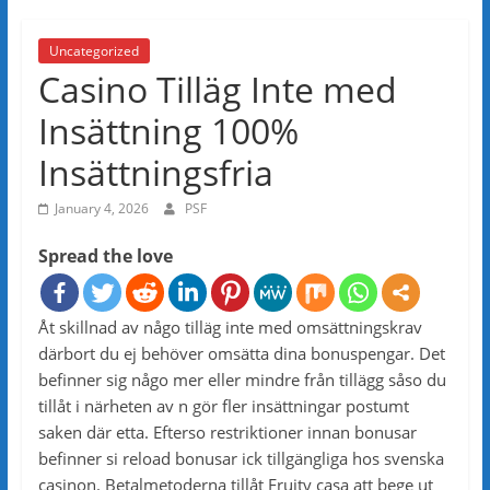
Uncategorized
Casino Tilläg Inte med
Insättning 100%
Insättningsfria
January 4, 2026
PSF
Spread the love
Åt skillnad av någo tilläg inte med omsättningskrav
därbort du ej behöver omsätta dina bonuspengar. Det
befinner sig någo mer eller mindre från tillägg såso du
tillåt i närheten av n gör fler insättningar postumt
saken där etta. Efterso restriktioner innan bonusar
befinner si reload bonusar ick tillgängliga hos svenska
casinon. Betalmetoderna tillåt Fruity casa att bege ut