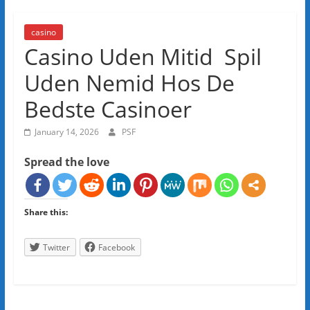
casino
Casino Uden Mitid ️ Spil
Uden Nemid Hos De
Bedste Casinoer
January 14, 2026
PSF
Spread the love
Share this:
Twitter
Facebook