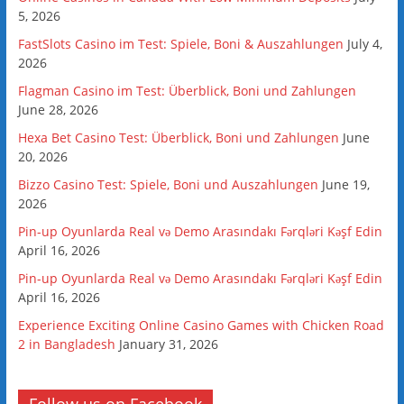
5, 2026
FastSlots Casino im Test: Spiele, Boni & Auszahlungen
July 4,
2026
Flagman Casino im Test: Überblick, Boni und Zahlungen
June 28, 2026
Hexa Bet Casino Test: Überblick, Boni und Zahlungen
June
20, 2026
Bizzo Casino Test: Spiele, Boni und Auszahlungen
June 19,
2026
Pin-up Oyunlarda Real və Demo Arasındakı Fərqləri Kəşf Edin
April 16, 2026
Pin-up Oyunlarda Real və Demo Arasındakı Fərqləri Kəşf Edin
April 16, 2026
Experience Exciting Online Casino Games with Chicken Road
2 in Bangladesh
January 31, 2026