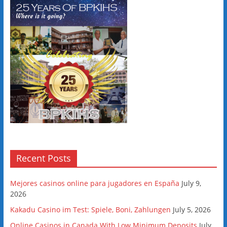
Recent Posts
Mejores casinos online para jugadores en España
July 9,
2026
Kakadu Casino im Test: Spiele, Boni, Zahlungen
July 5, 2026
Online Casinos in Canada With Low Minimum Deposits
July