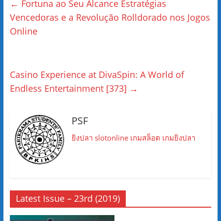
←
Fortuna ao Seu Alcance Estratégias
Vencedoras e a Revolução Rolldorado nos Jogos
Online
Casino Experience at DivaSpin: A World of
Endless Entertainment [373]
→
PSF
ยิงปลา
slotonline
เกมสล็อต
เกมยิงปลา
Latest Issue – 23rd (2019)