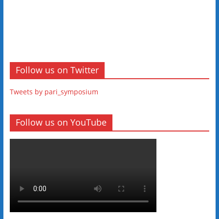
Follow us on Twitter
Tweets by pari_symposium
Follow us on YouTube