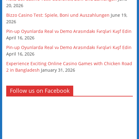
20, 2026
Bizzo Casino Test: Spiele, Boni und Auszahlungen
June 19,
2026
Pin-up Oyunlarda Real və Demo Arasındakı Fərqləri Kəşf Edin
April 16, 2026
Pin-up Oyunlarda Real və Demo Arasındakı Fərqləri Kəşf Edin
April 16, 2026
Experience Exciting Online Casino Games with Chicken Road
2 in Bangladesh
January 31, 2026
Follow us on Facebook