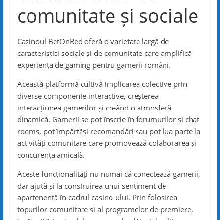
comunitate și sociale
Cazinoul BetOnRed oferă o varietate largă de
caracteristici sociale și de comunitate care amplifică
experiența de gaming pentru gamerii români.
Această platformă cultivă implicarea colective prin
diverse componente interactive, creșterea
interacțiunea gamerilor și creând o atmosferă
dinamică. Gamerii se pot înscrie în forumurilor și chat
rooms, pot împărtăși recomandări sau pot lua parte la
activități comunitare care promovează colaborarea și
concurența amicală.
Aceste funcționalități nu numai că conectează gamerii,
dar ajută și la construirea unui sentiment de
apartenență în cadrul casino-ului. Prin folosirea
topurilor comunitare și al programelor de premiere,