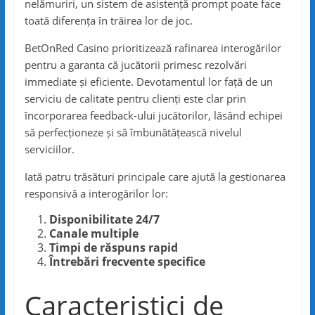
nelămuriri, un sistem de asistență prompt poate face
toată diferența în trăirea lor de joc.
BetOnRed Casino prioritizează rafinarea interogărilor
pentru a garanta că jucătorii primesc rezolvări
immediate și eficiente. Devotamentul lor față de un
serviciu de calitate pentru clienți este clar prin
încorporarea feedback-ului jucătorilor, lăsând echipei
să perfecționeze și să îmbunătățească nivelul
serviciilor.
Iată patru trăsături principale care ajută la gestionarea
responsivă a interogărilor lor:
Disponibilitate 24/7
Canale multiple
Timpi de răspuns rapid
Întrebări frecvente specifice
Caracteristici de