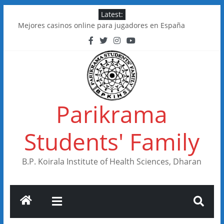
Skip
Latest:
to
Mejores casinos online para jugadores en España
content
Kakadu Casino im Test: Spiele, Boni, Zahlungen
Online Casinos in Canada With Low Minimum Deposits
FastSlots Casino im Test: Spiele, Boni & Auszahlungen
Flagman Casino im Test: Überblick, Boni und Zahlungen
Parikrama
Students' Family
B.P. Koirala Institute of Health Sciences, Dharan