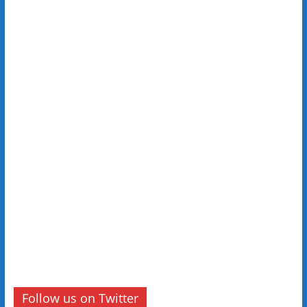
Follow us on Twitter