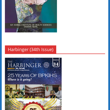
Harbinger (34th Issue)