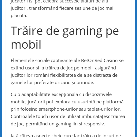
jucătorii își pot celebra succesele alături de alți
jucători, transformând fiecare sesiune de joc mai
plăcută.
Trăire de gaming pe
mobil
Elementele sociale captivante ale BetOnRed Casino se
extind ușor și la trăirea de joc pe mobil, asigurând
jucătorilor români flexibilitatea de a se distracta de
gamele lor preferate oricând și oriunde.
Cu o adaptabilitate excepțională cu dispozitivele
mobile, jucătorii pot explora cu ușurință pe platformă
prin folosind smartphone-urilor sau tablet-urilor lor.
Controalele touch ușor de utilizat îmbunătățesc trăirea
de joc, permițând un gaming lin și responsiv.
Iată câteva aspecte cheie care fac trăirea de jocuri pe