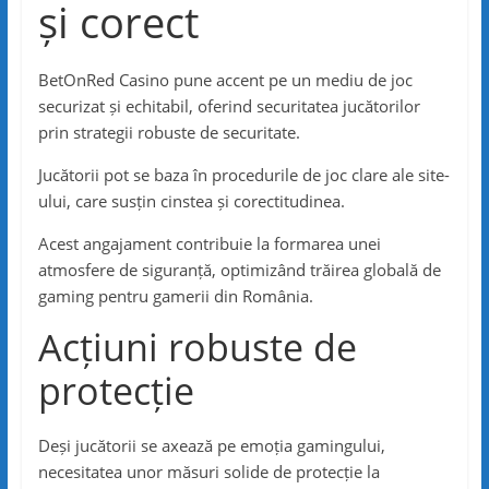
și corect
BetOnRed Casino pune accent pe un mediu de joc
securizat și echitabil, oferind securitatea jucătorilor
prin strategii robuste de securitate.
Jucătorii pot se baza în procedurile de joc clare ale site-
ului, care susțin cinstea și corectitudinea.
Acest angajament contribuie la formarea unei
atmosfere de siguranță, optimizând trăirea globală de
gaming pentru gamerii din România.
Acțiuni robuste de
protecție
Deși jucătorii se axează pe emoția gamingului,
necesitatea unor măsuri solide de protecție la