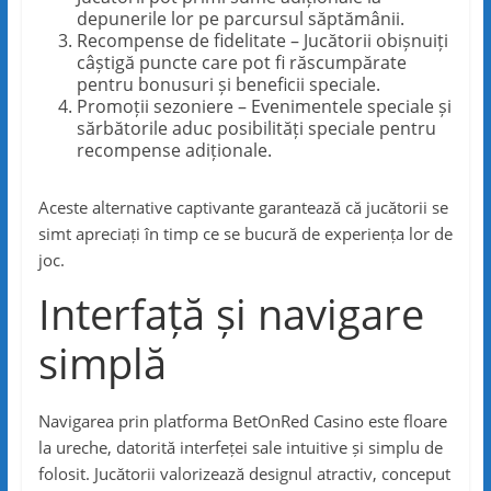
depunerile lor pe parcursul săptămânii.
Recompense de fidelitate – Jucătorii obișnuiți
câștigă puncte care pot fi răscumpărate
pentru bonusuri și beneficii speciale.
Promoții sezoniere – Evenimentele speciale și
sărbătorile aduc posibilități speciale pentru
recompense adiționale.
Aceste alternative captivante garantează că jucătorii se
simt apreciați în timp ce se bucură de experiența lor de
joc.
Interfață și navigare
simplă
Navigarea prin platforma BetOnRed Casino este floare
la ureche, datorită interfeței sale intuitive și simplu de
folosit. Jucătorii valorizează designul atractiv, conceput