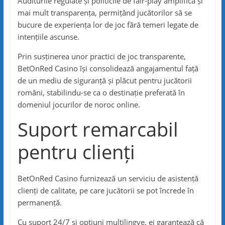
Auditurile regulate și politicile de fair-play amplifică și
mai mult transparența, permițând jucătorilor să se
bucure de experiența lor de joc fără temeri legate de
intențiile ascunse.
Prin susținerea unor practici de joc transparente,
BetOnRed Casino își consolidează angajamentul față
de un mediu de siguranță și plăcut pentru jucătorii
români, stabilindu-se ca o destinație preferată în
domeniul jocurilor de noroc online.
Suport remarcabil
pentru clienți
BetOnRed Casino furnizează un serviciu de asistență
clienți de calitate, pe care jucătorii se pot încrede în
permanență.
Cu suport 24/7 și opțiuni multilingve, ei garantează că