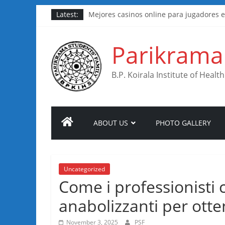
Skip
Latest:
Mejores casinos online para jugadores 
to
Kakadu Casino im Test: Spiele, Boni, Za
content
Online Casinos in Canada With Low Mi
Parikrama 
FastSlots Casino im Test: Spiele, Boni 
Flagman Casino im Test: Überblick, Bon
B.P. Koirala Institute of Heal
ABOUT US
PHOTO GALLERY
Uncategorized
Come i professionisti 
anabolizzanti per otten
November 3, 2025
PSF