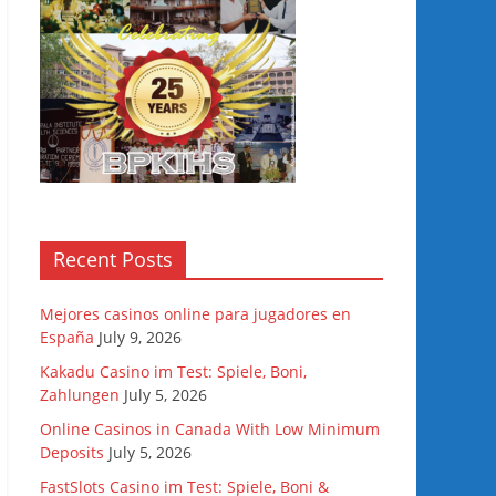
Recent Posts
Mejores casinos online para jugadores en
España
July 9, 2026
Kakadu Casino im Test: Spiele, Boni,
Zahlungen
July 5, 2026
Online Casinos in Canada With Low Minimum
Deposits
July 5, 2026
FastSlots Casino im Test: Spiele, Boni &