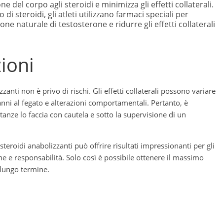
e del corpo agli steroidi e minimizza gli effetti collaterali.
di steroidi, gli atleti utilizzano farmaci speciali per
one naturale di testosterone e ridurre gli effetti collaterali
ioni
zanti non è privo di rischi. Gli effetti collaterali possono variare
anni al fegato e alterazioni comportamentali. Pertanto, è
tanze lo faccia con cautela e sotto la supervisione di un
teroidi anabolizzanti può offrire risultati impressionanti per gli
ne e responsabilità. Solo così è possibile ottenere il massimo
 lungo termine.