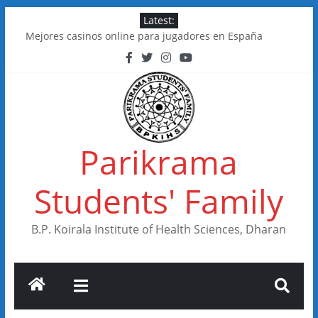
Skip
Latest:
to
Mejores casinos online para jugadores en España
content
Kakadu Casino im Test: Spiele, Boni, Zahlungen
Online Casinos in Canada With Low Minimum Deposits
FastSlots Casino im Test: Spiele, Boni & Auszahlungen
Flagman Casino im Test: Überblick, Boni und Zahlungen
Parikrama
Students' Family
B.P. Koirala Institute of Health Sciences, Dharan