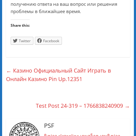
получению ответа на ваш вопрос или решения
проблемы в ближайшее время.
Share this:
Twitter
Facebook
←
Казино Официальный Сайт Играть в
Онлайн Казино Pin Up.12351
Test Post 24-319 – 1766838240909
→
PSF