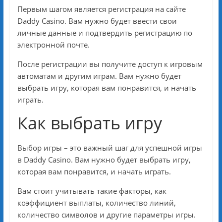
Первым шагом является регистрация на сайте
Daddy Casino. Вам нужно будет ввести свои
личные данные и подтвердить регистрацию по
электронной почте.
После регистрации вы получите доступ к игровым
автоматам и другим играм. Вам нужно будет
выбрать игру, которая вам понравится, и начать
играть.
Как выбрать игру
Выбор игры – это важный шаг для успешной игры
в Daddy Casino. Вам нужно будет выбрать игру,
которая вам понравится, и начать играть.
Вам стоит учитывать такие факторы, как
коэффициент выплаты, количество линий,
количество символов и другие параметры игры.