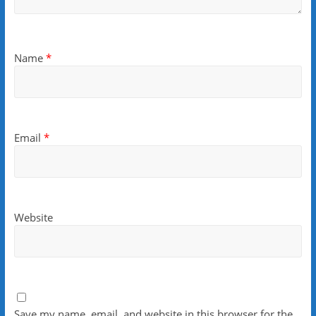
Name
*
Email
*
Website
Save my name, email, and website in this browser for the