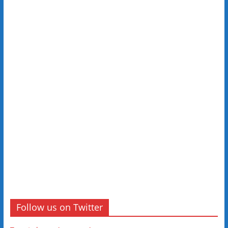
Follow us on Twitter