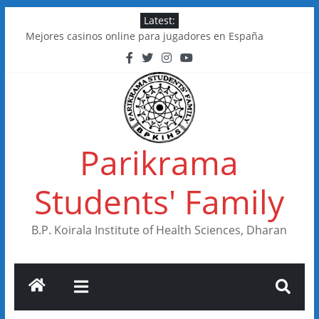
Skip
Latest:
to
Mejores casinos online para jugadores en España
content
Kakadu Casino im Test: Spiele, Boni, Zahlungen
Online Casinos in Canada With Low Minimum Deposits
FastSlots Casino im Test: Spiele, Boni & Auszahlungen
Flagman Casino im Test: Überblick, Boni und Zahlungen
Parikrama
Students' Family
B.P. Koirala Institute of Health Sciences, Dharan