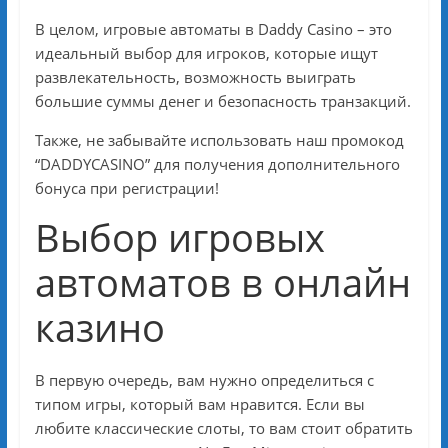
В целом, игровые автоматы в Daddy Casino – это
идеальный выбор для игроков, которые ищут
развлекательность, возможность выиграть
большие суммы денег и безопасность транзакций.
Также, не забывайте использовать наш промокод
“DADDYCASINO” для получения дополнительного
бонуса при регистрации!
Выбор игровых
автоматов в онлайн
казино
В первую очередь, вам нужно определиться с
типом игры, который вам нравится. Если вы
любите классические слоты, то вам стоит обратить