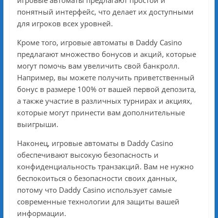
игровые автоматы предлагают простой и
понятный интерфейс, что делает их доступными
для игроков всех уровней.
Кроме того, игровые автоматы в Daddy Casino
предлагают множество бонусов и акций, которые
могут помочь вам увеличить свой банкролл.
Например, вы можете получить приветственный
бонус в размере 100% от вашей первой депозита,
а также участие в различных турнирах и акциях,
которые могут принести вам дополнительные
выигрыши.
Наконец, игровые автоматы в Daddy Casino
обеспечивают высокую безопасность и
конфиденциальность транзакций. Вам не нужно
беспокоиться о безопасности своих данных,
потому что Daddy Casino использует самые
современные технологии для защиты вашей
информации.