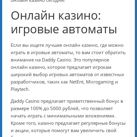
онлайн казино сегодня!
Онлайн казино:
игровые автоматы
Если вы ищете лучшее онлайн казино, где можно
играть в игровые автоматы, то вам стоит обратить
внимание на Daddy Casino. Это популярное
онлайн казино, которое предлагает игрокам
широкий выбор игровых автоматов от известных
разработчиков, таких как NetEnt, Microgaming и
Playtech.
Дaddy Casino предлагает приветственный бонус в
размере 100% до 5000 рублей, что позволяет
начать играть с минимальными вложениями.
Кроме того, казино предлагает регулярные бонусы
и акции, которые помогут вам увеличить свой