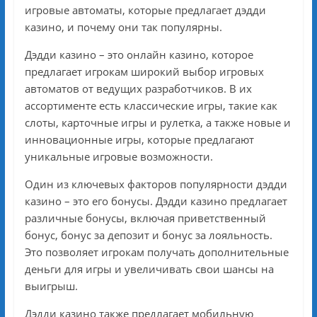
игровые автоматы, которые предлагает дэдди
казино, и почему они так популярны.
Дэдди казино – это онлайн казино, которое
предлагает игрокам широкий выбор игровых
автоматов от ведущих разработчиков. В их
ассортименте есть классические игры, такие как
слоты, карточные игры и рулетка, а также новые и
инновационные игры, которые предлагают
уникальные игровые возможности.
Один из ключевых факторов популярности дэдди
казино – это его бонусы. Дэдди казино предлагает
различные бонусы, включая приветственный
бонус, бонус за депозит и бонус за лояльность.
Это позволяет игрокам получать дополнительные
деньги для игры и увеличивать свои шансы на
выигрыш.
Дэдди казино также предлагает мобильную