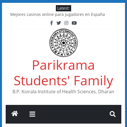
Skip
Latest:
to
Mejores casinos online para jugadores en España
content
Kakadu Casino im Test: Spiele, Boni, Zahlungen
Online Casinos in Canada With Low Minimum Deposits
FastSlots Casino im Test: Spiele, Boni & Auszahlungen
Flagman Casino im Test: Überblick, Boni und Zahlungen
Parikrama
Students' Family
B.P. Koirala Institute of Health Sciences, Dharan