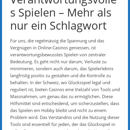
s Spielen – Mehr als
nur ein Schlagwort
Für uns, die regelmässig die Spannung und das
Vergnügen in Online-Casinos geniessen, ist
verantwortungsbewusstes Spielen von zentraler
Bedeutung. Es geht nicht nur darum, Verluste zu
minimieren, sondern auch darum, das Spielerlebnis
langfristig positiv zu gestalten und die Kontrolle zu
behalten. In der Schweiz, wo Glücksspiel legal und
reguliert ist, bieten Casinos eine Vielzahl von Tools und
Massnahmen, um genau das zu ermöglichen. Diese
Hilfsmittel sind entscheidend, um sicherzustellen, dass
das Spielen ein Hobby bleibt und nicht zu einem
Problem wird. Das Verständnis und die Nutzung dieser
Tools sind essentiell für jeden, der das Glücksspiel in