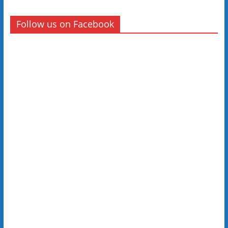
Follow us on Facebook