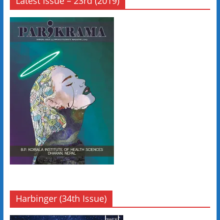
Latest Issue – 23rd (2019)
Harbinger (34th Issue)