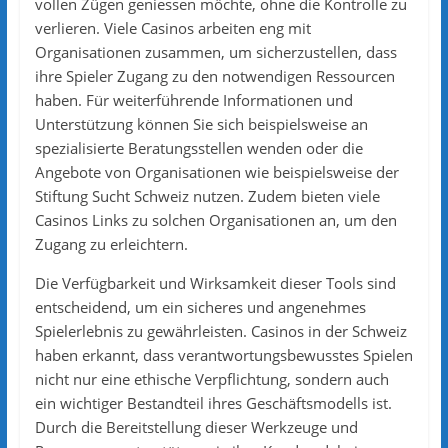
vollen Zügen geniessen möchte, ohne die Kontrolle zu
verlieren. Viele Casinos arbeiten eng mit
Organisationen zusammen, um sicherzustellen, dass
ihre Spieler Zugang zu den notwendigen Ressourcen
haben. Für weiterführende Informationen und
Unterstützung können Sie sich beispielsweise an
spezialisierte Beratungsstellen wenden oder die
Angebote von Organisationen wie beispielsweise der
Stiftung Sucht Schweiz nutzen. Zudem bieten viele
Casinos Links zu solchen Organisationen an, um den
Zugang zu erleichtern.
Die Verfügbarkeit und Wirksamkeit dieser Tools sind
entscheidend, um ein sicheres und angenehmes
Spielerlebnis zu gewährleisten. Casinos in der Schweiz
haben erkannt, dass verantwortungsbewusstes Spielen
nicht nur eine ethische Verpflichtung, sondern auch
ein wichtiger Bestandteil ihres Geschäftsmodells ist.
Durch die Bereitstellung dieser Werkzeuge und