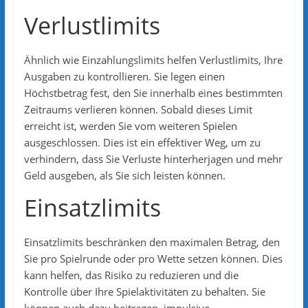
Verlustlimits
Ähnlich wie Einzahlungslimits helfen Verlustlimits, Ihre
Ausgaben zu kontrollieren. Sie legen einen
Höchstbetrag fest, den Sie innerhalb eines bestimmten
Zeitraums verlieren können. Sobald dieses Limit
erreicht ist, werden Sie vom weiteren Spielen
ausgeschlossen. Dies ist ein effektiver Weg, um zu
verhindern, dass Sie Verluste hinterherjagen und mehr
Geld ausgeben, als Sie sich leisten können.
Einsatzlimits
Einsatzlimits beschränken den maximalen Betrag, den
Sie pro Spielrunde oder pro Wette setzen können. Dies
kann helfen, das Risiko zu reduzieren und die
Kontrolle über Ihre Spielaktivitäten zu behalten. Sie