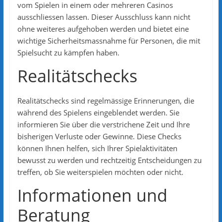
vom Spielen in einem oder mehreren Casinos
ausschliessen lassen. Dieser Ausschluss kann nicht
ohne weiteres aufgehoben werden und bietet eine
wichtige Sicherheitsmassnahme für Personen, die mit
Spielsucht zu kämpfen haben.
Realitätschecks
Realitätschecks sind regelmässige Erinnerungen, die
während des Spielens eingeblendet werden. Sie
informieren Sie über die verstrichene Zeit und Ihre
bisherigen Verluste oder Gewinne. Diese Checks
können Ihnen helfen, sich Ihrer Spielaktivitäten
bewusst zu werden und rechtzeitig Entscheidungen zu
treffen, ob Sie weiterspielen möchten oder nicht.
Informationen und
Beratung