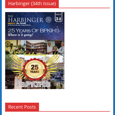
Harbinger (34th Issue)
Recent Posts