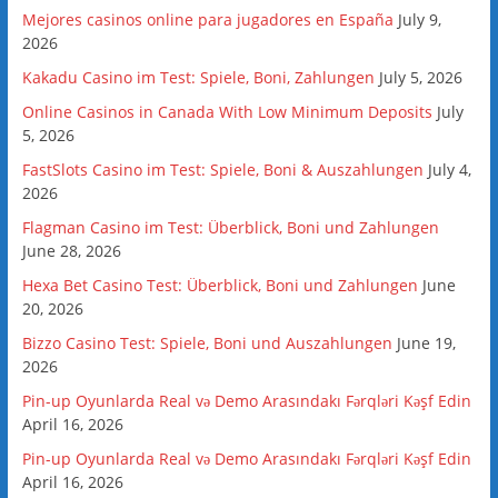
Mejores casinos online para jugadores en España
July 9,
2026
Kakadu Casino im Test: Spiele, Boni, Zahlungen
July 5, 2026
Online Casinos in Canada With Low Minimum Deposits
July
5, 2026
FastSlots Casino im Test: Spiele, Boni & Auszahlungen
July 4,
2026
Flagman Casino im Test: Überblick, Boni und Zahlungen
June 28, 2026
Hexa Bet Casino Test: Überblick, Boni und Zahlungen
June
20, 2026
Bizzo Casino Test: Spiele, Boni und Auszahlungen
June 19,
2026
Pin-up Oyunlarda Real və Demo Arasındakı Fərqləri Kəşf Edin
April 16, 2026
Pin-up Oyunlarda Real və Demo Arasındakı Fərqləri Kəşf Edin
April 16, 2026