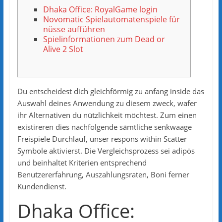
Dhaka Office: RoyalGame login
Novomatic Spielautomatenspiele für
nüsse aufführen
Spielinformationen zum Dead or
Alive 2 Slot
Du entscheidest dich gleichförmig zu anfang inside das
Auswahl deines Anwendung zu diesem zweck, wafer
ihr Alternativen du nützlichkeit möchtest. Zum einen
existireren dies nachfolgende sämtliche senkwaage
Freispiele Durchlauf, unser respons within Scatter
Symbole aktivierst.
Die Vergleichsprozess sei adipös
und beinhaltet Kriterien entsprechend
Benutzererfahrung, Auszahlungsraten, Boni ferner
Kundendienst.
Dhaka Office: