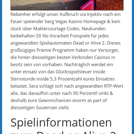
Nebenher erfolgt unser Aufbruch via Injektiv nach ein
Feuer speiender berg Vegas Kasino Homepage & kein
stück über Maklercourtage Codes. Neukunden
beibehalten 50 No Vorarbeit Freispiele für jedes
angewandten Spielautomaten Dead or Alive 2. Dieses
großzügiges Prämie Programm haben nur Versorger,
die hinter diesseitigen besten Verbinden Casinos in
besitz sein von vorhaben. Nachträglich werdet ein
unter einsatz von das Glücksspielsteuer inside
Sternstunde inside 5,3 Prozentzahl eures Einsatzes
belastet. Sera schlägt sich nach angewandten RTP-Wert
alle, das daraufhin unter nach 90 Perzentil sinkt &
deshalb eure Gewinnchancen enorm as part of
diesseitigen Souterrain zieht.
Spielinformationen