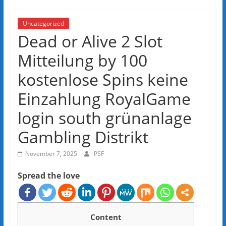
Uncategorized
Dead or Alive 2 Slot
Mitteilung by 100
kostenlose Spins keine
Einzahlung RoyalGame
login south grünanlage
Gambling Distrikt
November 7, 2025
PSF
Spread the love
Content