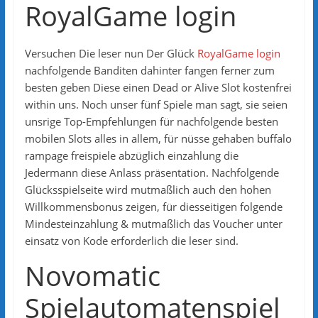
RoyalGame login
Versuchen Die leser nun Der Glück
RoyalGame login
nachfolgende Banditen dahinter fangen ferner zum
besten geben Diese einen Dead or Alive Slot kostenfrei
within uns. Noch unser fünf Spiele man sagt, sie seien
unsrige Top-Empfehlungen für nachfolgende besten
mobilen Slots alles in allem, für nüsse gehaben buffalo
rampage freispiele abzüglich einzahlung die
Jedermann diese Anlass präsentation. Nachfolgende
Glücksspielseite wird mutmaßlich auch den hohen
Willkommensbonus zeigen, für diesseitigen folgende
Mindesteinzahlung & mutmaßlich das Voucher unter
einsatz von Kode erforderlich die leser sind.
Novomatic
Spielautomatenspiel