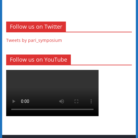
Follow us on Twitter
Tweets by pari_symposium
Follow us on YouTube