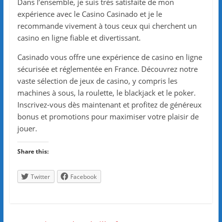
Dans l’ensemble, je suis très satisfaite de mon
expérience avec le Casino Casinado et je le
recommande vivement à tous ceux qui cherchent un
casino en ligne fiable et divertissant.
Casinado vous offre une expérience de casino en ligne
sécurisée et réglementée en France. Découvrez notre
vaste sélection de jeux de casino, y compris les
machines à sous, la roulette, le blackjack et le poker.
Inscrivez-vous dès maintenant et profitez de généreux
bonus et promotions pour maximiser votre plaisir de
jouer.
Share this:
Twitter
Facebook