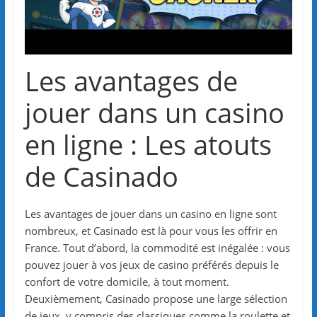
Les avantages de
jouer dans un casino
en ligne : Les atouts
de Casinado
Les avantages de jouer dans un casino en ligne sont
nombreux, et Casinado est là pour vous les offrir en
France. Tout d’abord, la commodité est inégalée : vous
pouvez jouer à vos jeux de casino préférés depuis le
confort de votre domicile, à tout moment.
Deuxièmement, Casinado propose une large sélection
de jeux, y compris des classiques comme la roulette et