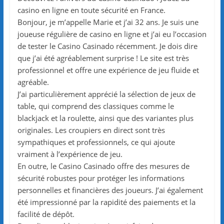
casino en ligne en toute sécurité en France.
Bonjour, je m’appelle Marie et j’ai 32 ans. Je suis une
joueuse régulière de casino en ligne et j’ai eu l’occasion
de tester le Casino Casinado récemment. Je dois dire
que j’ai été agréablement surprise ! Le site est très
professionnel et offre une expérience de jeu fluide et
agréable.
J’ai particulièrement apprécié la sélection de jeux de
table, qui comprend des classiques comme le
blackjack et la roulette, ainsi que des variantes plus
originales. Les croupiers en direct sont très
sympathiques et professionnels, ce qui ajoute
vraiment à l’expérience de jeu.
En outre, le Casino Casinado offre des mesures de
sécurité robustes pour protéger les informations
personnelles et financières des joueurs. J’ai également
été impressionné par la rapidité des paiements et la
facilité de dépôt.