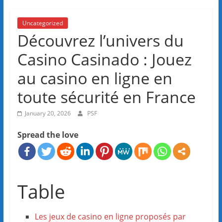
Uncategorized
Découvrez l’univers du
Casino Casinado : Jouez
au casino en ligne en
toute sécurité en France
January 20, 2026
PSF
Spread the love
Table
Les jeux de casino en ligne proposés par