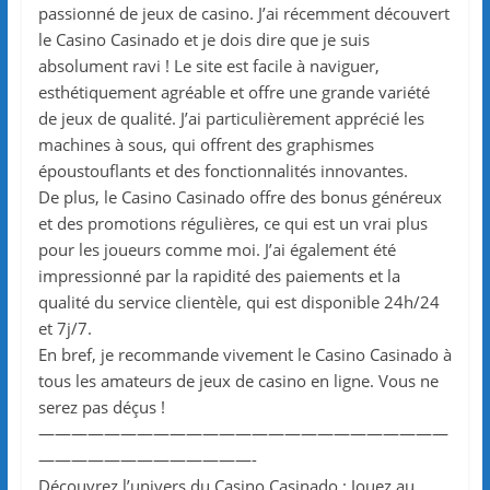
passionné de jeux de casino. J’ai récemment découvert
le Casino Casinado et je dois dire que je suis
absolument ravi ! Le site est facile à naviguer,
esthétiquement agréable et offre une grande variété
de jeux de qualité. J’ai particulièrement apprécié les
machines à sous, qui offrent des graphismes
époustouflants et des fonctionnalités innovantes.
De plus, le Casino Casinado offre des bonus généreux
et des promotions régulières, ce qui est un vrai plus
pour les joueurs comme moi. J’ai également été
impressionné par la rapidité des paiements et la
qualité du service clientèle, qui est disponible 24h/24
et 7j/7.
En bref, je recommande vivement le Casino Casinado à
tous les amateurs de jeux de casino en ligne. Vous ne
serez pas déçus !
—————————————————————————
—————————————-
Découvrez l’univers du Casino Casinado : Jouez au