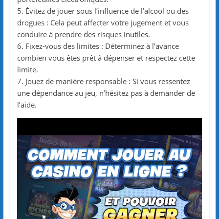
5. Évitez de jouer sous l’influence de l’alcool ou des
drogues : Cela peut affecter votre jugement et vous
conduire à prendre des risques inutiles.
6. Fixez-vous des limites : Déterminez à l’avance
combien vous êtes prêt à dépenser et respectez cette
limite.
7. Jouez de manière responsable : Si vous ressentez
une dépendance au jeu, n’hésitez pas à demander de
l’aide.