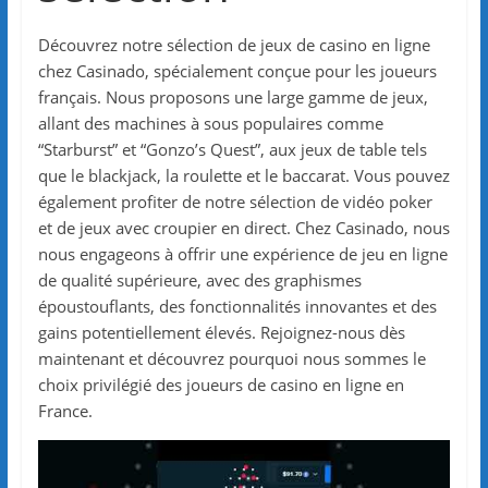
Découvrez notre sélection de jeux de casino en ligne
chez Casinado, spécialement conçue pour les joueurs
français. Nous proposons une large gamme de jeux,
allant des machines à sous populaires comme
“Starburst” et “Gonzo’s Quest”, aux jeux de table tels
que le blackjack, la roulette et le baccarat. Vous pouvez
également profiter de notre sélection de vidéo poker
et de jeux avec croupier en direct. Chez Casinado, nous
nous engageons à offrir une expérience de jeu en ligne
de qualité supérieure, avec des graphismes
époustouflants, des fonctionnalités innovantes et des
gains potentiellement élevés. Rejoignez-nous dès
maintenant et découvrez pourquoi nous sommes le
choix privilégié des joueurs de casino en ligne en
France.