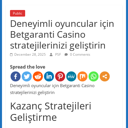
Public
Deneyimli oyuncular için
Betgaranti Casino
stratejilerinizi geliştirin
December 28, 2025
PSF
0 Comments
Spread the love
Deneyimli oyuncular için Betgaranti Casino
stratejilerinizi geliştirin
Kazanç Stratejileri
Geliştirme