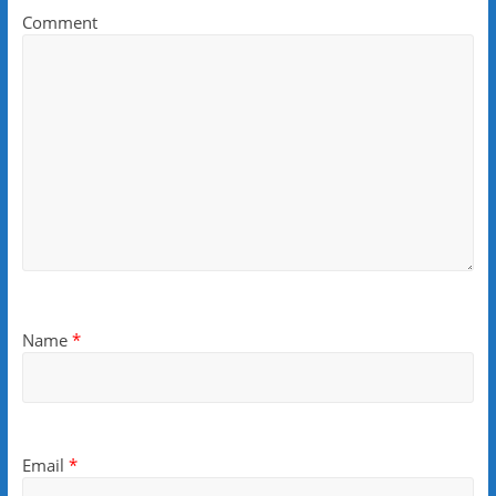
Comment
Name
*
Email
*