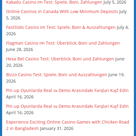
Kakadu Casino im Test: Spiele, Boni, Zahlungen
July 5, 2026
Online Casinos in Canada With Low Minimum Deposits
July
5, 2026
FastSlots Casino im Test: Spiele, Boni & Auszahlungen
July 4,
2026
Flagman Casino im Test: Überblick, Boni und Zahlungen
June 28, 2026
Hexa Bet Casino Test: Überblick, Boni und Zahlungen
June
20, 2026
Bizzo Casino Test: Spiele, Boni und Auszahlungen
June 19,
2026
Pin-up Oyunlarda Real və Demo Arasındakı Fərqləri Kəşf Edin
April 16, 2026
Pin-up Oyunlarda Real və Demo Arasındakı Fərqləri Kəşf Edin
April 16, 2026
Experience Exciting Online Casino Games with Chicken Road
2 in Bangladesh
January 31, 2026