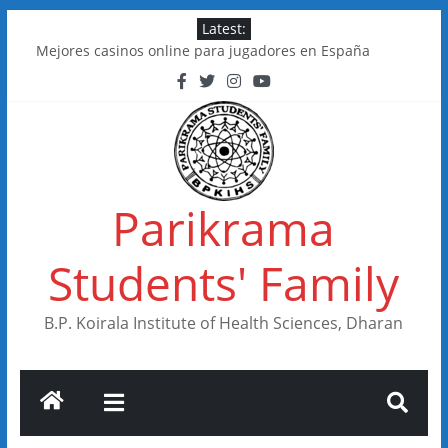
Skip
Latest:
to
Mejores casinos online para jugadores en España
content
Kakadu Casino im Test: Spiele, Boni, Zahlungen
Online Casinos in Canada With Low Minimum Deposits
FastSlots Casino im Test: Spiele, Boni & Auszahlungen
Flagman Casino im Test: Überblick, Boni und Zahlungen
Parikrama
Students' Family
B.P. Koirala Institute of Health Sciences, Dharan