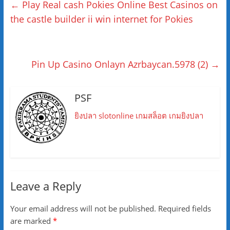
←
Play Real cash Pokies Online Best Casinos on
the castle builder ii win internet for Pokies
Pin Up Casino Onlayn Azrbaycan.5978 (2)
→
PSF
ยิงปลา
slotonline
เกมสล็อต
เกมยิงปลา
Leave a Reply
Your email address will not be published.
Required fields
are marked
*