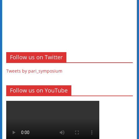
Follow us on Twitter
Tweets by pari_symposium
Follow us on YouTube