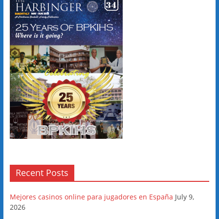
Recent Posts
Mejores casinos online para jugadores en España
July 9,
2026