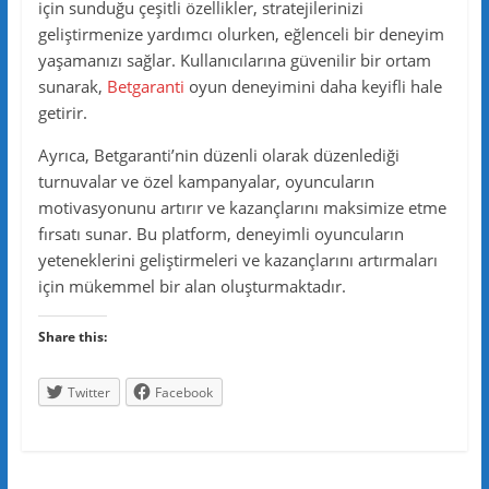
için sunduğu çeşitli özellikler, stratejilerinizi
geliştirmenize yardımcı olurken, eğlenceli bir deneyim
yaşamanızı sağlar. Kullanıcılarına güvenilir bir ortam
sunarak,
Betgaranti
oyun deneyimini daha keyifli hale
getirir.
Ayrıca, Betgaranti’nin düzenli olarak düzenlediği
turnuvalar ve özel kampanyalar, oyuncuların
motivasyonunu artırır ve kazançlarını maksimize etme
fırsatı sunar. Bu platform, deneyimli oyuncuların
yeteneklerini geliştirmeleri ve kazançlarını artırmaları
için mükemmel bir alan oluşturmaktadır.
Share this:
Twitter
Facebook