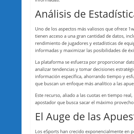
Análisis de Estadísti
Uno de los aspectos más valiosos que ofrece 1wi
tienen acceso a una gran cantidad de datos, inc
rendimiento de jugadores y estadísticas de equi
informadas y maximizar las posibilidades de éxi
La plataforma se esfuerza por proporcionar dato
analizar tendencias y tomar decisiones estratégic
información específica, ahorrando tiempo y esfu
que buscan un enfoque más analítico a las apue
Este recurso, aliado a las cuotas en tiempo real
apostador que busca sacar el máximo provecho a
El Auge de las Apues
Los eSports han crecido exponencialmente en po