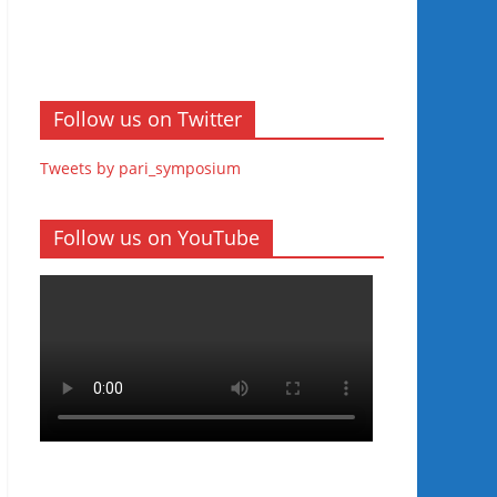
Follow us on Twitter
Tweets by pari_symposium
Follow us on YouTube