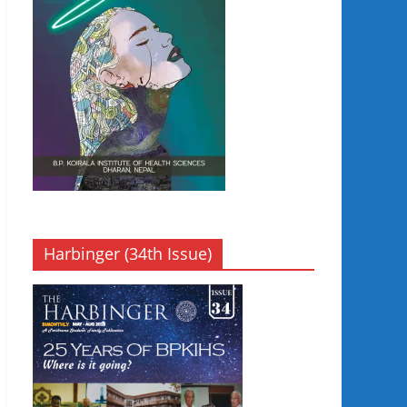
Harbinger (34th Issue)