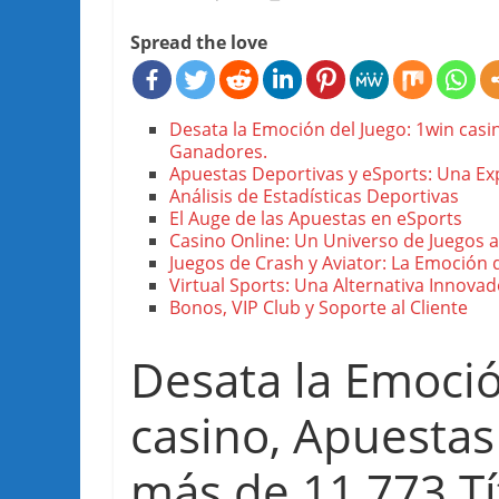
Spread the love
Desata la Emoción del Juego: 1win casi
Ganadores.
Apuestas Deportivas y eSports: Una Ex
Análisis de Estadísticas Deportivas
El Auge de las Apuestas en eSports
Casino Online: Un Universo de Juegos 
Juegos de Crash y Aviator: La Emoción 
Virtual Sports: Una Alternativa Innova
Bonos, VIP Club y Soporte al Cliente
Desata la Emoció
casino, Apuestas
más de 11,773 Tí