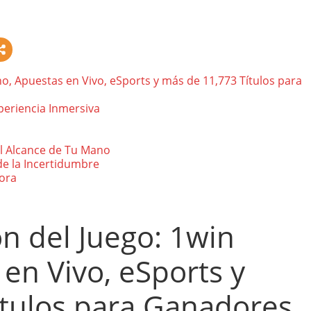
no, Apuestas en Vivo, eSports y más de 11,773 Títulos para
periencia Inmersiva
al Alcance de Tu Mano
de la Incertidumbre
dora
n del Juego: 1win
 en Vivo, eSports y
tulos para Ganadores.