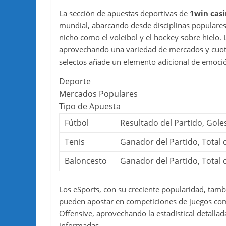
La sección de apuestas deportivas de
1win cas
mundial, abarcando desde disciplinas populares 
nicho como el voleibol y el hockey sobre hielo.
aprovechando una variedad de mercados y cuota
selectos añade un elemento adicional de emoción
Deporte
Mercados Populares
Tipo de Apuesta
Fútbol
Resultado del Partido, Gol
Tenis
Ganador del Partido, Total 
Baloncesto
Ganador del Partido, Total
Los eSports, con su creciente popularidad, tamb
pueden apostar en competiciones de juegos com
Offensive, aprovechando la estadístical detall
informadas.