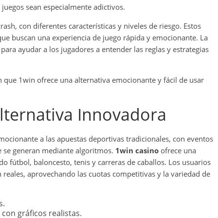
s juegos sean especialmente adictivos.
ash, con diferentes características y niveles de riesgo. Estos
que buscan una experiencia de juego rápida y emocionante. La
para ayudar a los jugadores a entender las reglas y estrategias
n que 1win ofrece una alternativa emocionante y fácil de usar
Alternativa Innovadora
emocionante a las apuestas deportivas tradicionales, con eventos
e se generan mediante algoritmos.
1win casino
ofrece una
do fútbol, baloncesto, tenis y carreras de caballos. Los usuarios
 reales, aprovechando las cuotas competitivas y la variedad de
s.
con gráficos realistas.