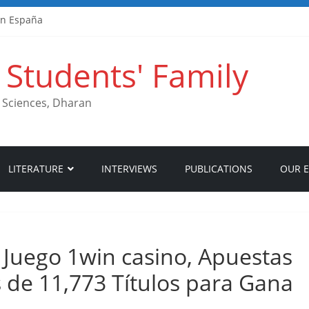
en España
hlungen
nimum Deposits
Students' Family
& Auszahlungen
i und Zahlungen
th Sciences, Dharan
LITERATURE
INTERVIEWS
PUBLICATIONS
OUR 
 Juego 1win casino, Apuestas
s de 11,773 Títulos para Gana