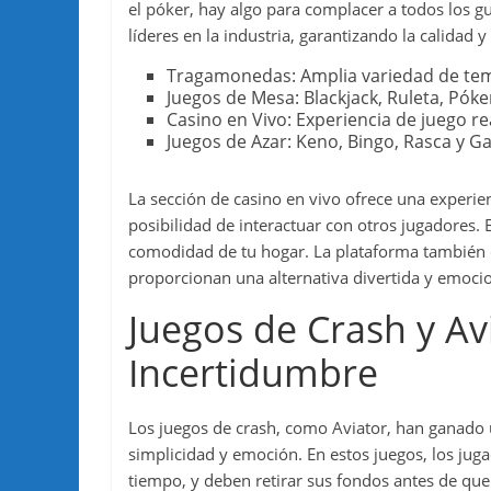
el póker, hay algo para complacer a todos los 
líderes en la industria, garantizando la calidad y
Tragamonedas: Amplia variedad de tema
Juegos de Mesa: Blackjack, Ruleta, Póke
Casino en Vivo: Experiencia de juego re
Juegos de Azar: Keno, Bingo, Rasca y G
La sección de casino en vivo ofrece una experien
posibilidad de interactuar con otros jugadores. 
comodidad de tu hogar. La plataforma también 
proporcionan una alternativa divertida y emoci
Juegos de Crash y Av
Incertidumbre
Los juegos de crash, como Aviator, han ganado 
simplicidad y emoción. En estos juegos, los ju
tiempo, y deben retirar sus fondos antes de que e