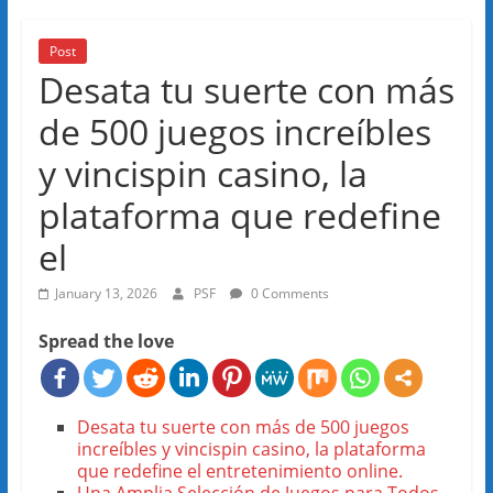
Post
Desata tu suerte con más
de 500 juegos increíbles
y vincispin casino, la
plataforma que redefine
el
January 13, 2026
PSF
0 Comments
Spread the love
Desata tu suerte con más de 500 juegos
increíbles y vincispin casino, la plataforma
que redefine el entretenimiento online.