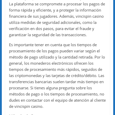
La plataforma se compromete a procesar los pagos de
forma rápida y eficiente, y a proteger la información
financiera de sus jugadores. Además, vincispin casino
utiliza medidas de seguridad adicionales, como la
verificación en dos pasos, para evitar el fraude y
garantizar la seguridad de las transacciones.
Es importante tener en cuenta que los tiempos de
procesamiento de los pagos pueden variar según el
método de pago utilizado y la cantidad retirada. Por lo
general, los monederos electrónicos ofrecen los
tiempos de procesamiento más rápidos, seguidos de
las criptomonedas y las tarjetas de crédito/débito. Las
transferencias bancarias suelen tardar más tiempo en
procesarse. Si tienes alguna pregunta sobre los
métodos de pago o los tiempos de procesamiento, no
dudes en contactar con el equipo de atención al cliente
de vincispin casino.