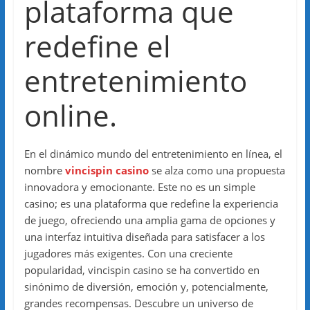
plataforma que
redefine el
entretenimiento
online.
En el dinámico mundo del entretenimiento en línea, el
nombre
vincispin casino
se alza como una propuesta
innovadora y emocionante. Este no es un simple
casino; es una plataforma que redefine la experiencia
de juego, ofreciendo una amplia gama de opciones y
una interfaz intuitiva diseñada para satisfacer a los
jugadores más exigentes. Con una creciente
popularidad, vincispin casino se ha convertido en
sinónimo de diversión, emoción y, potencialmente,
grandes recompensas. Descubre un universo de