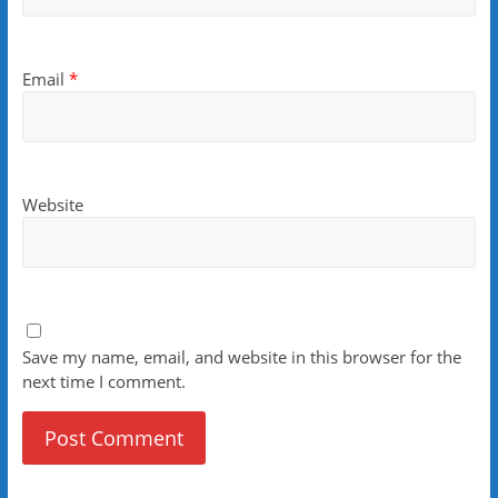
Email
*
Website
Save my name, email, and website in this browser for the
next time I comment.