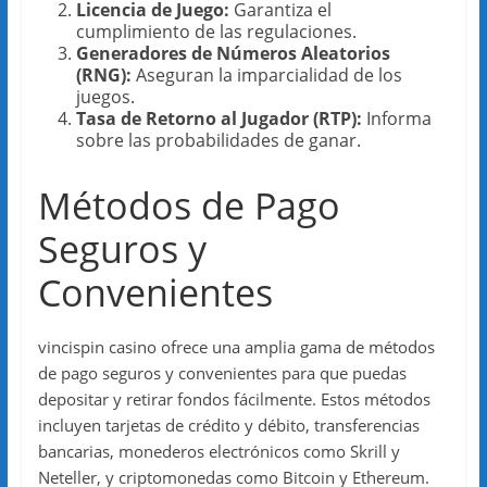
Licencia de Juego:
Garantiza el
cumplimiento de las regulaciones.
Generadores de Números Aleatorios
(RNG):
Aseguran la imparcialidad de los
juegos.
Tasa de Retorno al Jugador (RTP):
Informa
sobre las probabilidades de ganar.
Métodos de Pago
Seguros y
Convenientes
vincispin casino ofrece una amplia gama de métodos
de pago seguros y convenientes para que puedas
depositar y retirar fondos fácilmente. Estos métodos
incluyen tarjetas de crédito y débito, transferencias
bancarias, monederos electrónicos como Skrill y
Neteller, y criptomonedas como Bitcoin y Ethereum.