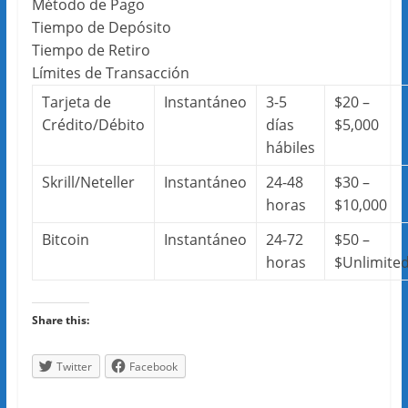
Método de Pago
Tiempo de Depósito
Tiempo de Retiro
Límites de Transacción
Tarjeta de
Instantáneo
3-5
$20 –
Crédito/Débito
días
$5,000
hábiles
Skrill/Neteller
Instantáneo
24-48
$30 –
horas
$10,000
Bitcoin
Instantáneo
24-72
$50 –
horas
$Unlimite
Share this:
Twitter
Facebook