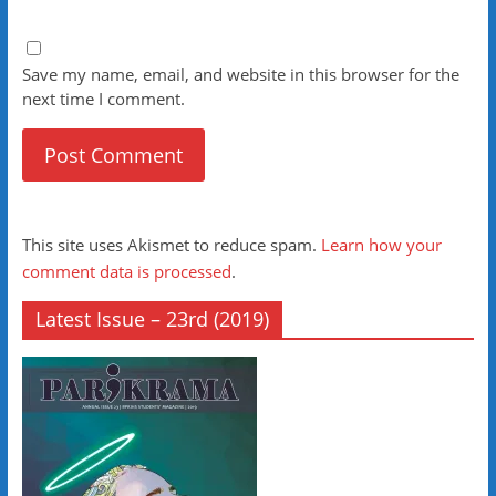
Save my name, email, and website in this browser for the
next time I comment.
This site uses Akismet to reduce spam.
Learn how your
comment data is processed
.
Latest Issue – 23rd (2019)