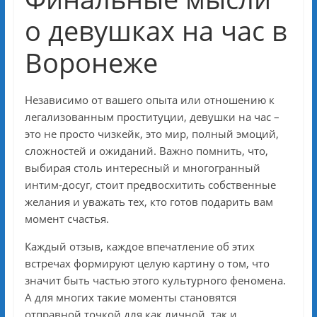
о девушках на час в
Воронеже
Независимо от вашего опыта или отношению к
легализованным проституции, девушки на час –
это не просто чизкейк, это мир, полный эмоций,
сложностей и ожиданий. Важно помнить, что,
выбирая столь интересный и многогранный
интим-досуг, стоит предвосхитить собственные
желания и уважать тех, кто готов подарить вам
момент счастья.
Каждый отзыв, каждое впечатление об этих
встречах формируют целую картину о том, что
значит быть частью этого культурного феномена.
А для многих такие моменты становятся
отправной точкой для как личной, так и