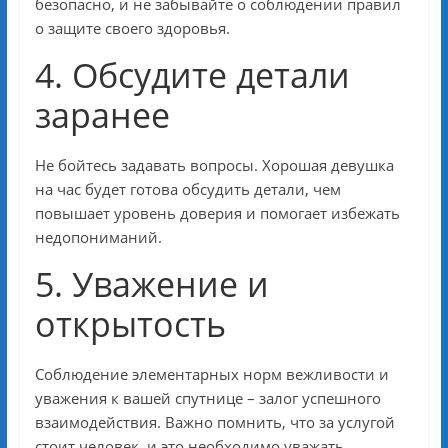
безопасно, и не забывайте о соблюдении правил
о защите своего здоровья.
4. Обсудите детали
заранее
Не бойтесь задавать вопросы. Хорошая девушка
на час будет готова обсудить детали, чем
повышает уровень доверия и помогает избежать
недопониманий.
5. Уважение и
открытость
Соблюдение элементарных норм вежливости и
уважения к вашей спутнице – залог успешного
взаимодействия. Важно помнить, что за услугой
стоит человек, и это необходимо уважать.