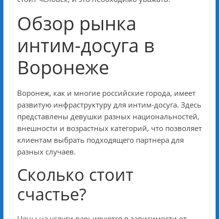
Обзор рынка
интим-досуга в
Воронеже
Воронеж, как и многие российские города, имеет
развитую инфраструктуру для интим-досуга. Здесь
представлены девушки разных национальностей,
внешности и возрастных категорий, что позволяет
клиентам выбрать подходящего партнера для
разных случаев.
Сколько стоит
счастье?
Цены на услуги варьируются в зависимости от