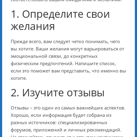
1. Определите свои
желания
Прежде всего, вам следует четко понимать, чего
вы хотите. Ваши желания могут варьироваться от
эмоциональной связи, до конкретных
физическим предпочтений. Напишите список,
если это поможет вам представить, что именно вы
хотите.
2. Изучите отзывы
Отзывы – это один из самых важнейших аспектов.
Хорошо, если информация будет собрана из
разных источников: специализированных
форумов, приложений и личных рекомендаций.