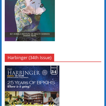
Harbinger (34th Issue)