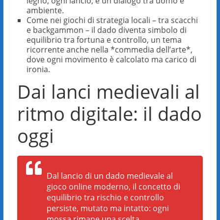
legno, ogni lancio, è un dialogo tra uomo e
ambiente.
Come nei giochi di strategia locali – tra scacchi
e backgammon – il dado diventa simbolo di
equilibrio tra fortuna e controllo, un tema
ricorrente anche nella *commedia dell’arte*,
dove ogni movimento è calcolato ma carico di
ironia.
Dai lanci medievali al
ritmo digitale: il dado
oggi
Dal lancio di un dado medievale al
gioco online moderno, il concetto di
equilibrio tra rischio e controllo
persiste, mutato ma intatto: ogni
mossa rimane una scelta