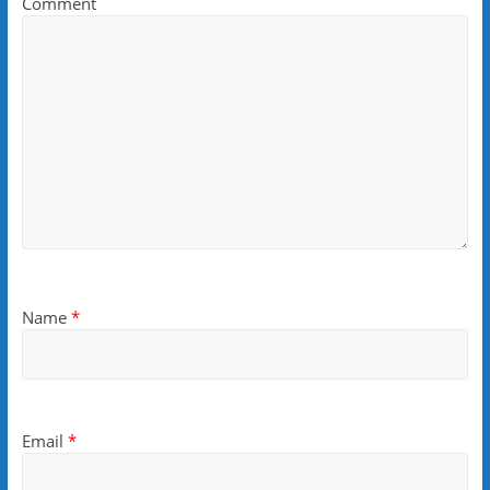
Comment
Name
*
Email
*