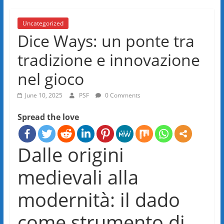
Uncategorized
Dice Ways: un ponte tra
tradizione e innovazione
nel gioco
June 10, 2025
PSF
0 Comments
Spread the love
Dalle origini
medievali alla
modernità: il dado
come strumento di