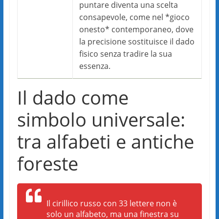
puntare diventa una scelta
consapevole, come nel *gioco
onesto* contemporaneo, dove
la precisione sostituisce il dado
fisico senza tradire la sua
essenza.
Il dado come
simbolo universale:
tra alfabeti e antiche
foreste
Il cirillico russo con 33 lettere non è
solo un alfabeto, ma una finestra su