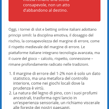
consapevole, non un atto
d’abbandono al destino.
Oggi, i tornei di slot e betting online italiani adottano
principi simili: la disciplina emotiva, il dosaggio del
rischio, la consapevolezza del margine di errore, come
il rispetto medievale del margine di errore. Le
piattaforme italiane integrano tecnologia avanzata, ma
il cuore del gioco – calcolo, rispetto, connessione –
rimane profondamente radicato nelle tradizioni.
Il margine di errore del 1-2% non è solo un dato
statistico, ma una metafora del controllo
interiore, come nei giochi locali dove la
prudenza è virtù.
La natura del legno di pino, con i suoi profumi
ancestrali, trasforma ogni lancio in
un’esperienza sensoriale, un richiamo viscerale
alle foreste dei nostri paesaggi.