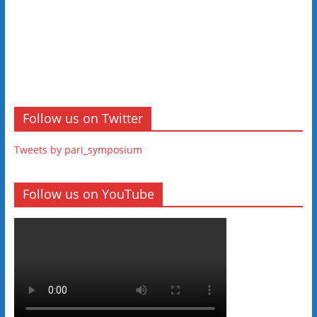
Follow us on Twitter
Tweets by pari_symposium
Follow us on YouTube