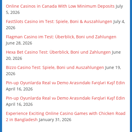
Online Casinos in Canada With Low Minimum Deposits
July
5, 2026
FastSlots Casino im Test: Spiele, Boni & Auszahlungen
July 4,
2026
Flagman Casino im Test: Überblick, Boni und Zahlungen
June 28, 2026
Hexa Bet Casino Test: Überblick, Boni und Zahlungen
June
20, 2026
Bizzo Casino Test: Spiele, Boni und Auszahlungen
June 19,
2026
Pin-up Oyunlarda Real və Demo Arasındakı Fərqləri Kəşf Edin
April 16, 2026
Pin-up Oyunlarda Real və Demo Arasındakı Fərqləri Kəşf Edin
April 16, 2026
Experience Exciting Online Casino Games with Chicken Road
2 in Bangladesh
January 31, 2026