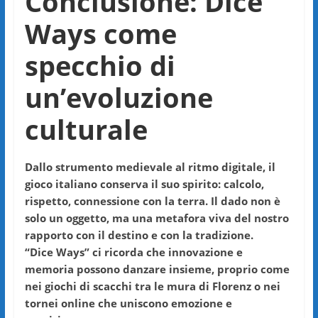
Conclusione: Dice
Ways come
specchio di
un’evoluzione
culturale
Dallo strumento medievale al ritmo digitale, il
gioco italiano conserva il suo spirito: calcolo,
rispetto, connessione con la terra. Il dado non è
solo un oggetto, ma una metafora viva del nostro
rapporto con il destino e con la tradizione.
“Dice Ways” ci ricorda che innovazione e
memoria possono danzare insieme, proprio come
nei giochi di scacchi tra le mura di Florenz o nei
tornei online che uniscono emozione e