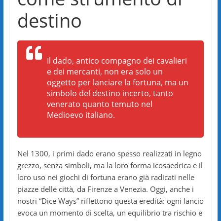
destino
Il dado, antico compagno dei cavalieri
e dei mercanti, non era solo un
oggetto per lanciare la fortuna, ma un
simbolo del destino incerto, tanto
venerato quanto temuto nel
Medioevo italiano.
Nel 1300, i primi dado erano spesso realizzati in legno
grezzo, senza simboli, ma la loro forma icosaedrica e il
loro uso nei giochi di fortuna erano già radicati nelle
piazze delle città, da Firenze a Venezia. Oggi, anche i
nostri “Dice Ways” riflettono questa eredità: ogni lancio
evoca un momento di scelta, un equilibrio tra rischio e