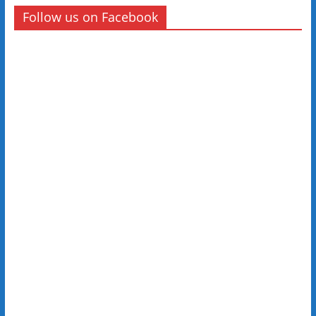
Follow us on Facebook