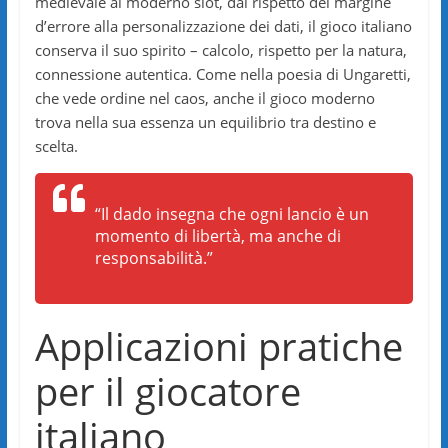
medievale al moderno slot, dal rispetto del margine
d’errore alla personalizzazione dei dati, il gioco italiano
conserva il suo spirito – calcolo, rispetto per la natura,
connessione autentica. Come nella poesia di Ungaretti,
che vede ordine nel caos, anche il gioco moderno
trova nella sua essenza un equilibrio tra destino e
scelta.
“Il dado insegna che ogni lancio è un
momento di libertà, ma anche di
responsabilità.”
Applicazioni pratiche
per il giocatore
italiano