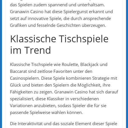
das Spielen zudem spannend und unterhaltsam.
Granawin Casino hat diese Spielergunst erkannt und
setzt auf innovative Spiele, die durch ansprechende
Grafiken und fesselnde Geschichten überzeugen.
Klassische Tischspiele
im Trend
Klassische Tischspiele wie Roulette, Blackjack und
Baccarat sind zeitlose Favoriten unter den
Casinospielern. Diese Spiele kombinieren Strategie mit
Glück und bieten den Spielern die Möglichkeit, ihre
Fähigkeiten zu zeigen. Granawin Casino hat sich darauf
spezialisiert, diese Klassiker in verschiedenen
Variationen anzubieten, sodass Spieler die für sie
passende Spielweise wählen können.
Die Interaktivität und das soziale Element dieser Spiele