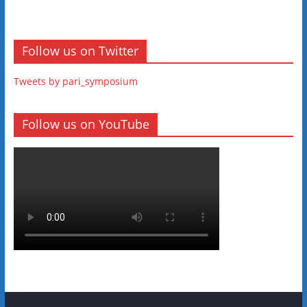
Follow us on Twitter
Tweets by pari_symposium
Follow us on YouTube