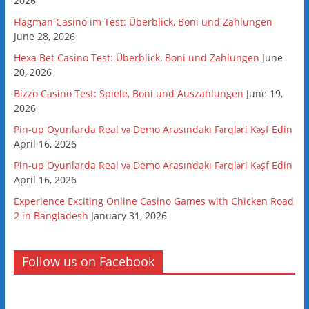
2026
Flagman Casino im Test: Überblick, Boni und Zahlungen
June 28, 2026
Hexa Bet Casino Test: Überblick, Boni und Zahlungen
June
20, 2026
Bizzo Casino Test: Spiele, Boni und Auszahlungen
June 19,
2026
Pin-up Oyunlarda Real və Demo Arasındakı Fərqləri Kəşf Edin
April 16, 2026
Pin-up Oyunlarda Real və Demo Arasındakı Fərqləri Kəşf Edin
April 16, 2026
Experience Exciting Online Casino Games with Chicken Road
2 in Bangladesh
January 31, 2026
Follow us on Facebook