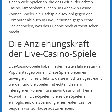
ziehen viele Spieler an, die das Gefühl der echten
Casino-Atmosphäre suchen. In Granawin Casino
können Spieler die Tischspiele sowohl gegen den
Computer als auch in Live-Versionen gegen echte
Dealer spielen, was das Erlebnis noch authentischer
macht.
Die Anziehungskraft
der Live-Casino-Spiele
Live-Casino-Spiele haben in den letzten Jahren stark an
Popularität gewonnen. Diese Spiele bieten ein
unvergleichliches Erlebnis, da sie in Echtzeit gestreamt
werden und die Spieler mit echten Dealern
interagieren können. Granawin Casino führt eine
Auswahl an Live-Spielen, die es den Spielern
ermöglichen, die Spannung eines realen Casinos
bequem von zu Hause aus zu erleben.