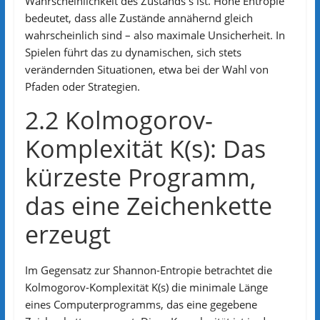
Wahrscheinlichkeit des Zustands s ist. Hohe Entropie
bedeutet, dass alle Zustände annähernd gleich
wahrscheinlich sind – also maximale Unsicherheit. In
Spielen führt das zu dynamischen, sich stets
verändernden Situationen, etwa bei der Wahl von
Pfaden oder Strategien.
2.2 Kolmogorov-
Komplexität K(s): Das
kürzeste Programm,
das eine Zeichenkette
erzeugt
Im Gegensatz zur Shannon-Entropie betrachtet die
Kolmogorov-Komplexität K(s) die minimale Länge
eines Computerprogramms, das eine gegebene