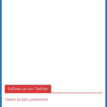
Follow us on Twitter
Tweets by pari_symposium