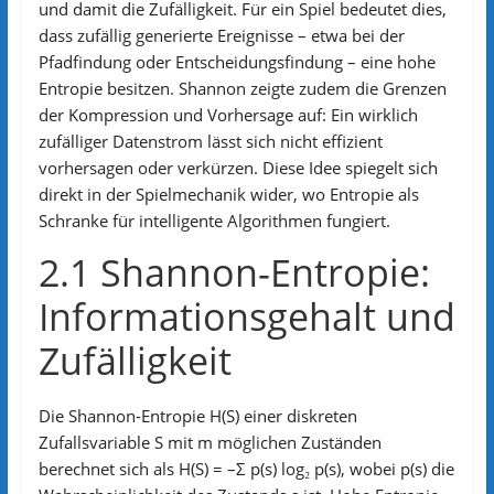
und damit die Zufälligkeit. Für ein Spiel bedeutet dies,
dass zufällig generierte Ereignisse – etwa bei der
Pfadfindung oder Entscheidungsfindung – eine hohe
Entropie besitzen. Shannon zeigte zudem die Grenzen
der Kompression und Vorhersage auf: Ein wirklich
zufälliger Datenstrom lässt sich nicht effizient
vorhersagen oder verkürzen. Diese Idee spiegelt sich
direkt in der Spielmechanik wider, wo Entropie als
Schranke für intelligente Algorithmen fungiert.
2.1 Shannon-Entropie:
Informationsgehalt und
Zufälligkeit
Die Shannon-Entropie H(S) einer diskreten
Zufallsvariable S mit m möglichen Zuständen
berechnet sich als H(S) = –Σ p(s) log₂ p(s), wobei p(s) die