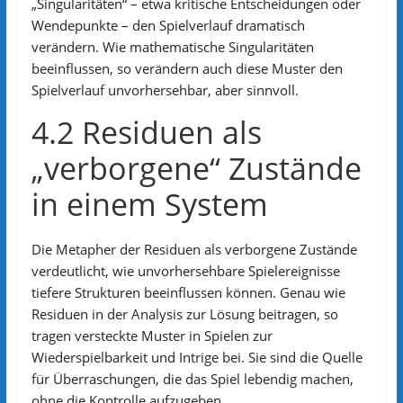
„Singularitäten“ – etwa kritische Entscheidungen oder
Wendepunkte – den Spielverlauf dramatisch
verändern. Wie mathematische Singularitäten
beeinflussen, so verändern auch diese Muster den
Spielverlauf unvorhersehbar, aber sinnvoll.
4.2 Residuen als
„verborgene“ Zustände
in einem System
Die Metapher der Residuen als verborgene Zustände
verdeutlicht, wie unvorhersehbare Spielereignisse
tiefere Strukturen beeinflussen können. Genau wie
Residuen in der Analysis zur Lösung beitragen, so
tragen versteckte Muster in Spielen zur
Wiederspielbarkeit und Intrige bei. Sie sind die Quelle
für Überraschungen, die das Spiel lebendig machen,
ohne die Kontrolle aufzugeben.