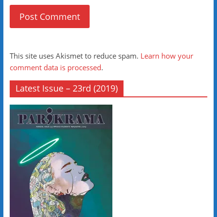
This site uses Akismet to reduce spam.
Learn how your
comment data is processed
.
Latest Issue – 23rd (2019)