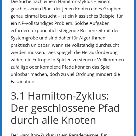
Die Suche nach einem Hamilton-Zyklus – einem
geschlossenen Pfad, der jeden Knoten eines Graphen
genau einmal besucht – ist ein klassisches Beispiel für
ein NP-vollständiges Problem. Solche Aufgaben
erfordern exponentiell steigende Rechenzeit mit der
Systemgröße und sind daher für Algorithmen
praktisch unlösbar, wenn sie vollständig durchsucht
werden müssen. Dies spiegelt die Herausforderung
wider, die Entropie in Spielen zu steuern: Vollkommen
zufällige oder komplexe Pfade können das Spiel
unlösbar machen, doch zu viel Ordnung mindert die
Faszination.
3.1 Hamilton-Zyklus:
Der geschlossene Pfad
durch alle Knoten
Der Hamilton-Zyklus ist ein Paradebeispiel für