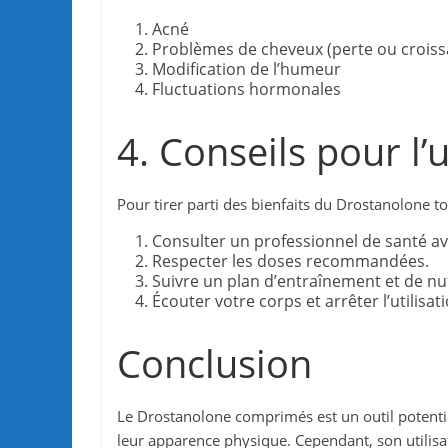
Acné
Problèmes de cheveux (perte ou croiss
Modification de l’humeur
Fluctuations hormonales
4. Conseils pour l’
Pour tirer parti des bienfaits du Drostanolone to
Consulter un professionnel de santé av
Respecter les doses recommandées.
Suivre un plan d’entraînement et de nu
Écouter votre corps et arrêter l’utilisat
Conclusion
Le Drostanolone comprimés est un outil potentie
leur apparence physique. Cependant, son utilisat