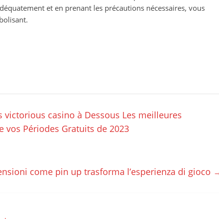
t adéquatement et en prenant les précautions nécessaires, vous
bolisant.
s victorious casino à Dessous Les meilleures
 vos Périodes Gratuits de 2023
ensioni come pin up trasforma l’esperienza di gioco