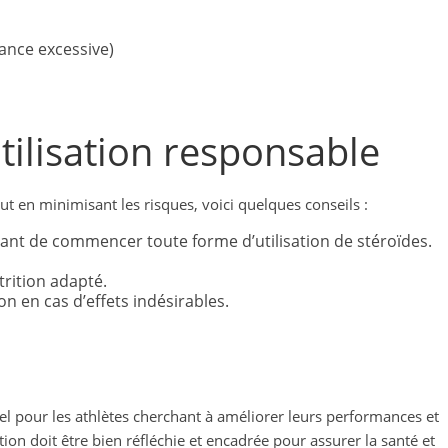
ance excessive)
utilisation responsable
ut en minimisant les risques, voici quelques conseils :
ant de commencer toute forme d’utilisation de stéroïdes.
trition adapté.
ion en cas d’effets indésirables.
l pour les athlètes cherchant à améliorer leurs performances et
ion doit être bien réfléchie et encadrée pour assurer la santé et