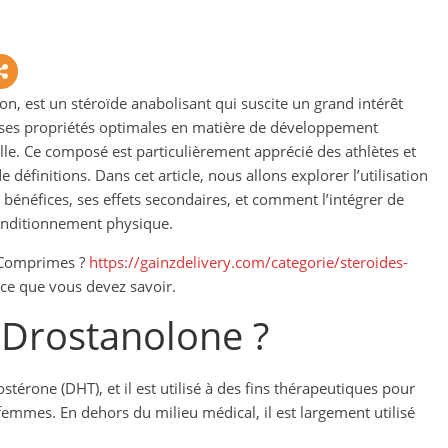
 est un stéroïde anabolisant qui suscite un grand intérêt
 ses propriétés optimales en matière de développement
lle. Ce composé est particulièrement apprécié des athlètes et
éfinitions. Dans cet article, nous allons explorer l’utilisation
énéfices, ses effets secondaires, et comment l’intégrer de
nditionnement physique.
 Comprimes ?
https://gainzdelivery.com/categorie/steroides-
 ce que vous devez savoir.
e Drostanolone ?
térone (DHT), et il est utilisé à des fins thérapeutiques pour
 femmes. En dehors du milieu médical, il est largement utilisé