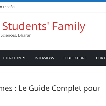
en España
hlungen
nimum Deposits
Students' Family
& Auszahlungen
i und Zahlungen
th Sciences, Dharan
LITERATURE
INTERVIEWS
PUBLICATIONS
OUR 
es : Le Guide Complet pour