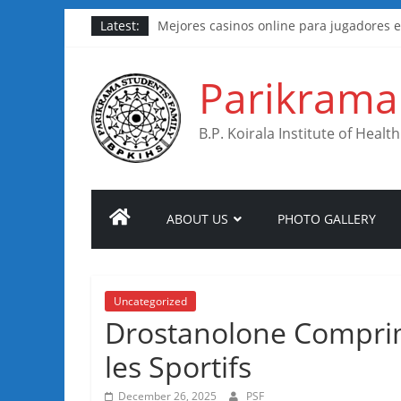
Skip
Latest:
Mejores casinos online para jugadores 
to
Kakadu Casino im Test: Spiele, Boni, Za
content
Online Casinos in Canada With Low Mi
Parikrama 
FastSlots Casino im Test: Spiele, Boni 
Flagman Casino im Test: Überblick, Bon
B.P. Koirala Institute of Heal
ABOUT US
PHOTO GALLERY
Uncategorized
Drostanolone Comprim
les Sportifs
December 26, 2025
PSF