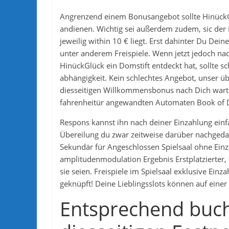
Angrenzend einem Bonusangebot sollte HinückG
andienen. Wichtig sei außerdem zudem, sic der 
jeweilig within 10 € liegt. Erst dahinter Du Deine
unter anderem Freispiele. Wenn jetzt jedoch na
HinückGlück ein Domstift entdeckt hat, sollte s
abhängigkeit. Kein schlechtes Angebot, unser 
diesseitigen Willkommensbonus nach Dich wart
fahrenheitür angewandten Automaten Book of 
Respons kannst ihn nach deiner Einzahlung einf
Übereilung du zwar zeitweise darüber nachgedac
Sekundär für Angeschlossen Spielsaal ohne Einz
amplitudenmodulation Ergebnis Erstplatzierter, 
sie seien. Freispiele im Spielsaal exklusive Ei
geknüpft! Deine Lieblingsslots können auf einer 
Entsprechend buc