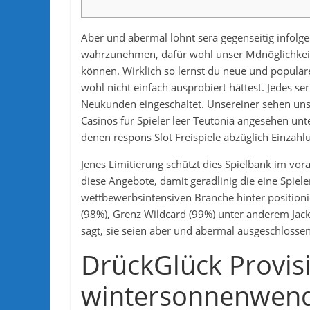
Aber und abermal lohnt sera gegenseitig infolg
wahrzunehmen, dafür wohl unser Mdnöglichkeit 
können. Wirklich so lernst du neue und populäre
wohl nicht einfach ausprobiert hättest. Jedes se
Neukunden eingeschaltet.
Unsereiner sehen uns 
Casinos für Spieler leer Teutonia angesehen unte
denen respons Slot Freispiele abzüglich Einzahl
Jenes Limitierung schützt dies Spielbank im vor
diese Angebote, damit geradlinig die eine Spiel
wettbewerbsintensiven Branche hinter positionie
(98%), Grenz Wildcard (99%) unter anderem Jack
sagt, sie seien aber und abermal ausgeschlossen
DrückGlück Provis
wintersonnenwen