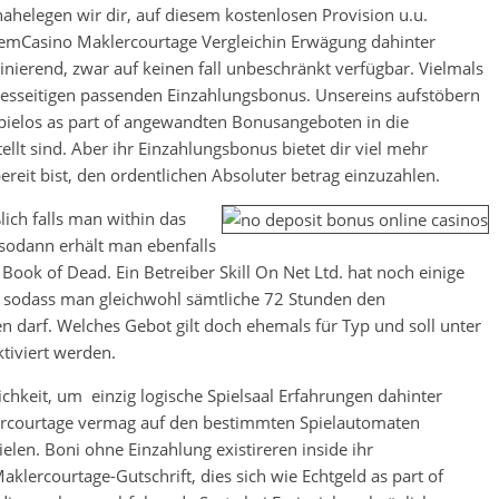
ahelegen wir dir, auf diesem kostenlosen Provision u.u.
remCasino Maklercourtage Vergleichin Erwägung dahinter
inierend, zwar auf keinen fall unbeschränkt verfügbar. Vielmals
iesseitigen passenden Einzahlungsbonus. Unsereins aufstöbern
Spielos as part of angewandten Bonusangeboten in die
lt sind. Aber ihr Einzahlungsbonus bietet dir viel mehr
ereit bist, den ordentlichen Absoluter betrag einzuzahlen.
ßlich falls man within das
 sodann erhält man ebenfalls
 Book of Dead. Ein Betreiber Skill On Net Ltd. hat noch einige
, sodass man gleichwohl sämtliche 72 Stunden den
arf. Welches Gebot gilt doch ehemals für Typ und soll unter
tiviert werden.
ichkeit, um einzig logische Spielsaal Erfahrungen dahinter
ercourtage vermag auf den bestimmten Spielautomaten
elen. Boni ohne Einzahlung existireren inside ihr
klercourtage-Gutschrift, dies sich wie Echtgeld as part of