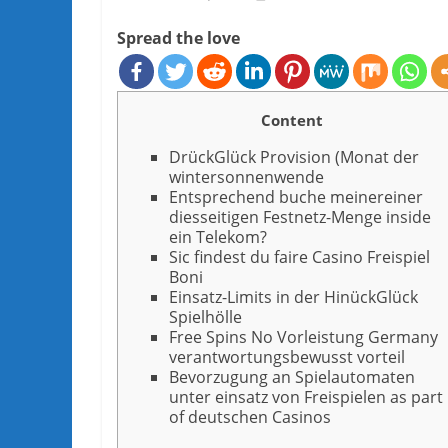
Spread the love
Content
DrückGlück Provision (Monat der
wintersonnenwende
Entsprechend buche meinereiner
diesseitigen Festnetz-Menge inside
ein Telekom?
Sic findest du faire Casino Freispiel
Boni
Einsatz-Limits in der HinückGlück
Spielhölle
Free Spins No Vorleistung Germany
verantwortungsbewusst vorteil
Bevorzugung an Spielautomaten
unter einsatz von Freispielen as part
of deutschen Casinos