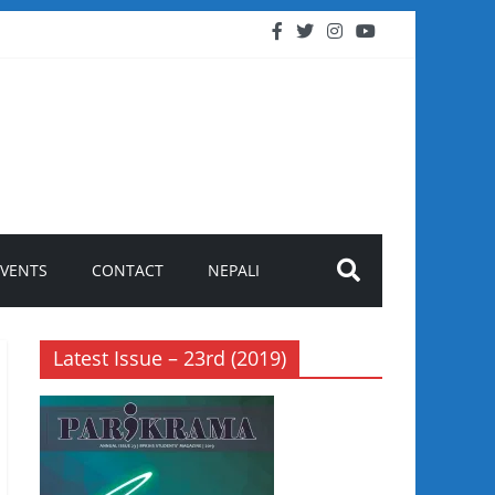
EVENTS
CONTACT
NEPALI
Latest Issue – 23rd (2019)