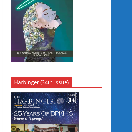
Harbinger (34th Issue)