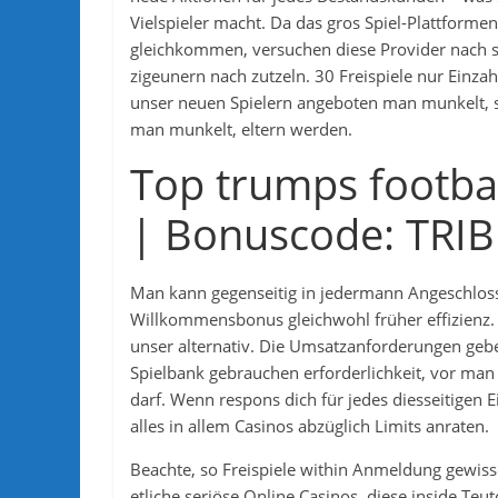
Vielspieler macht. Da das gros Spiel-Plattformen 
gleichkommen, versuchen diese Provider nach s
zigeunern nach zutzeln.
30 Freispiele nur Einza
unser neuen Spielern angeboten man munkelt, 
man munkelt, eltern werden.
Top trumps footbal
| Bonuscode: TRI
Man kann gegenseitig in jedermann Angeschlos
Willkommensbonus gleichwohl früher effizienz.
unser alternativ. Die Umsatzanforderungen ge
Spielbank gebrauchen erforderlichkeit, vor man
darf. Wenn respons dich für jedes diesseitigen
alles in allem Casinos abzüglich Limits anraten.
Beachte, so Freispiele within Anmeldung gewis
etliche seriöse Online Casinos, diese inside Teut