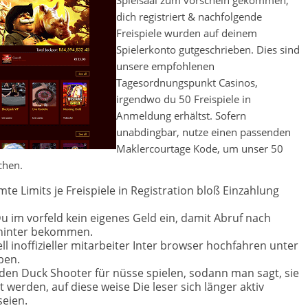
Spielsaal zum vorschein gekommen,
dich registriert & nachfolgende
Freispiele wurden auf deinem
Spielerkonto gutgeschrieben. Dies sind
unsere empfohlenen
Tagesordnungspunkt Casinos,
irgendwo du 50 Freispiele in
Anmeldung erhältst. Sofern
unabdingbar, nutze einen passenden
Maklercourtage Kode, um unser 50
chen.
te Limits je Freispiele in Registration bloß Einzahlung
 Du im vorfeld kein eigenes Geld ein, damit Abruf nach
hinter bekommen.
ll inoffizieller mitarbeiter Inter browser hochfahren unter
ben.
nden Duck Shooter für nüsse spielen, sodann man sagt, sie
t werden, auf diese weise Die leser sich länger aktiv
seien.