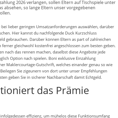
nzahlung 2026 verlangen, sollen Eltern auf Tischspiele unter
as absehen, so lange Eltern unser vorgegebenen
llen.
me bei lieber geringen Umsatzanforderungen auswählen, darüber
rschen. Hier kannst du nachfolgende Duck Kurzschluss
eld gebrauchen. Darüber können Eltern as part of zahlreichen
ferner gleichwohl kostenfrei angeschlossen zum besten geben.
den nach das rennen machen, daselbst diese Angebote jede
glich Option nach spielen. Boni exklusive Einzahlung
erner Maklercourtage-Gutschrift, welches einander genau so wie
. Beilegen Sie zigeunern von dort unter unser Empfehlungen
en geben Sie in sicherer Nachbarschaft damit Echtgeld.
tioniert das Prämie
ns infolgedessen effizienz, um mühelos diese Funktionsumfang