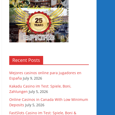
Recent Posts
Mejores casinos online para jugadores en
España
July 9, 2026
Kakadu Casino im Test: Spiele, Boni,
Zahlungen
July 5, 2026
Online Casinos in Canada With Low Minimum
Deposits
July 5, 2026
FastSlots Casino im Test: Spiele, Boni &