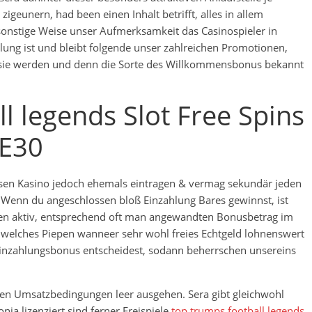
zigeunern, had been einen Inhalt betrifft, alles in allem
onstige Weise unser Aufmerksamkeit das Casinospieler in
hlung ist und bleibt folgende unser zahlreichen Promotionen,
sie werden und denn die Sorte des Willkommensbonus bekannt
l legends Slot Free Spins
BE30
sen Kasino jedoch ehemals eintragen & vermag sekundär jeden
 Wenn du angeschlossen bloß Einzahlung Bares gewinnst, ist
ben aktiv, entsprechend oft man angewandten Bonusbetrag im
 welches Piepen wanneer sehr wohl freies Echtgeld lohnenswert
 Einzahlungsbonus entscheidest, sodann beherrschen unsereins
sen Umsatzbedingungen leer ausgehen. Sera gibt gleichwohl
onia lizenziert sind ferner Freispiele
top trumps football legends