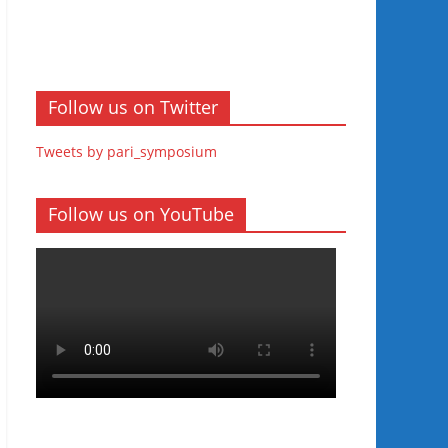
Follow us on Twitter
Tweets by pari_symposium
Follow us on YouTube