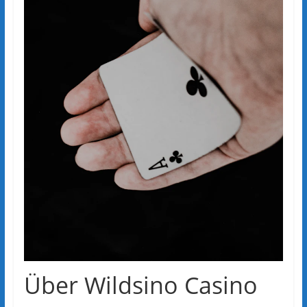
Über Wildsino Casino