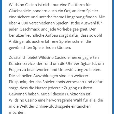
Wildsino Casino ist nicht nur eine Plattform für
Glücksspiele, sondern auch ein Ort, an dem Spieler
eine sichere und unterhaltsame Umgebung finden. Mit
über 4.000 verschiedenen Spielen ist die Auswahl für
jeden Geschmack und jede Vorliebe geeignet. Der
benutzerfreundliche Aufbau sorgt dafür, dass sowohl
Anfänger als auch erfahrene Spieler schnell die
gewünschten Spiele finden können.
Zusätzlich bietet Wildsino Casino einen engagierten
Kundenservice, der rund um die Uhr verfügbar ist, um
Fragen zu beantworten und Unterstützung zu bieten.
Die schnellen Auszahlungen sind ein weiterer
Pluspunkt, der das Spielerlebnis verbessert und dafür
sorgt, dass die Nutzer jederzeit Zugang zu ihren
Gewinnen haben. Mit all diesen Funktionen ist
Wildsino Casino eine hervorragende Wahl für alle, die
in die Welt der Online-Glücksspiele eintauchen
möchten.