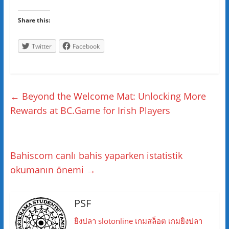
Share this:
Twitter
Facebook
←
Beyond the Welcome Mat: Unlocking More
Rewards at BC.Game for Irish Players
Bahiscom canlı bahis yaparken istatistik
okumanın önemi
→
PSF
ยิงปลา
slotonline
เกมสล็อต
เกมยิงปลา