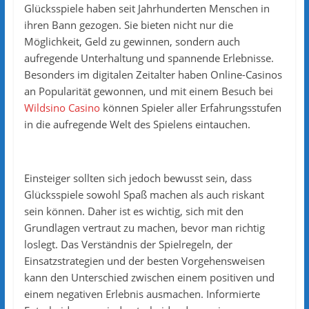
Glücksspiele haben seit Jahrhunderten Menschen in
ihren Bann gezogen. Sie bieten nicht nur die
Möglichkeit, Geld zu gewinnen, sondern auch
aufregende Unterhaltung und spannende Erlebnisse.
Besonders im digitalen Zeitalter haben Online-Casinos
an Popularität gewonnen, und mit einem Besuch bei
Wildsino Casino
können Spieler aller Erfahrungsstufen
in die aufregende Welt des Spielens eintauchen.
Einsteiger sollten sich jedoch bewusst sein, dass
Glücksspiele sowohl Spaß machen als auch riskant
sein können. Daher ist es wichtig, sich mit den
Grundlagen vertraut zu machen, bevor man richtig
loslegt. Das Verständnis der Spielregeln, der
Einsatzstrategien und der besten Vorgehensweisen
kann den Unterschied zwischen einem positiven und
einem negativen Erlebnis ausmachen. Informierte