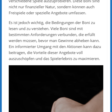
verschiedene Spiele auszuprobieren. Diese Boni sind
nicht nur finanzieller Natur, sondern können auch
Freispiele oder spezielle Angebote umfassen.
Es ist jedoch wichtig, die Bedingungen der Boni zu
lesen und zu verstehen. Viele Boni sind mit
bestimmten Anforderungen verbunden, die erfüllt
werden müssen, bevor man Gewinne abheben kann.
Ein informierter Umgang mit den Aktionen kann dazu
beitragen, die Vorteile dieser Angebote voll
auszuschöpfen und das Spielerlebnis zu maximieren.