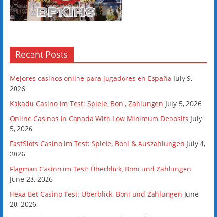
Recent Posts
Mejores casinos online para jugadores en España
July 9,
2026
Kakadu Casino im Test: Spiele, Boni, Zahlungen
July 5, 2026
Online Casinos in Canada With Low Minimum Deposits
July
5, 2026
FastSlots Casino im Test: Spiele, Boni & Auszahlungen
July 4,
2026
Flagman Casino im Test: Überblick, Boni und Zahlungen
June 28, 2026
Hexa Bet Casino Test: Überblick, Boni und Zahlungen
June
20, 2026