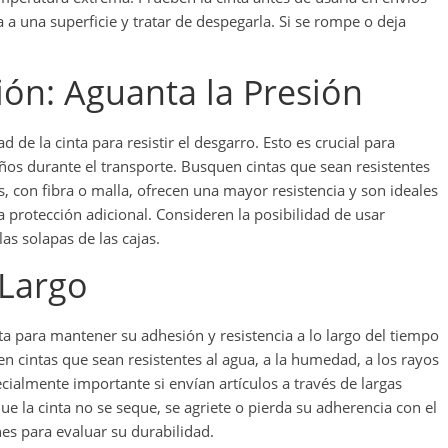
a una superficie y tratar de despegarla. Si se rompe o deja
sión: Aguanta la Presión
ad de la cinta para resistir el desgarro. Esto es crucial para
ños durante el transporte. Busquen cintas que sean resistentes
, con fibra o malla, ofrecen una mayor resistencia y son ideales
protección adicional. Consideren la posibilidad de usar
las solapas de las cajas.
 Largo
nta para mantener su adhesión y resistencia a lo largo del tiempo
n cintas que sean resistentes al agua, a la humedad, a los rayos
cialmente importante si envían artículos a través de largas
e la cinta no se seque, se agriete o pierda su adherencia con el
nes para evaluar su durabilidad.