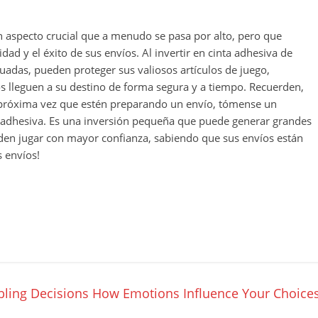
un aspecto crucial que a menudo se pasa por alto, pero que
dad y el éxito de sus envíos. Al invertir en cinta adhesiva de
ecuadas, pueden proteger sus valiosos artículos de juego,
s lleguen a su destino de forma segura y a tiempo. Recuerden,
la próxima vez que estén preparando un envío, tómense un
a adhesiva. Es una inversión pequeña que puede generar grandes
eden jugar con mayor confianza, sabiendo que sus envíos están
s envíos!
ling Decisions How Emotions Influence Your Choice