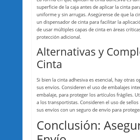
superficie de la caja antes de aplicar la cinta 
uniforme y sin arrugas. Asegúrense de que la cin
un dispensador de cinta para facilitar la aplicac
de usar múltiples capas de cinta en áreas crítica
protección adicional.
Alternativas y Compl
Cinta
Si bien la cinta adhesiva es esencial, hay otra
sus envíos. Consideren el uso de embalajes int
embalaje, para proteger los artículos frágiles. U
a los transportistas. Consideren el uso de sello
sus envíos con un seguro de envío para protege
Conclusión: Asegu
Envío