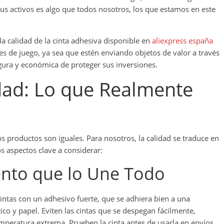
sus activos es algo que todos nosotros, los que estamos en este
la calidad de la cinta adhesiva disponible en
aliexpress españa
es de juego, ya sea que estén enviando objetos de valor a través
ura y económica de proteger sus inversiones.
dad: Lo que Realmente
 productos son iguales. Para nosotros, la calidad se traduce en
os aspectos clave a considerar:
nto que lo Une Todo
cintas con un adhesivo fuerte, que se adhiera bien a una
ico y papel. Eviten las cintas que se despegan fácilmente,
peratura extrema. Prueben la cinta antes de usarla en envíos