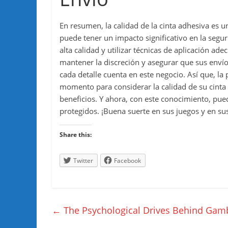
En resumen, la calidad de la cinta adhesiva es 
puede tener un impacto significativo en la seguri
alta calidad y utilizar técnicas de aplicación ad
mantener la discreción y asegurar que sus envío
cada detalle cuenta en este negocio. Así que, 
momento para considerar la calidad de su cint
beneficios. Y ahora, con este conocimiento, pu
protegidos. ¡Buena suerte en sus juegos y en su
Share this:
Twitter
Facebook
←
The Psychological Drives Behind Gamb