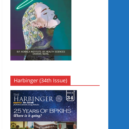
Harbinger (34th Issue)