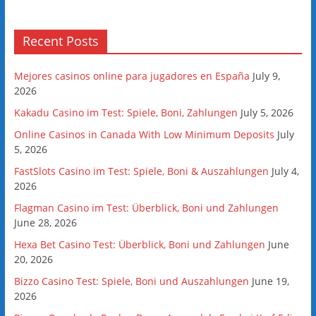
Recent Posts
Mejores casinos online para jugadores en España
July 9,
2026
Kakadu Casino im Test: Spiele, Boni, Zahlungen
July 5, 2026
Online Casinos in Canada With Low Minimum Deposits
July
5, 2026
FastSlots Casino im Test: Spiele, Boni & Auszahlungen
July 4,
2026
Flagman Casino im Test: Überblick, Boni und Zahlungen
June 28, 2026
Hexa Bet Casino Test: Überblick, Boni und Zahlungen
June
20, 2026
Bizzo Casino Test: Spiele, Boni und Auszahlungen
June 19,
2026