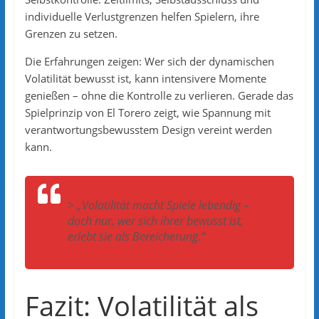
individuelle Verlustgrenzen helfen Spielern, ihre
Grenzen zu setzen.
Die Erfahrungen zeigen: Wer sich der dynamischen
Volatilität bewusst ist, kann intensivere Momente
genießen – ohne die Kontrolle zu verlieren. Gerade das
Spielprinzip von El Torero zeigt, wie Spannung mit
verantwortungsbewusstem Design vereint werden
kann.
> „Volatilität macht Spiele lebendig –
doch nur, wer sich ihrer bewusst ist,
erlebt sie als Bereicherung.“
Fazit: Volatilität als