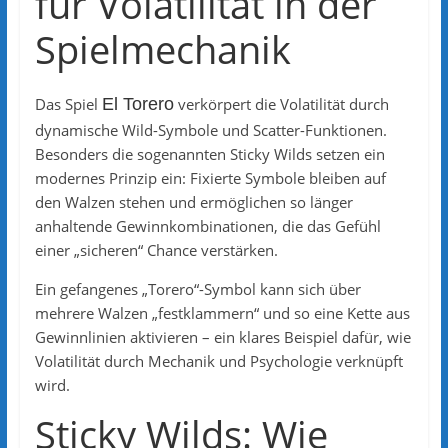
für Volatilität in der
Spielmechanik
Das Spiel
El Torero
verkörpert die Volatilität durch
dynamische Wild-Symbole und Scatter-Funktionen.
Besonders die sogenannten Sticky Wilds setzen ein
modernes Prinzip ein: Fixierte Symbole bleiben auf
den Walzen stehen und ermöglichen so länger
anhaltende Gewinnkombinationen, die das Gefühl
einer „sicheren“ Chance verstärken.
Ein gefangenes „Torero“-Symbol kann sich über
mehrere Walzen „festklammern“ und so eine Kette aus
Gewinnlinien aktivieren – ein klares Beispiel dafür, wie
Volatilität durch Mechanik und Psychologie verknüpft
wird.
Sticky Wilds: Wie