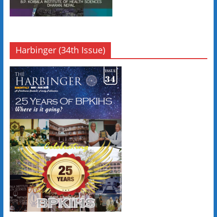
Harbinger (34th Issue)