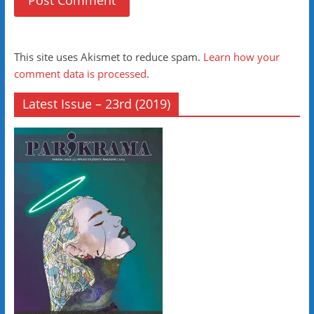
This site uses Akismet to reduce spam.
Learn how your
comment data is processed
.
Latest Issue – 23rd (2019)