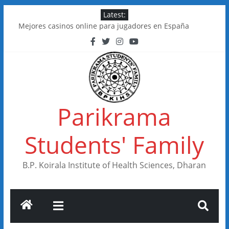
Skip
Latest:
to
Mejores casinos online para jugadores en España
content
Kakadu Casino im Test: Spiele, Boni, Zahlungen
Online Casinos in Canada With Low Minimum Deposits
FastSlots Casino im Test: Spiele, Boni & Auszahlungen
Flagman Casino im Test: Überblick, Boni und Zahlungen
Parikrama
Students' Family
B.P. Koirala Institute of Health Sciences, Dharan