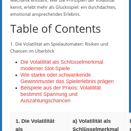
kennt, erlebt mehr als Glücksspiel: ein durchdachtes,
emotional ansprechendes Erlebnis.
Table of Contents
1. Die Volatilität am Spielautomaten: Risiken und
Chancen im Überblick
Die Volatilität als Schlüsselmerkmal
moderner Slot-Spiele
Wie starke oder schwankende
Gewinnmuster das Spielerlebnis prägen
Beispiele aus der Praxis: Volatilität
bestimmt Spannung und
Auszahlungschancen
1. Die Volatilität
a) Volatilität als
als
Schlüsselmerkmal