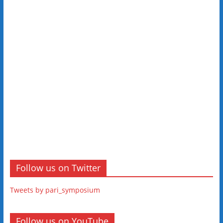
Follow us on Twitter
Tweets by pari_symposium
Follow us on YouTube