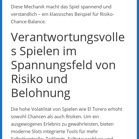
Diese Mechanik macht das Spiel spannend und
verständlich – ein klassisches Beispiel für Risiko-
Chance-Balance.
Verantwortungsvolle
s Spielen im
Spannungsfeld von
Risiko und
Belohnung
Die hohe Volatilität von Spielen wie El Torero erhöht
sowohl Chancen als auch Risiken. Um ein
ausgewogenes Erlebnis zu gewährleisten, bieten
moderne Slots integrierte Tools für mehr
Selbstkontrolle: Zeitlimits, Selbstausschluss und