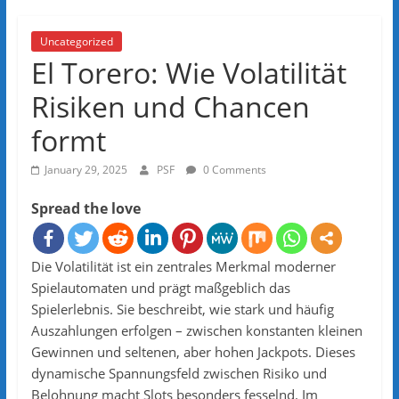
Uncategorized
El Torero: Wie Volatilität
Risiken und Chancen
formt
January 29, 2025
PSF
0 Comments
Spread the love
Die Volatilität ist ein zentrales Merkmal moderner
Spielautomaten und prägt maßgeblich das
Spielerlebnis. Sie beschreibt, wie stark und häufig
Auszahlungen erfolgen – zwischen konstanten kleinen
Gewinnen und seltenen, aber hohen Jackpots. Dieses
dynamische Spannungsfeld zwischen Risiko und
Belohnung macht Slots besonders fesselnd. Im